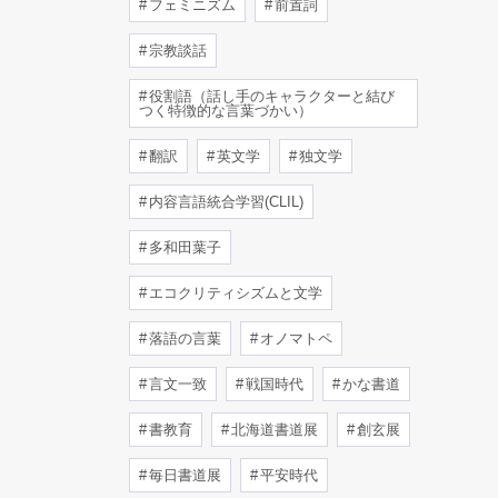
フェミニズム
前置詞
宗教談話
役割語（話し手のキャラクターと結び
つく特徴的な言葉づかい）
翻訳
英文学
独文学
内容言語統合学習(CLIL)
多和田葉子
エコクリティシズムと文学
落語の言葉
オノマトペ
言文一致
戦国時代
かな書道
書教育
北海道書道展
創玄展
毎日書道展
平安時代