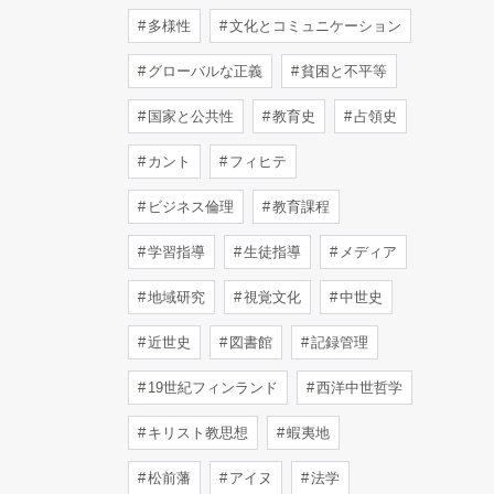
多様性
文化とコミュニケーション
グローバルな正義
貧困と不平等
国家と公共性
教育史
占領史
カント
フィヒテ
ビジネス倫理
教育課程
学習指導
生徒指導
メディア
地域研究
視覚文化
中世史
近世史
図書館
記録管理
19世紀フィンランド
西洋中世哲学
キリスト教思想
蝦夷地
松前藩
アイヌ
法学