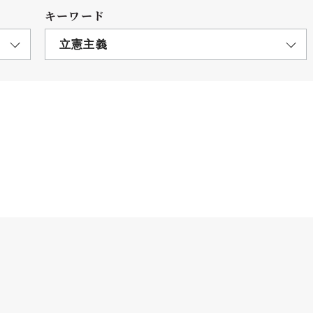
キーワード
立憲主義
につ
情報公開
学則
寄付
用し