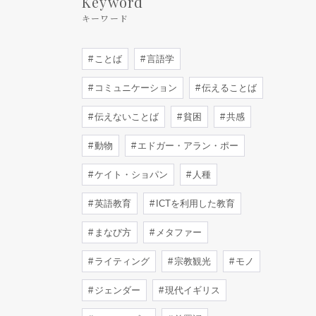
Keyword
キーワード
ことば
言語学
コミュニケーション
伝えることば
伝えないことば
貧困
共感
動物
エドガー・アラン・ポー
ケイト・ショパン
人種
英語教育
ICTを利用した教育
まなび方
メタファー
ライティング
宗教観光
モノ
ジェンダー
現代イギリス