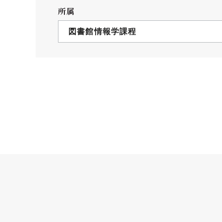
クールバス
所属
３Dパノラマビュー
図書館情報学課程
広報活動
大学へのご支援
いて
プレスリリース
税制上の優遇措置
広告掲載
相続財産によるご
取材・撮影依頼
遺贈寄付について
メディア出演・掲載
ふるさと納税を活
刊行物
た支援制度
大学紹介動画
SNS
シンボルマーク・校章
自己点検・評価
教職員採用情報