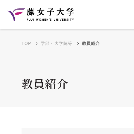
TOP
学部・大学院等
教員紹介
建学の理念と教育目
沿革
的
藤のルーツ
学部・学科の教育目的
教員紹介
大学院の教育目的
アクセス・キャンパ
年間イベントス
ス概要
ュール
花川キャンパス無料ス