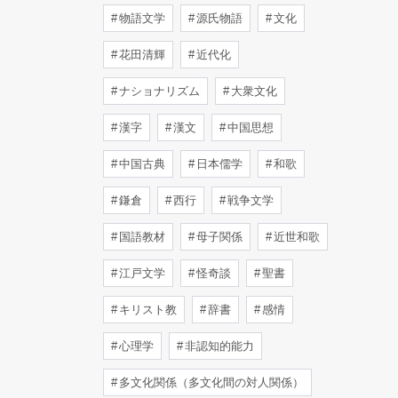
物語文学
源氏物語
文化
花田清輝
近代化
ナショナリズム
大衆文化
漢字
漢文
中国思想
中国古典
日本儒学
和歌
鎌倉
西行
戦争文学
国語教材
母子関係
近世和歌
江戸文学
怪奇談
聖書
キリスト教
辞書
感情
心理学
非認知的能力
多文化関係（多文化間の対人関係）