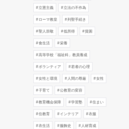
立憲主義
立法の不作為
ローマ教皇
列聖手続き
聖人崇敬
低所得
貧困
食生活
栄養
高等学校「福祉科」教員養成
ボランティア
若者の心理
女性と環境
人間の尊厳
女性
子育て
公教育の変容
教育機会保障
学習塾
住まい
住教育
インテリア
衣服
衣生活
服飾史
人材育成