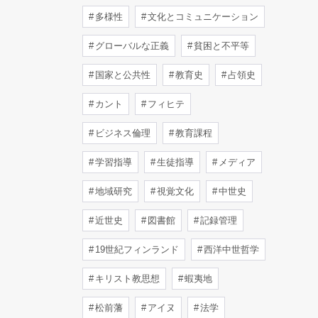
多様性
文化とコミュニケーション
グローバルな正義
貧困と不平等
国家と公共性
教育史
占領史
カント
フィヒテ
ビジネス倫理
教育課程
学習指導
生徒指導
メディア
地域研究
視覚文化
中世史
近世史
図書館
記録管理
19世紀フィンランド
西洋中世哲学
キリスト教思想
蝦夷地
松前藩
アイヌ
法学