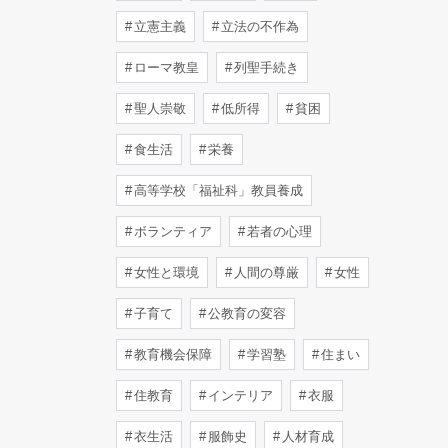
立憲主義
立法の不作為
ローマ教皇
列聖手続き
聖人崇敬
低所得
貧困
食生活
栄養
高等学校「福祉科」教員養成
ボランティア
若者の心理
女性と環境
人間の尊厳
女性
子育て
公教育の変容
教育機会保障
学習塾
住まい
住教育
インテリア
衣服
衣生活
服飾史
人材育成