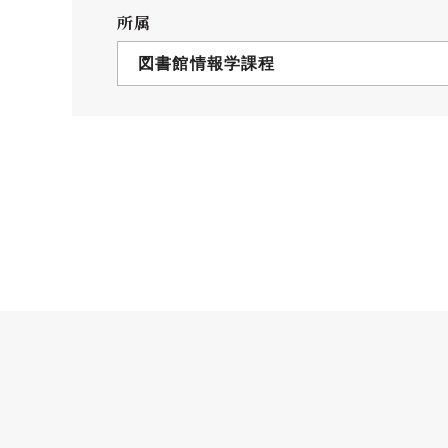
クールバス
所属
３Dパノラマビュー
図書館情報学課程
広報活動
大学へのご支援
いて
プレスリリース
税制上の優遇措置
広告掲載
相続財産によるご
取材・撮影依頼
遺贈寄付について
メディア出演・掲載
ふるさと納税を活
刊行物
た支援制度
大学紹介動画
SNS
シンボルマーク・校章
自己点検・評価
教職員採用情報