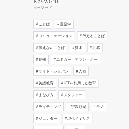
Keyword
キーワード
ことば
言語学
コミュニケーション
伝えることば
伝えないことば
貧困
共感
動物
エドガー・アラン・ポー
ケイト・ショパン
人種
英語教育
ICTを利用した教育
まなび方
メタファー
ライティング
宗教観光
モノ
ジェンダー
現代イギリス