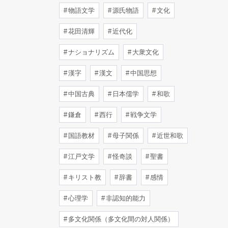
物語文学
源氏物語
文化
花田清輝
近代化
ナショナリズム
大衆文化
漢字
漢文
中国思想
中国古典
日本儒学
和歌
鎌倉
西行
戦争文学
国語教材
母子関係
近世和歌
江戸文学
怪奇談
聖書
キリスト教
辞書
感情
心理学
非認知的能力
多文化関係（多文化間の対人関係）