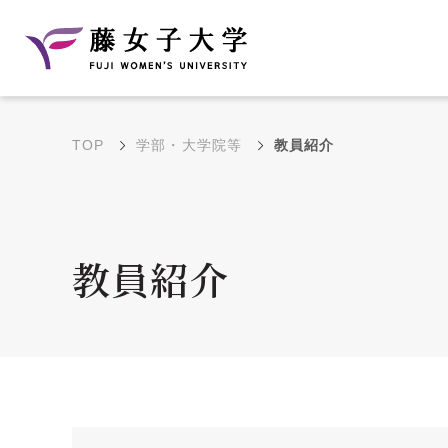
TOP
学部・大学院等
教員紹介
建学の理念と教育目
沿革
的
藤のルーツ
学部・学科の教育目的
教員紹介
大学院の教育目的
アクセス・キャンパ
年間イベントス
ス概要
ュール
花川キャンパス無料ス