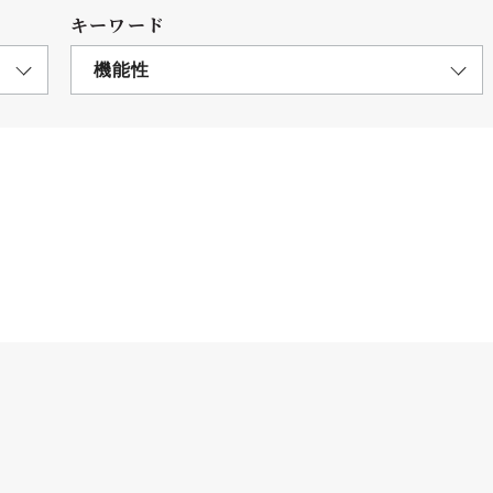
キーワード
機能性
につ
情報公開
学則
寄付
用し