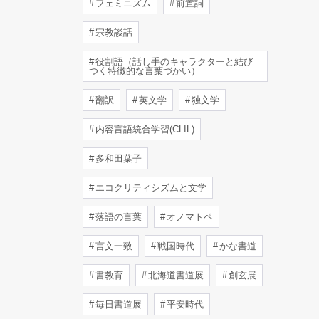
フェミニズム
前置詞
宗教談話
役割語（話し手のキャラクターと結び
つく特徴的な言葉づかい）
翻訳
英文学
独文学
内容言語統合学習(CLIL)
多和田葉子
エコクリティシズムと文学
落語の言葉
オノマトペ
言文一致
戦国時代
かな書道
書教育
北海道書道展
創玄展
毎日書道展
平安時代