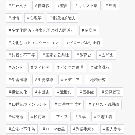
江戸文学
怪奇談
聖書
キリスト教
辞書
感情
心理学
非認知的能力
多文化関係（多文化間の対人関係）
多様性
文化とコミュニケーション
グローバルな正義
貧困と不平等
国家と公共性
教育史
占領史
カント
フィヒテ
ビジネス倫理
教育課程
学習指導
生徒指導
メディア
地域研究
視覚文化
中世史
近世史
図書館
記録管理
19世紀フィンランド
西洋中世哲学
キリスト教思想
蝦夷地
松前藩
アイヌ
法学
立憲主義
立法の不作為
ローマ教皇
列聖手続き
聖人崇敬