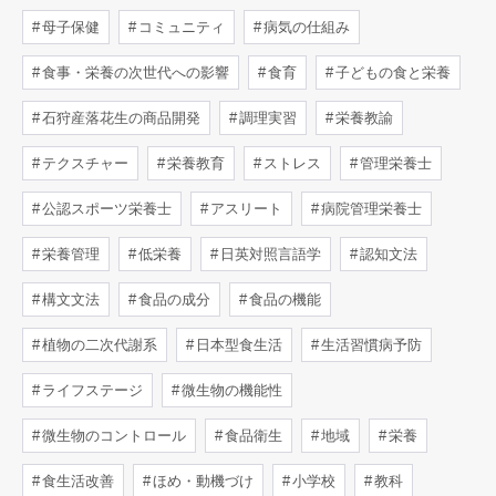
母子保健
コミュニティ
病気の仕組み
食事・栄養の次世代への影響
食育
子どもの食と栄養
石狩産落花生の商品開発
調理実習
栄養教諭
テクスチャー
栄養教育
ストレス
管理栄養士
公認スポーツ栄養士
アスリート
病院管理栄養士
栄養管理
低栄養
日英対照言語学
認知文法
構文文法
食品の成分
食品の機能
植物の二次代謝系
日本型食生活
生活習慣病予防
ライフステージ
微生物の機能性
微生物のコントロール
食品衛生
地域
栄養
食生活改善
ほめ・動機づけ
小学校
教科