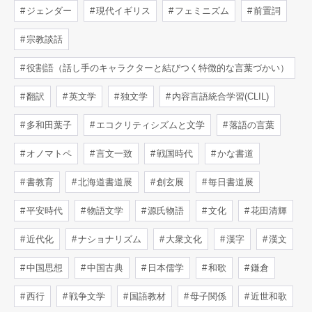
ジェンダー
現代イギリス
フェミニズム
前置詞
宗教談話
役割語（話し手のキャラクターと結びつく特徴的な言葉づかい）
翻訳
英文学
独文学
内容言語統合学習(CLIL)
多和田葉子
エコクリティシズムと文学
落語の言葉
オノマトペ
言文一致
戦国時代
かな書道
書教育
北海道書道展
創玄展
毎日書道展
平安時代
物語文学
源氏物語
文化
花田清輝
近代化
ナショナリズム
大衆文化
漢字
漢文
中国思想
中国古典
日本儒学
和歌
鎌倉
西行
戦争文学
国語教材
母子関係
近世和歌