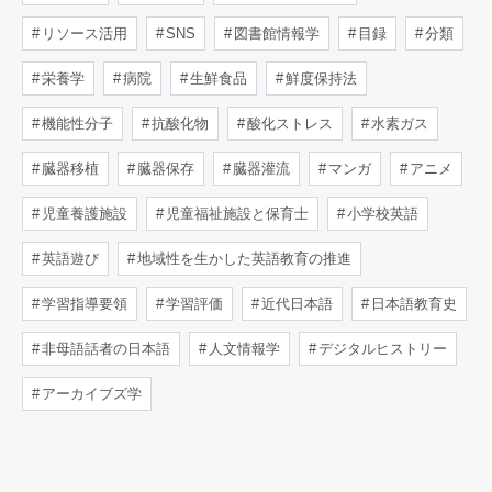
リソース活用
SNS
図書館情報学
目録
分類
栄養学
病院
生鮮食品
鮮度保持法
機能性分子
抗酸化物
酸化ストレス
水素ガス
臓器移植
臓器保存
臓器灌流
マンガ
アニメ
児童養護施設
児童福祉施設と保育士
小学校英語
英語遊び
地域性を生かした英語教育の推進
学習指導要領
学習評価
近代日本語
日本語教育史
非母語話者の日本語
人文情報学
デジタルヒストリー
アーカイブズ学