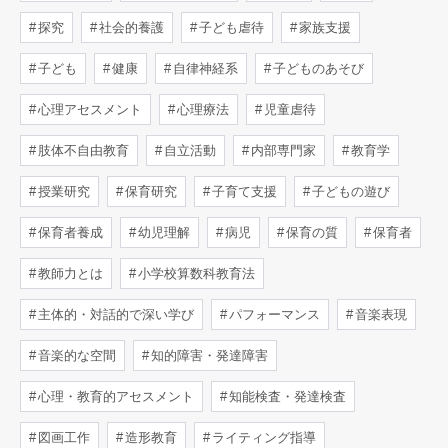
探究
社会的養護
子ども虐待
家族支援
子ども
健康
自律神経系
子どものあそび
心理アセスメント
心理療法
児童虐待
肢体不自由教育
自立活動
内部専門家
教育学
授業研究
保育研究
子育て支援
子どもの遊び
保育者養成
幼児理解
病児
保育の質
保育者
教師力とは
小学校算数科教育法
主体的・対話的で深い学び
パフォーマンス
音楽表現
音楽的な空間
知的障害・発達障害
心理・教育的アセスメント
知能検査・発達検査
図画工作
造形教育
ライティング指導