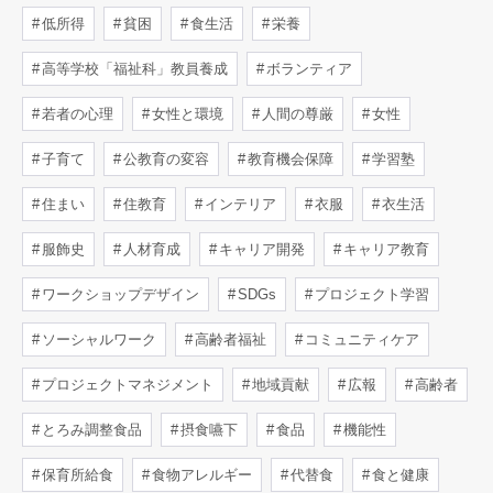
低所得
貧困
食生活
栄養
高等学校「福祉科」教員養成
ボランティア
若者の心理
女性と環境
人間の尊厳
女性
子育て
公教育の変容
教育機会保障
学習塾
住まい
住教育
インテリア
衣服
衣生活
服飾史
人材育成
キャリア開発
キャリア教育
ワークショップデザイン
SDGs
プロジェクト学習
ソーシャルワーク
高齢者福祉
コミュニティケア
プロジェクトマネジメント
地域貢献
広報
高齢者
とろみ調整食品
摂食嚥下
食品
機能性
保育所給食
食物アレルギー
代替食
食と健康