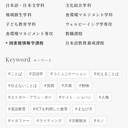
日本語・日本文学科
文化総合学科
地域創生学科
食環境マネジメント学科
子ども教育学科
ウェルビーイング学専攻
食環境マネジメント専攻
教職課程
図書館情報学課程
日本語教員養成課程
Keyword
キーワード
ことば
言語学
コミュニケーション
伝えることば
伝えないことば
貧困
共感
動物
エドガー・アラン・ポー
ケイト・ショパン
人種
英語教育
ICTを利用した教育
まなび方
メタファー
ライティング
宗教観光
モノ