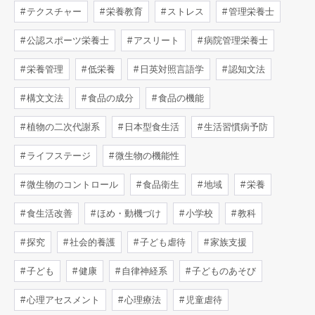
テクスチャー
栄養教育
ストレス
管理栄養士
公認スポーツ栄養士
アスリート
病院管理栄養士
栄養管理
低栄養
日英対照言語学
認知文法
構文文法
食品の成分
食品の機能
植物の二次代謝系
日本型食生活
生活習慣病予防
ライフステージ
微生物の機能性
微生物のコントロール
食品衛生
地域
栄養
食生活改善
ほめ・動機づけ
小学校
教科
探究
社会的養護
子ども虐待
家族支援
子ども
健康
自律神経系
子どものあそび
心理アセスメント
心理療法
児童虐待