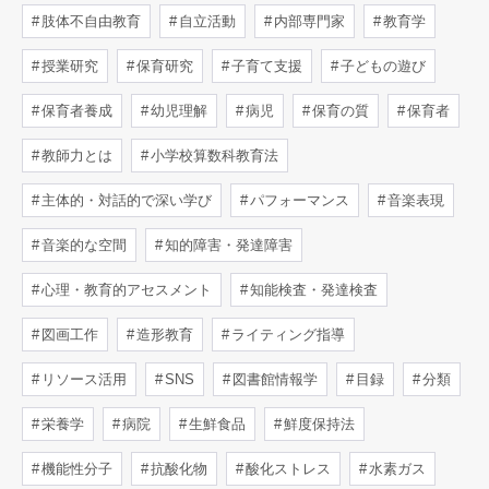
肢体不自由教育
自立活動
内部専門家
教育学
授業研究
保育研究
子育て支援
子どもの遊び
保育者養成
幼児理解
病児
保育の質
保育者
教師力とは
小学校算数科教育法
主体的・対話的で深い学び
パフォーマンス
音楽表現
音楽的な空間
知的障害・発達障害
心理・教育的アセスメント
知能検査・発達検査
図画工作
造形教育
ライティング指導
リソース活用
SNS
図書館情報学
目録
分類
栄養学
病院
生鮮食品
鮮度保持法
機能性分子
抗酸化物
酸化ストレス
水素ガス