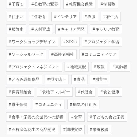
子育て
公教育の変容
教育機会保障
学習塾
住まい
住教育
インテリア
衣服
衣生活
服飾史
人材育成
キャリア開発
キャリア教育
ワークショップデザイン
SDGs
プロジェクト学習
ソーシャルワーク
高齢者福祉
コミュニティケア
プロジェクトマネジメント
地域貢献
広報
高齢者
とろみ調整食品
摂食嚥下
食品
機能性
保育所給食
食物アレルギー
代替食
食と健康
母子保健
コミュニティ
病気の仕組み
食事・栄養の次世代への影響
食育
子どもの食と栄養
石狩産落花生の商品開発
調理実習
栄養教諭