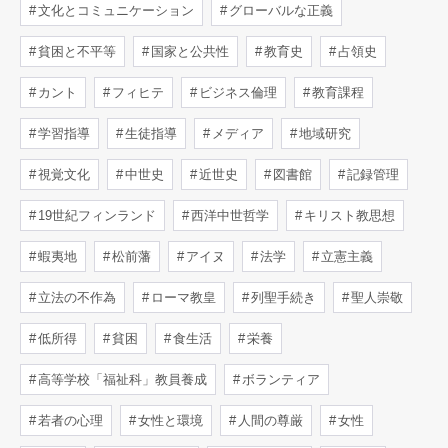
文化とコミュニケーション
グローバルな正義
貧困と不平等
国家と公共性
教育史
占領史
カント
フィヒテ
ビジネス倫理
教育課程
学習指導
生徒指導
メディア
地域研究
視覚文化
中世史
近世史
図書館
記録管理
19世紀フィンランド
西洋中世哲学
キリスト教思想
蝦夷地
松前藩
アイヌ
法学
立憲主義
立法の不作為
ローマ教皇
列聖手続き
聖人崇敬
低所得
貧困
食生活
栄養
高等学校「福祉科」教員養成
ボランティア
若者の心理
女性と環境
人間の尊厳
女性