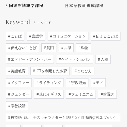
図書館情報学課程
日本語教員養成課程
Keyword
キーワード
ことば
言語学
コミュニケーション
伝えることば
伝えないことば
貧困
共感
動物
エドガー・アラン・ポー
ケイト・ショパン
人種
英語教育
ICTを利用した教育
まなび方
メタファー
ライティング
宗教観光
モノ
ジェンダー
現代イギリス
フェミニズム
前置詞
宗教談話
役割語（話し手のキャラクターと結びつく特徴的な言葉づかい）