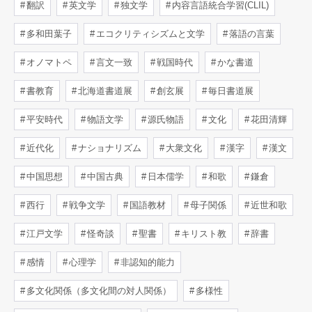
翻訳
英文学
独文学
内容言語統合学習(CLIL)
多和田葉子
エコクリティシズムと文学
落語の言葉
オノマトペ
言文一致
戦国時代
かな書道
書教育
北海道書道展
創玄展
毎日書道展
平安時代
物語文学
源氏物語
文化
花田清輝
近代化
ナショナリズム
大衆文化
漢字
漢文
中国思想
中国古典
日本儒学
和歌
鎌倉
西行
戦争文学
国語教材
母子関係
近世和歌
江戸文学
怪奇談
聖書
キリスト教
辞書
感情
心理学
非認知的能力
多文化関係（多文化間の対人関係）
多様性