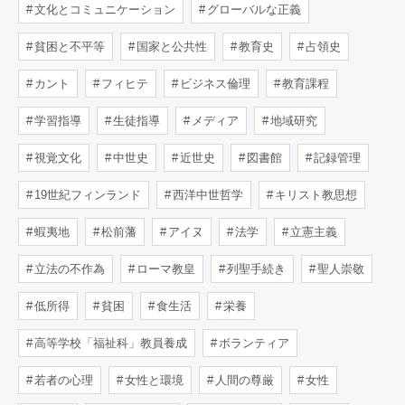
文化とコミュニケーション
グローバルな正義
貧困と不平等
国家と公共性
教育史
占領史
カント
フィヒテ
ビジネス倫理
教育課程
学習指導
生徒指導
メディア
地域研究
視覚文化
中世史
近世史
図書館
記録管理
19世紀フィンランド
西洋中世哲学
キリスト教思想
蝦夷地
松前藩
アイヌ
法学
立憲主義
立法の不作為
ローマ教皇
列聖手続き
聖人崇敬
低所得
貧困
食生活
栄養
高等学校「福祉科」教員養成
ボランティア
若者の心理
女性と環境
人間の尊厳
女性