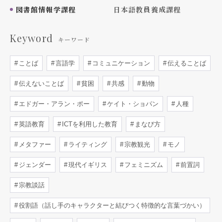
図書館情報学課程
日本語教員養成課程
Keyword
キーワード
ことば
言語学
コミュニケーション
伝えることば
伝えないことば
貧困
共感
動物
エドガー・アラン・ポー
ケイト・ショパン
人種
英語教育
ICTを利用した教育
まなび方
メタファー
ライティング
宗教観光
モノ
ジェンダー
現代イギリス
フェミニズム
前置詞
宗教談話
役割語（話し手のキャラクターと結びつく特徴的な言葉づかい）