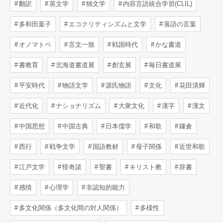
翻訳
英文学
独文学
内容言語統合学習(CLIL)
多和田葉子
エコクリティシズムと文学
落語の言葉
オノマトペ
言文一致
戦国時代
かな書道
書教育
北海道書道展
創玄展
毎日書道展
平安時代
物語文学
源氏物語
文化
花田清輝
近代化
ナショナリズム
大衆文化
漢字
漢文
中国思想
中国古典
日本儒学
和歌
鎌倉
西行
戦争文学
国語教材
母子関係
近世和歌
江戸文学
怪奇談
聖書
キリスト教
辞書
感情
心理学
非認知的能力
多文化関係（多文化間の対人関係）
多様性