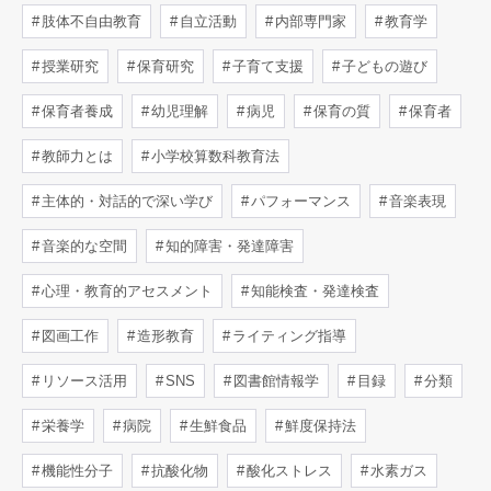
肢体不自由教育
自立活動
内部専門家
教育学
授業研究
保育研究
子育て支援
子どもの遊び
保育者養成
幼児理解
病児
保育の質
保育者
教師力とは
小学校算数科教育法
主体的・対話的で深い学び
パフォーマンス
音楽表現
音楽的な空間
知的障害・発達障害
心理・教育的アセスメント
知能検査・発達検査
図画工作
造形教育
ライティング指導
リソース活用
SNS
図書館情報学
目録
分類
栄養学
病院
生鮮食品
鮮度保持法
機能性分子
抗酸化物
酸化ストレス
水素ガス