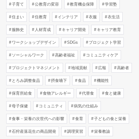
子育て
公教育の変容
教育機会保障
学習塾
住まい
住教育
インテリア
衣服
衣生活
服飾史
人材育成
キャリア開発
キャリア教育
ワークショップデザイン
SDGs
プロジェクト学習
ソーシャルワーク
高齢者福祉
コミュニティケア
プロジェクトマネジメント
地域貢献
広報
高齢者
とろみ調整食品
摂食嚥下
食品
機能性
保育所給食
食物アレルギー
代替食
食と健康
母子保健
コミュニティ
病気の仕組み
食事・栄養の次世代への影響
食育
子どもの食と栄養
石狩産落花生の商品開発
調理実習
栄養教諭