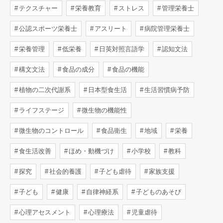
テクスチャー
栄養教育
ストレス
管理栄養士
公認スポーツ栄養士
アスリート
病院管理栄養士
栄養管理
低栄養
日英対照言語学
認知文法
構文文法
食品の成分
食品の機能
植物の二次代謝系
日本型食生活
生活習慣病予防
ライフステージ
微生物の機能性
微生物のコントロール
食品衛生
地域
栄養
食生活改善
ほめ・動機づけ
小学校
教科
探究
社会的養護
子ども虐待
家族支援
子ども
健康
自律神経系
子どものあそび
心理アセスメント
心理療法
児童虐待