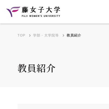
TOP
学部・大学院等
教員紹介
建学の理念と教育目
沿革
的
藤のルーツ
学部・学科の教育目的
教員紹介
大学院の教育目的
アクセス・キャンパ
年間イベントス
ス概要
ュール
花川キャンパス無料ス