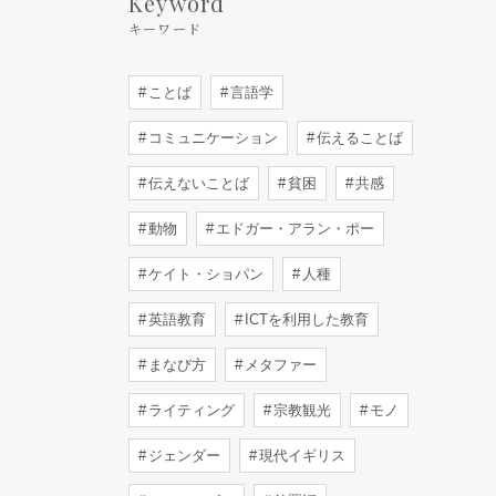
Keyword
キーワード
ことば
言語学
コミュニケーション
伝えることば
伝えないことば
貧困
共感
動物
エドガー・アラン・ポー
ケイト・ショパン
人種
英語教育
ICTを利用した教育
まなび方
メタファー
ライティング
宗教観光
モノ
ジェンダー
現代イギリス