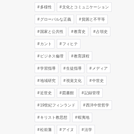
多様性
文化とコミュニケーション
グローバルな正義
貧困と不平等
国家と公共性
教育史
占領史
カント
フィヒテ
ビジネス倫理
教育課程
学習指導
生徒指導
メディア
地域研究
視覚文化
中世史
近世史
図書館
記録管理
19世紀フィンランド
西洋中世哲学
キリスト教思想
蝦夷地
松前藩
アイヌ
法学