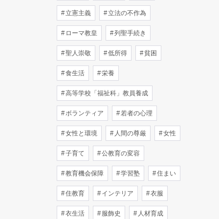
立憲主義
立法の不作為
ローマ教皇
列聖手続き
聖人崇敬
低所得
貧困
食生活
栄養
高等学校「福祉科」教員養成
ボランティア
若者の心理
女性と環境
人間の尊厳
女性
子育て
公教育の変容
教育機会保障
学習塾
住まい
住教育
インテリア
衣服
衣生活
服飾史
人材育成