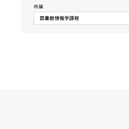
クールバス
所属
３Dパノラマビュー
図書館情報学課程
広報活動
大学へのご支援
いて
プレスリリース
税制上の優遇措置
広告掲載
相続財産によるご
取材・撮影依頼
遺贈寄付について
メディア出演・掲載
ふるさと納税を活
刊行物
た支援制度
大学紹介動画
SNS
シンボルマーク・校章
自己点検・評価
教職員採用情報