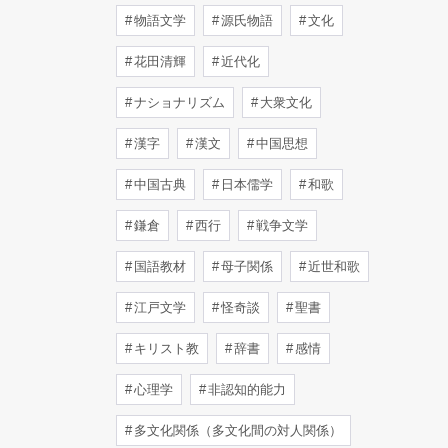
物語文学
源氏物語
文化
花田清輝
近代化
ナショナリズム
大衆文化
漢字
漢文
中国思想
中国古典
日本儒学
和歌
鎌倉
西行
戦争文学
国語教材
母子関係
近世和歌
江戸文学
怪奇談
聖書
キリスト教
辞書
感情
心理学
非認知的能力
多文化関係（多文化間の対人関係）