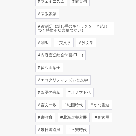
フェミニズム
前置詞
宗教談話
役割語（話し手のキャラクターと結び
つく特徴的な言葉づかい）
翻訳
英文学
独文学
内容言語統合学習(CLIL)
多和田葉子
エコクリティシズムと文学
落語の言葉
オノマトペ
言文一致
戦国時代
かな書道
書教育
北海道書道展
創玄展
毎日書道展
平安時代