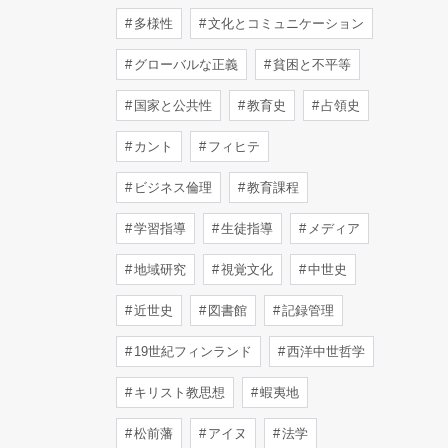
多様性
文化とコミュニケーション
グローバルな正義
貧困と不平等
国家と公共性
教育史
占領史
カント
フィヒテ
ビジネス倫理
教育課程
学習指導
生徒指導
メディア
地域研究
視覚文化
中世史
近世史
図書館
記録管理
19世紀フィンランド
西洋中世哲学
キリスト教思想
蝦夷地
松前藩
アイヌ
法学