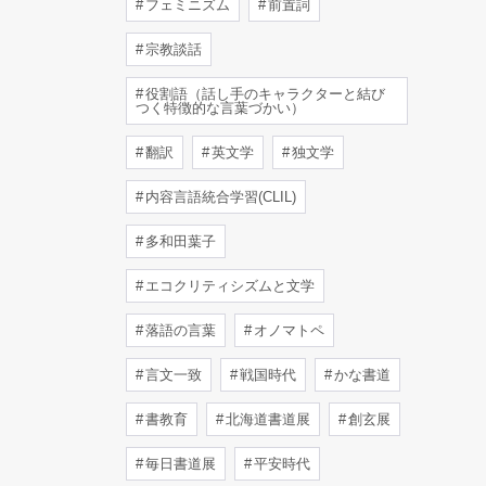
フェミニズム
前置詞
宗教談話
役割語（話し手のキャラクターと結び
つく特徴的な言葉づかい）
翻訳
英文学
独文学
内容言語統合学習(CLIL)
多和田葉子
エコクリティシズムと文学
落語の言葉
オノマトペ
言文一致
戦国時代
かな書道
書教育
北海道書道展
創玄展
毎日書道展
平安時代