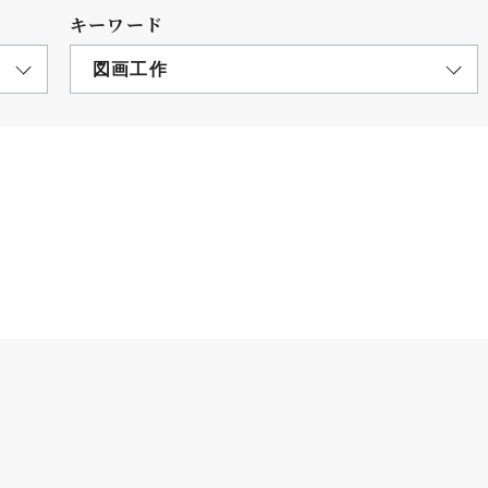
キーワード
図画工作
につ
情報公開
学則
寄付
用し