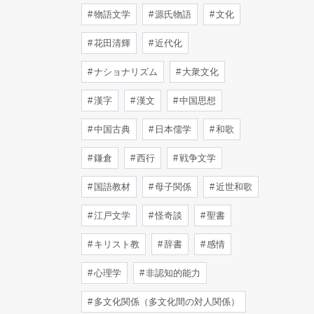
物語文学
源氏物語
文化
花田清輝
近代化
ナショナリズム
大衆文化
漢字
漢文
中国思想
中国古典
日本儒学
和歌
鎌倉
西行
戦争文学
国語教材
母子関係
近世和歌
江戸文学
怪奇談
聖書
キリスト教
辞書
感情
心理学
非認知的能力
多文化関係（多文化間の対人関係）