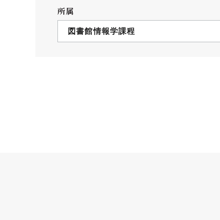
クールバス
所属
３Dパノラマビュー
図書館情報学課程
広報活動
大学へのご支援
いて
プレスリリース
税制上の優遇措置
広告掲載
相続財産によるご
取材・撮影依頼
遺贈寄付について
メディア出演・掲載
ふるさと納税を活
刊行物
た支援制度
大学紹介動画
SNS
シンボルマーク・校章
自己点検・評価
教職員採用情報