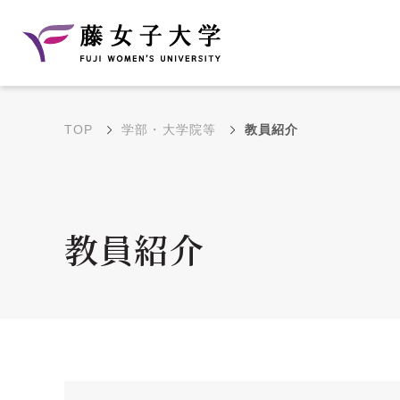
TOP
学部・大学院等
教員紹介
建学の理念と教育目
沿革
的
藤のルーツ
学部・学科の教育目的
教員紹介
大学院の教育目的
アクセス・キャンパ
年間イベントス
ス概要
ュール
花川キャンパス無料ス