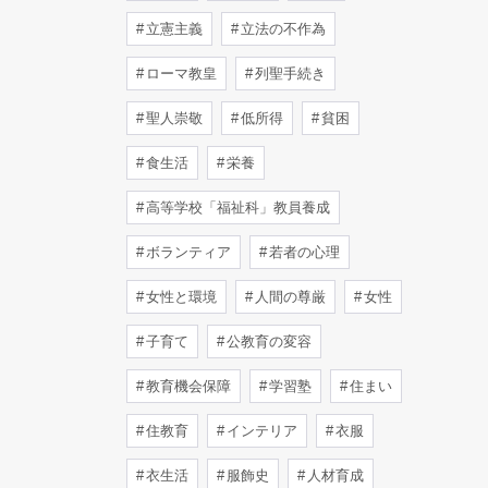
立憲主義
立法の不作為
ローマ教皇
列聖手続き
聖人崇敬
低所得
貧困
食生活
栄養
高等学校「福祉科」教員養成
ボランティア
若者の心理
女性と環境
人間の尊厳
女性
子育て
公教育の変容
教育機会保障
学習塾
住まい
住教育
インテリア
衣服
衣生活
服飾史
人材育成