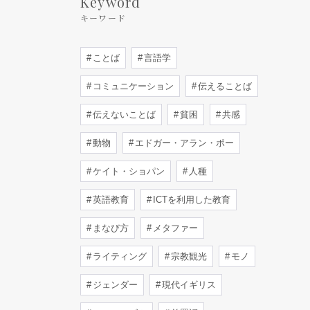
Keyword
キーワード
ことば
言語学
コミュニケーション
伝えることば
伝えないことば
貧困
共感
動物
エドガー・アラン・ポー
ケイト・ショパン
人種
英語教育
ICTを利用した教育
まなび方
メタファー
ライティング
宗教観光
モノ
ジェンダー
現代イギリス