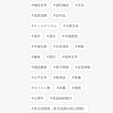
物語文学
源氏物語
文化
花田清輝
近代化
ナショナリズム
大衆文化
漢字
漢文
中国思想
中国古典
日本儒学
和歌
鎌倉
西行
戦争文学
国語教材
母子関係
近世和歌
江戸文学
怪奇談
聖書
キリスト教
辞書
感情
心理学
非認知的能力
多文化関係（多文化間の対人関係）