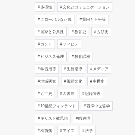
多様性
文化とコミュニケーション
グローバルな正義
貧困と不平等
国家と公共性
教育史
占領史
カント
フィヒテ
ビジネス倫理
教育課程
学習指導
生徒指導
メディア
地域研究
視覚文化
中世史
近世史
図書館
記録管理
19世紀フィンランド
西洋中世哲学
キリスト教思想
蝦夷地
松前藩
アイヌ
法学