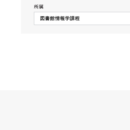
クールバス
所属
３Dパノラマビュー
図書館情報学課程
広報活動
大学へのご支援
いて
プレスリリース
税制上の優遇措置
広告掲載
相続財産によるご
取材・撮影依頼
遺贈寄付について
メディア出演・掲載
ふるさと納税を活
刊行物
た支援制度
大学紹介動画
SNS
シンボルマーク・校章
自己点検・評価
教職員採用情報