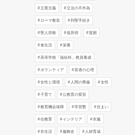
立憲主義
立法の不作為
ローマ教皇
列聖手続き
聖人崇敬
低所得
貧困
食生活
栄養
高等学校「福祉科」教員養成
ボランティア
若者の心理
女性と環境
人間の尊厳
女性
子育て
公教育の変容
教育機会保障
学習塾
住まい
住教育
インテリア
衣服
衣生活
服飾史
人材育成