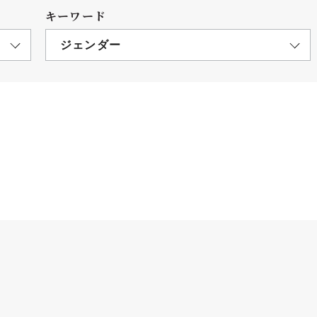
キーワード
ジェンダー
につ
情報公開
学則
寄付
用し