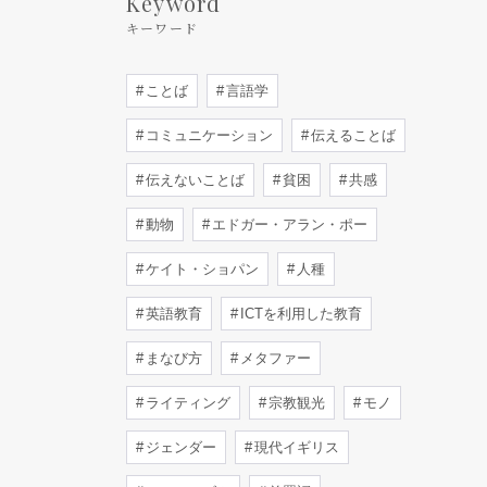
Keyword
キーワード
ことば
言語学
コミュニケーション
伝えることば
伝えないことば
貧困
共感
動物
エドガー・アラン・ポー
ケイト・ショパン
人種
英語教育
ICTを利用した教育
まなび方
メタファー
ライティング
宗教観光
モノ
ジェンダー
現代イギリス