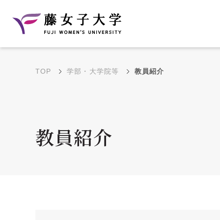
TOP
学部・大学院等
教員紹介
建学の理念と教育目
沿革
的
藤のルーツ
学部・学科の教育目的
教員紹介
大学院の教育目的
アクセス・キャンパ
年間イベントス
ス概要
ュール
花川キャンパス無料ス