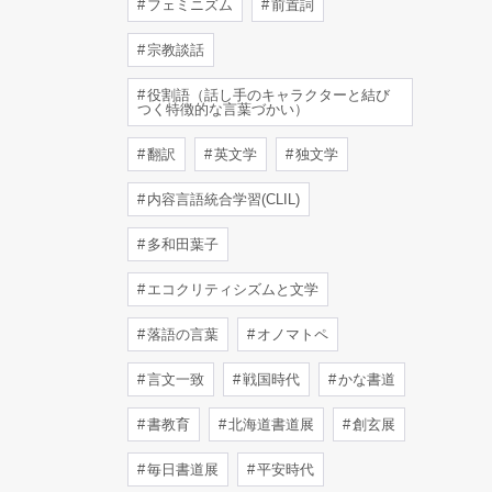
フェミニズム
前置詞
宗教談話
役割語（話し手のキャラクターと結び
つく特徴的な言葉づかい）
翻訳
英文学
独文学
内容言語統合学習(CLIL)
多和田葉子
エコクリティシズムと文学
落語の言葉
オノマトペ
言文一致
戦国時代
かな書道
書教育
北海道書道展
創玄展
毎日書道展
平安時代