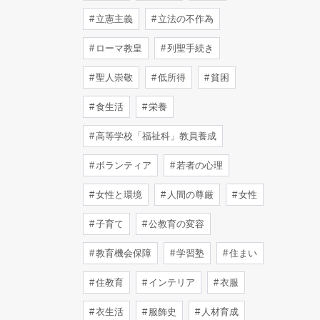
立憲主義
立法の不作為
ローマ教皇
列聖手続き
聖人崇敬
低所得
貧困
食生活
栄養
高等学校「福祉科」教員養成
ボランティア
若者の心理
女性と環境
人間の尊厳
女性
子育て
公教育の変容
教育機会保障
学習塾
住まい
住教育
インテリア
衣服
衣生活
服飾史
人材育成