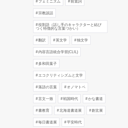
フェミニズム
前置詞
宗教談話
役割語（話し手のキャラクターと結び
つく特徴的な言葉づかい）
翻訳
英文学
独文学
内容言語統合学習(CLIL)
多和田葉子
エコクリティシズムと文学
落語の言葉
オノマトペ
言文一致
戦国時代
かな書道
書教育
北海道書道展
創玄展
毎日書道展
平安時代