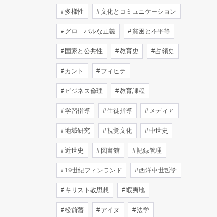
多様性
文化とコミュニケーション
グローバルな正義
貧困と不平等
国家と公共性
教育史
占領史
カント
フィヒテ
ビジネス倫理
教育課程
学習指導
生徒指導
メディア
地域研究
視覚文化
中世史
近世史
図書館
記録管理
19世紀フィンランド
西洋中世哲学
キリスト教思想
蝦夷地
松前藩
アイヌ
法学