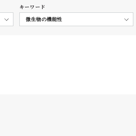
キーワード
微生物の機能性
につ
情報公開
学則
寄付
用し