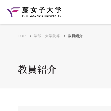
TOP
学部・大学院等
教員紹介
建学の理念と教育目
沿革
的
藤のルーツ
学部・学科の教育目的
教員紹介
大学院の教育目的
アクセス・キャンパ
年間イベントス
ス概要
ュール
花川キャンパス無料ス