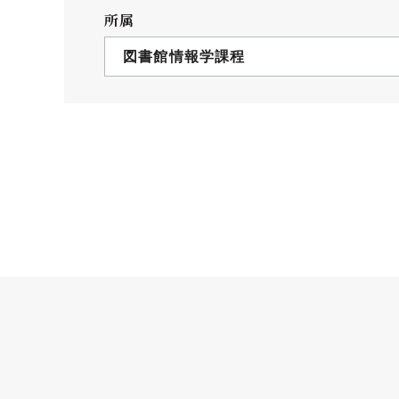
クールバス
所属
３Dパノラマビュー
図書館情報学課程
広報活動
大学へのご支援
いて
プレスリリース
税制上の優遇措置
広告掲載
相続財産によるご
取材・撮影依頼
遺贈寄付について
メディア出演・掲載
ふるさと納税を活
刊行物
た支援制度
大学紹介動画
SNS
シンボルマーク・校章
自己点検・評価
教職員採用情報