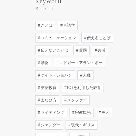
Keyword
キーワード
ことば
言語学
コミュニケーション
伝えることば
伝えないことば
貧困
共感
動物
エドガー・アラン・ポー
ケイト・ショパン
人種
英語教育
ICTを利用した教育
まなび方
メタファー
ライティング
宗教観光
モノ
ジェンダー
現代イギリス