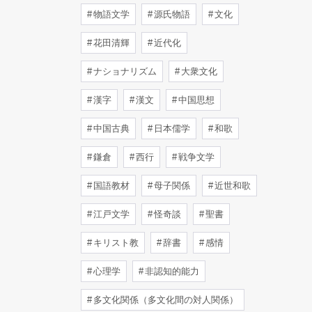
物語文学
源氏物語
文化
花田清輝
近代化
ナショナリズム
大衆文化
漢字
漢文
中国思想
中国古典
日本儒学
和歌
鎌倉
西行
戦争文学
国語教材
母子関係
近世和歌
江戸文学
怪奇談
聖書
キリスト教
辞書
感情
心理学
非認知的能力
多文化関係（多文化間の対人関係）