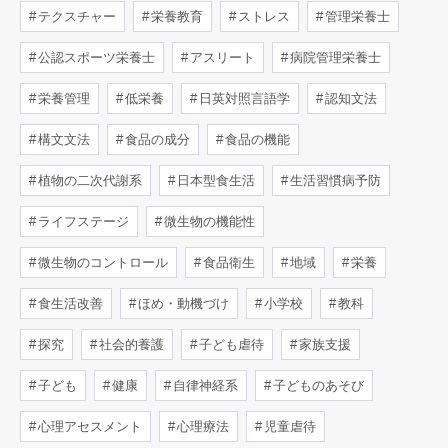
テクスチャー
栄養教育
ストレス
管理栄養士
公認スポーツ栄養士
アスリート
病院管理栄養士
栄養管理
低栄養
日英対照言語学
認知文法
構文文法
食品の成分
食品の機能
植物の二次代謝系
日本型食生活
生活習慣病予防
ライフステージ
微生物の機能性
微生物のコントロール
食品衛生
地域
栄養
食生活改善
ほめ・動機づけ
小学校
教科
探究
社会的養護
子ども虐待
家族支援
子ども
健康
自律神経系
子どものあそび
心理アセスメント
心理療法
児童虐待