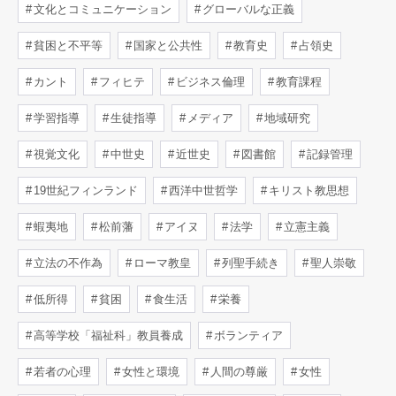
文化とコミュニケーション
グローバルな正義
貧困と不平等
国家と公共性
教育史
占領史
カント
フィヒテ
ビジネス倫理
教育課程
学習指導
生徒指導
メディア
地域研究
視覚文化
中世史
近世史
図書館
記録管理
19世紀フィンランド
西洋中世哲学
キリスト教思想
蝦夷地
松前藩
アイヌ
法学
立憲主義
立法の不作為
ローマ教皇
列聖手続き
聖人崇敬
低所得
貧困
食生活
栄養
高等学校「福祉科」教員養成
ボランティア
若者の心理
女性と環境
人間の尊厳
女性