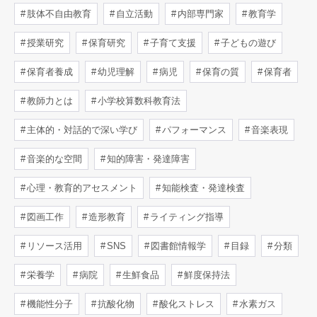
肢体不自由教育
自立活動
内部専門家
教育学
授業研究
保育研究
子育て支援
子どもの遊び
保育者養成
幼児理解
病児
保育の質
保育者
教師力とは
小学校算数科教育法
主体的・対話的で深い学び
パフォーマンス
音楽表現
音楽的な空間
知的障害・発達障害
心理・教育的アセスメント
知能検査・発達検査
図画工作
造形教育
ライティング指導
リソース活用
SNS
図書館情報学
目録
分類
栄養学
病院
生鮮食品
鮮度保持法
機能性分子
抗酸化物
酸化ストレス
水素ガス