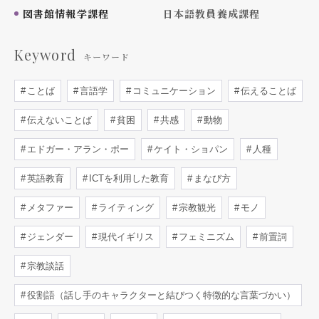
図書館情報学課程
日本語教員養成課程
Keyword
キーワード
ことば
言語学
コミュニケーション
伝えることば
伝えないことば
貧困
共感
動物
エドガー・アラン・ポー
ケイト・ショパン
人種
英語教育
ICTを利用した教育
まなび方
メタファー
ライティング
宗教観光
モノ
ジェンダー
現代イギリス
フェミニズム
前置詞
宗教談話
役割語（話し手のキャラクターと結びつく特徴的な言葉づかい）