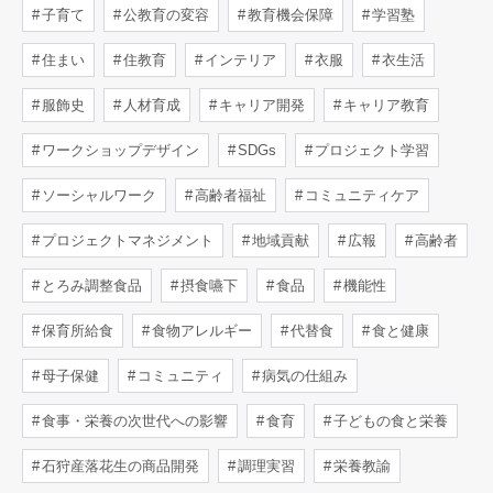
子育て
公教育の変容
教育機会保障
学習塾
住まい
住教育
インテリア
衣服
衣生活
服飾史
人材育成
キャリア開発
キャリア教育
ワークショップデザイン
SDGs
プロジェクト学習
ソーシャルワーク
高齢者福祉
コミュニティケア
プロジェクトマネジメント
地域貢献
広報
高齢者
とろみ調整食品
摂食嚥下
食品
機能性
保育所給食
食物アレルギー
代替食
食と健康
母子保健
コミュニティ
病気の仕組み
食事・栄養の次世代への影響
食育
子どもの食と栄養
石狩産落花生の商品開発
調理実習
栄養教諭