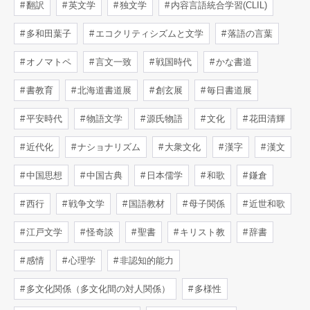
翻訳
英文学
独文学
内容言語統合学習(CLIL)
多和田葉子
エコクリティシズムと文学
落語の言葉
オノマトペ
言文一致
戦国時代
かな書道
書教育
北海道書道展
創玄展
毎日書道展
平安時代
物語文学
源氏物語
文化
花田清輝
近代化
ナショナリズム
大衆文化
漢字
漢文
中国思想
中国古典
日本儒学
和歌
鎌倉
西行
戦争文学
国語教材
母子関係
近世和歌
江戸文学
怪奇談
聖書
キリスト教
辞書
感情
心理学
非認知的能力
多文化関係（多文化間の対人関係）
多様性