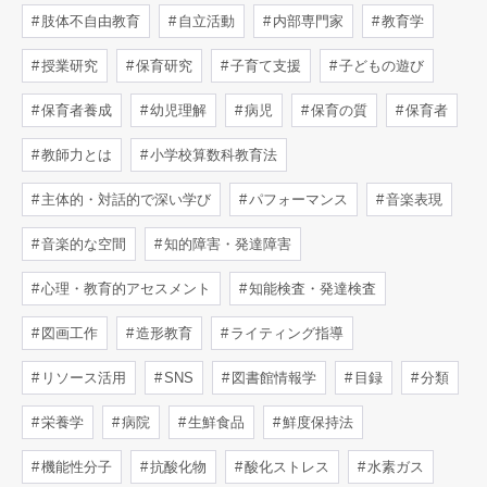
肢体不自由教育
自立活動
内部専門家
教育学
授業研究
保育研究
子育て支援
子どもの遊び
保育者養成
幼児理解
病児
保育の質
保育者
教師力とは
小学校算数科教育法
主体的・対話的で深い学び
パフォーマンス
音楽表現
音楽的な空間
知的障害・発達障害
心理・教育的アセスメント
知能検査・発達検査
図画工作
造形教育
ライティング指導
リソース活用
SNS
図書館情報学
目録
分類
栄養学
病院
生鮮食品
鮮度保持法
機能性分子
抗酸化物
酸化ストレス
水素ガス