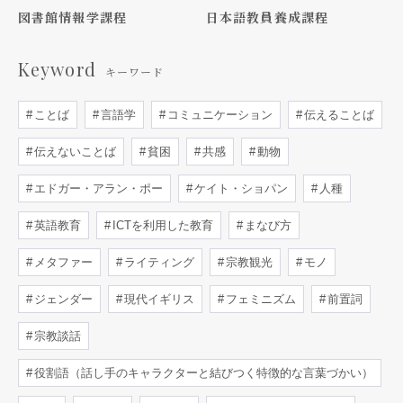
図書館情報学課程
日本語教員養成課程
Keyword
キーワード
ことば
言語学
コミュニケーション
伝えることば
伝えないことば
貧困
共感
動物
エドガー・アラン・ポー
ケイト・ショパン
人種
英語教育
ICTを利用した教育
まなび方
メタファー
ライティング
宗教観光
モノ
ジェンダー
現代イギリス
フェミニズム
前置詞
宗教談話
役割語（話し手のキャラクターと結びつく特徴的な言葉づかい）