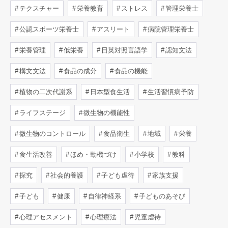
テクスチャー
栄養教育
ストレス
管理栄養士
公認スポーツ栄養士
アスリート
病院管理栄養士
栄養管理
低栄養
日英対照言語学
認知文法
構文文法
食品の成分
食品の機能
植物の二次代謝系
日本型食生活
生活習慣病予防
ライフステージ
微生物の機能性
微生物のコントロール
食品衛生
地域
栄養
食生活改善
ほめ・動機づけ
小学校
教科
探究
社会的養護
子ども虐待
家族支援
子ども
健康
自律神経系
子どものあそび
心理アセスメント
心理療法
児童虐待