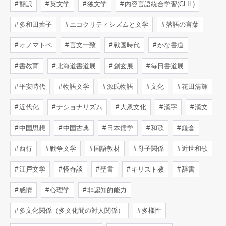
翻訳
英文学
独文学
内容言語統合学習(CLIL)
多和田葉子
エコクリティシズムと文学
落語の言葉
オノマトペ
言文一致
戦国時代
かな書道
書教育
北海道書道展
創玄展
毎日書道展
平安時代
物語文学
源氏物語
文化
花田清輝
近代化
ナショナリズム
大衆文化
漢字
漢文
中国思想
中国古典
日本儒学
和歌
鎌倉
西行
戦争文学
国語教材
母子関係
近世和歌
江戸文学
怪奇談
聖書
キリスト教
辞書
感情
心理学
非認知的能力
多文化関係（多文化間の対人関係）
多様性