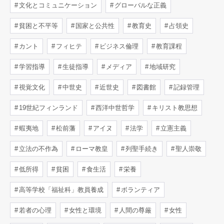
文化とコミュニケーション
グローバルな正義
貧困と不平等
国家と公共性
教育史
占領史
カント
フィヒテ
ビジネス倫理
教育課程
学習指導
生徒指導
メディア
地域研究
視覚文化
中世史
近世史
図書館
記録管理
19世紀フィンランド
西洋中世哲学
キリスト教思想
蝦夷地
松前藩
アイヌ
法学
立憲主義
立法の不作為
ローマ教皇
列聖手続き
聖人崇敬
低所得
貧困
食生活
栄養
高等学校「福祉科」教員養成
ボランティア
若者の心理
女性と環境
人間の尊厳
女性