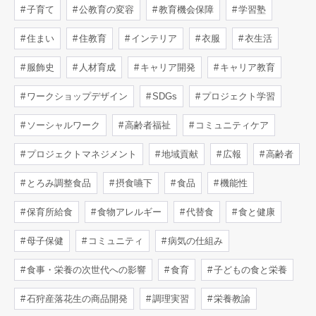
子育て
公教育の変容
教育機会保障
学習塾
住まい
住教育
インテリア
衣服
衣生活
服飾史
人材育成
キャリア開発
キャリア教育
ワークショップデザイン
SDGs
プロジェクト学習
ソーシャルワーク
高齢者福祉
コミュニティケア
プロジェクトマネジメント
地域貢献
広報
高齢者
とろみ調整食品
摂食嚥下
食品
機能性
保育所給食
食物アレルギー
代替食
食と健康
母子保健
コミュニティ
病気の仕組み
食事・栄養の次世代への影響
食育
子どもの食と栄養
石狩産落花生の商品開発
調理実習
栄養教諭