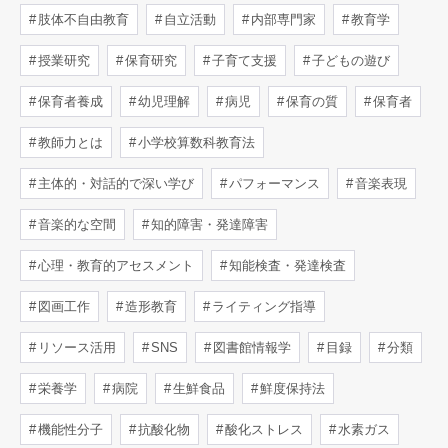
肢体不自由教育
自立活動
内部専門家
教育学
授業研究
保育研究
子育て支援
子どもの遊び
保育者養成
幼児理解
病児
保育の質
保育者
教師力とは
小学校算数科教育法
主体的・対話的で深い学び
パフォーマンス
音楽表現
音楽的な空間
知的障害・発達障害
心理・教育的アセスメント
知能検査・発達検査
図画工作
造形教育
ライティング指導
リソース活用
SNS
図書館情報学
目録
分類
栄養学
病院
生鮮食品
鮮度保持法
機能性分子
抗酸化物
酸化ストレス
水素ガス