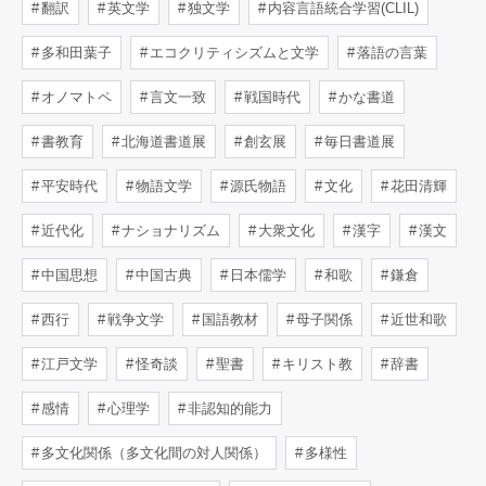
翻訳
英文学
独文学
内容言語統合学習(CLIL)
多和田葉子
エコクリティシズムと文学
落語の言葉
オノマトペ
言文一致
戦国時代
かな書道
書教育
北海道書道展
創玄展
毎日書道展
平安時代
物語文学
源氏物語
文化
花田清輝
近代化
ナショナリズム
大衆文化
漢字
漢文
中国思想
中国古典
日本儒学
和歌
鎌倉
西行
戦争文学
国語教材
母子関係
近世和歌
江戸文学
怪奇談
聖書
キリスト教
辞書
感情
心理学
非認知的能力
多文化関係（多文化間の対人関係）
多様性