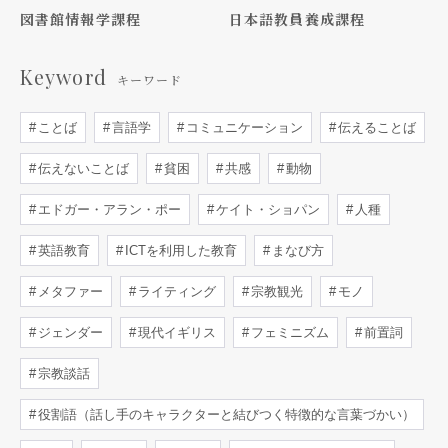
図書館情報学課程
日本語教員養成課程
Keyword
キーワード
ことば
言語学
コミュニケーション
伝えることば
伝えないことば
貧困
共感
動物
エドガー・アラン・ポー
ケイト・ショパン
人種
英語教育
ICTを利用した教育
まなび方
メタファー
ライティング
宗教観光
モノ
ジェンダー
現代イギリス
フェミニズム
前置詞
宗教談話
役割語（話し手のキャラクターと結びつく特徴的な言葉づかい）