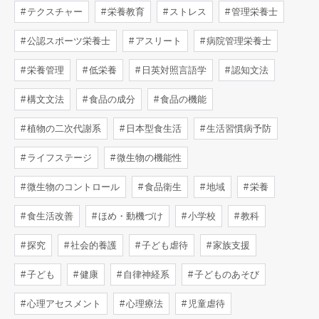
テクスチャー
栄養教育
ストレス
管理栄養士
公認スポーツ栄養士
アスリート
病院管理栄養士
栄養管理
低栄養
日英対照言語学
認知文法
構文文法
食品の成分
食品の機能
植物の二次代謝系
日本型食生活
生活習慣病予防
ライフステージ
微生物の機能性
微生物のコントロール
食品衛生
地域
栄養
食生活改善
ほめ・動機づけ
小学校
教科
探究
社会的養護
子ども虐待
家族支援
子ども
健康
自律神経系
子どものあそび
心理アセスメント
心理療法
児童虐待