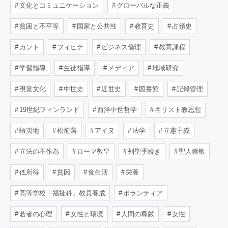
文化とコミュニケーション
グローバルな正義
貧困と不平等
国家と公共性
教育史
占領史
カント
フィヒテ
ビジネス倫理
教育課程
学習指導
生徒指導
メディア
地域研究
視覚文化
中世史
近世史
図書館
記録管理
19世紀フィンランド
西洋中世哲学
キリスト教思想
蝦夷地
松前藩
アイヌ
法学
立憲主義
立法の不作為
ローマ教皇
列聖手続き
聖人崇敬
低所得
貧困
食生活
栄養
高等学校「福祉科」教員養成
ボランティア
若者の心理
女性と環境
人間の尊厳
女性