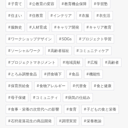
子育て
公教育の変容
教育機会保障
学習塾
住まい
住教育
インテリア
衣服
衣生活
服飾史
人材育成
キャリア開発
キャリア教育
ワークショップデザイン
SDGs
プロジェクト学習
ソーシャルワーク
高齢者福祉
コミュニティケア
プロジェクトマネジメント
地域貢献
広報
高齢者
とろみ調整食品
摂食嚥下
食品
機能性
保育所給食
食物アレルギー
代替食
食と健康
母子保健
コミュニティ
病気の仕組み
食事・栄養の次世代への影響
食育
子どもの食と栄養
石狩産落花生の商品開発
調理実習
栄養教諭