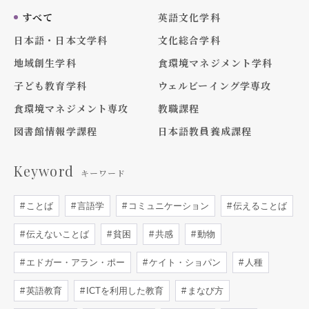
すべて
英語文化学科
日本語・日本文学科
文化総合学科
地域創生学科
食環境マネジメント学科
子ども教育学科
ウェルビーイング学専攻
食環境マネジメント専攻
教職課程
図書館情報学課程
日本語教員養成課程
Keyword
キーワード
ことば
言語学
コミュニケーション
伝えることば
伝えないことば
貧困
共感
動物
エドガー・アラン・ポー
ケイト・ショパン
人種
英語教育
ICTを利用した教育
まなび方