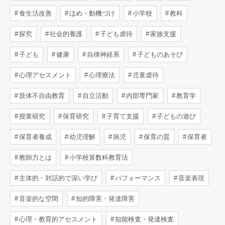
食生活改善
ほめ・動機づけ
小学校
教科
探究
社会的養護
子ども虐待
家族支援
子ども
健康
自律神経系
子どものあそび
心理アセスメント
心理療法
児童虐待
肢体不自由教育
自立活動
内部専門家
教育学
授業研究
保育研究
子育て支援
子どもの遊び
保育者養成
幼児理解
病児
保育の質
保育者
教師力とは
小学校算数科教育法
主体的・対話的で深い学び
パフォーマンス
音楽表現
音楽的な空間
知的障害・発達障害
心理・教育的アセスメント
知能検査・発達検査