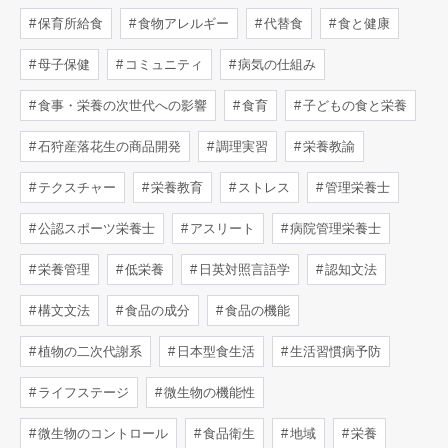
保育所給食
食物アレルギー
代替食
食と健康
母子保健
コミュニティ
病気の仕組み
食事・栄養の次世代への影響
食育
子どもの食と栄養
石狩産落花生の商品開発
調理実習
栄養教諭
テクスチャー
栄養教育
ストレス
管理栄養士
公認スポーツ栄養士
アスリート
病院管理栄養士
栄養管理
低栄養
日英対照言語学
認知文法
構文文法
食品の成分
食品の機能
植物の二次代謝系
日本型食生活
生活習慣病予防
ライフステージ
微生物の機能性
微生物のコントロール
食品衛生
地域
栄養