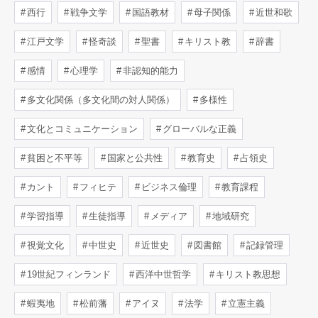
西行
戦争文学
国語教材
母子関係
近世和歌
江戸文学
怪奇談
聖書
キリスト教
辞書
感情
心理学
非認知的能力
多文化関係（多文化間の対人関係）
多様性
文化とコミュニケーション
グローバルな正義
貧困と不平等
国家と公共性
教育史
占領史
カント
フィヒテ
ビジネス倫理
教育課程
学習指導
生徒指導
メディア
地域研究
視覚文化
中世史
近世史
図書館
記録管理
19世紀フィンランド
西洋中世哲学
キリスト教思想
蝦夷地
松前藩
アイヌ
法学
立憲主義