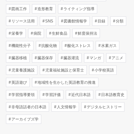
図画工作
造形教育
ライティング指導
リソース活用
SNS
図書館情報学
目録
分類
栄養学
病院
生鮮食品
鮮度保持法
機能性分子
抗酸化物
酸化ストレス
水素ガス
臓器移植
臓器保存
臓器灌流
マンガ
アニメ
児童養護施設
児童福祉施設と保育士
小学校英語
英語遊び
地域性を生かした英語教育の推進
学習指導要領
学習評価
近代日本語
日本語教育史
非母語話者の日本語
人文情報学
デジタルヒストリー
アーカイブズ学