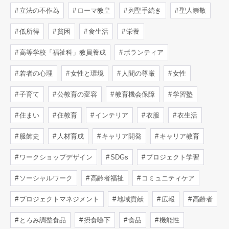
立法の不作為
ローマ教皇
列聖手続き
聖人崇敬
低所得
貧困
食生活
栄養
高等学校「福祉科」教員養成
ボランティア
若者の心理
女性と環境
人間の尊厳
女性
子育て
公教育の変容
教育機会保障
学習塾
住まい
住教育
インテリア
衣服
衣生活
服飾史
人材育成
キャリア開発
キャリア教育
ワークショップデザイン
SDGs
プロジェクト学習
ソーシャルワーク
高齢者福祉
コミュニティケア
プロジェクトマネジメント
地域貢献
広報
高齢者
とろみ調整食品
摂食嚥下
食品
機能性