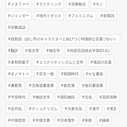
メタファー
ライティング
宗教観光
モノ
ジェンダー
現代イギリス
フェミニズム
前置詞
宗教談話
役割語（話し手のキャラクターと結びつく特徴的な言葉づかい）
翻訳
英文学
独文学
内容言語統合学習(CLIL)
多和田葉子
エコクリティシズムと文学
落語の言葉
オノマトペ
言文一致
戦国時代
かな書道
書教育
北海道書道展
創玄展
毎日書道展
平安時代
物語文学
源氏物語
文化
花田清輝
近代化
ナショナリズム
大衆文化
漢字
漢文
中国思想
中国古典
日本儒学
和歌
鎌倉