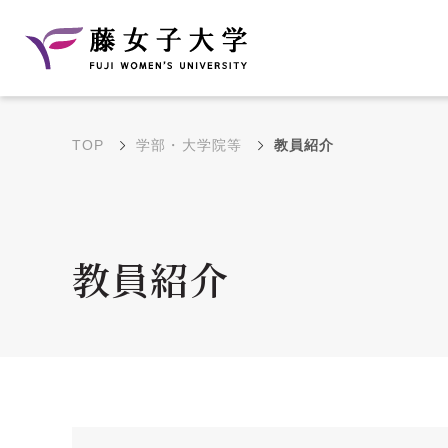
TOP
学部・大学院等
教員紹介
建学の理念と教育目
沿革
的
藤のルーツ
学部・学科の教育目的
教員紹介
大学院の教育目的
アクセス・キャンパ
年間イベントス
ス概要
ュール
花川キャンパス無料ス