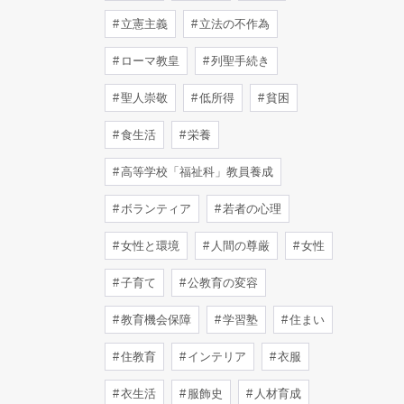
立憲主義
立法の不作為
ローマ教皇
列聖手続き
聖人崇敬
低所得
貧困
食生活
栄養
高等学校「福祉科」教員養成
ボランティア
若者の心理
女性と環境
人間の尊厳
女性
子育て
公教育の変容
教育機会保障
学習塾
住まい
住教育
インテリア
衣服
衣生活
服飾史
人材育成