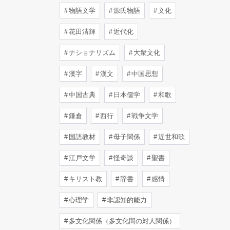
物語文学
源氏物語
文化
花田清輝
近代化
ナショナリズム
大衆文化
漢字
漢文
中国思想
中国古典
日本儒学
和歌
鎌倉
西行
戦争文学
国語教材
母子関係
近世和歌
江戸文学
怪奇談
聖書
キリスト教
辞書
感情
心理学
非認知的能力
多文化関係（多文化間の対人関係）