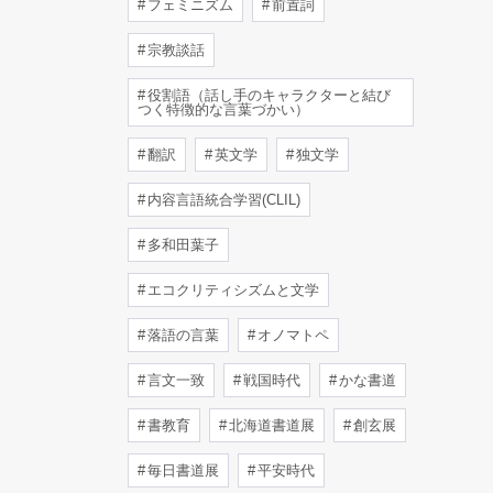
フェミニズム
前置詞
宗教談話
役割語（話し手のキャラクターと結び
つく特徴的な言葉づかい）
翻訳
英文学
独文学
内容言語統合学習(CLIL)
多和田葉子
エコクリティシズムと文学
落語の言葉
オノマトペ
言文一致
戦国時代
かな書道
書教育
北海道書道展
創玄展
毎日書道展
平安時代