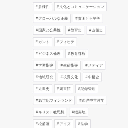
多様性
文化とコミュニケーション
グローバルな正義
貧困と不平等
国家と公共性
教育史
占領史
カント
フィヒテ
ビジネス倫理
教育課程
学習指導
生徒指導
メディア
地域研究
視覚文化
中世史
近世史
図書館
記録管理
19世紀フィンランド
西洋中世哲学
キリスト教思想
蝦夷地
松前藩
アイヌ
法学