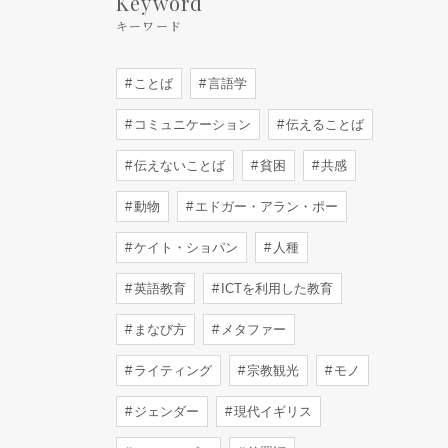
Keyword
キーワード
ことば
言語学
コミュニケーション
伝えることば
伝えないことば
貧困
共感
動物
エドガー・アラン・ポー
ケイト・ショパン
人種
英語教育
ICTを利用した教育
まなび方
メタファー
ライティング
宗教観光
モノ
ジェンダー
現代イギリス