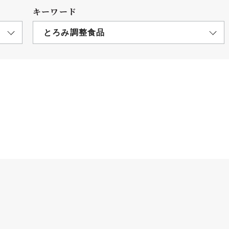
キーワード
とろみ調整食品
につ
情報公開
学則
寄付
用し