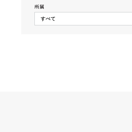
クールバス
所属
３Dパノラマビュー
すべて
広報活動
大学へのご支援
いて
プレスリリース
税制上の優遇措置
広告掲載
相続財産によるご
取材・撮影依頼
遺贈寄付について
メディア出演・掲載
ふるさと納税を活
刊行物
た支援制度
大学紹介動画
SNS
シンボルマーク・校章
自己点検・評価
教職員採用情報