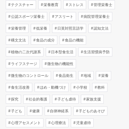
テクスチャー
栄養教育
ストレス
管理栄養士
公認スポーツ栄養士
アスリート
病院管理栄養士
栄養管理
低栄養
日英対照言語学
認知文法
構文文法
食品の成分
食品の機能
植物の二次代謝系
日本型食生活
生活習慣病予防
ライフステージ
微生物の機能性
微生物のコントロール
食品衛生
地域
栄養
食生活改善
ほめ・動機づけ
小学校
教科
探究
社会的養護
子ども虐待
家族支援
子ども
健康
自律神経系
子どものあそび
心理アセスメント
心理療法
児童虐待