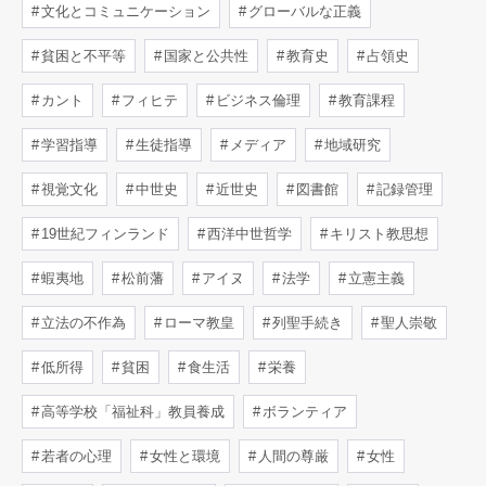
文化とコミュニケーション
グローバルな正義
貧困と不平等
国家と公共性
教育史
占領史
カント
フィヒテ
ビジネス倫理
教育課程
学習指導
生徒指導
メディア
地域研究
視覚文化
中世史
近世史
図書館
記録管理
19世紀フィンランド
西洋中世哲学
キリスト教思想
蝦夷地
松前藩
アイヌ
法学
立憲主義
立法の不作為
ローマ教皇
列聖手続き
聖人崇敬
低所得
貧困
食生活
栄養
高等学校「福祉科」教員養成
ボランティア
若者の心理
女性と環境
人間の尊厳
女性