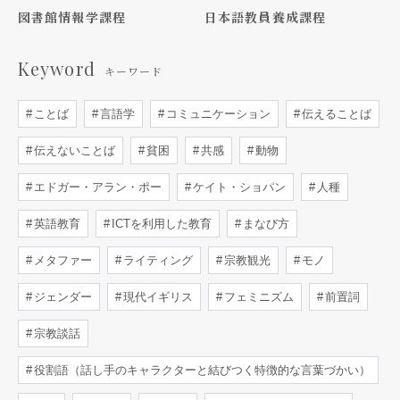
図書館情報学課程
日本語教員養成課程
Keyword
キーワード
ことば
言語学
コミュニケーション
伝えることば
伝えないことば
貧困
共感
動物
エドガー・アラン・ポー
ケイト・ショパン
人種
英語教育
ICTを利用した教育
まなび方
メタファー
ライティング
宗教観光
モノ
ジェンダー
現代イギリス
フェミニズム
前置詞
宗教談話
役割語（話し手のキャラクターと結びつく特徴的な言葉づかい）