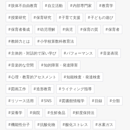
肢体不自由教育
自立活動
内部専門家
教育学
授業研究
保育研究
子育て支援
子どもの遊び
保育者養成
幼児理解
病児
保育の質
保育者
教師力とは
小学校算数科教育法
主体的・対話的で深い学び
パフォーマンス
音楽表現
音楽的な空間
知的障害・発達障害
心理・教育的アセスメント
知能検査・発達検査
図画工作
造形教育
ライティング指導
リソース活用
SNS
図書館情報学
目録
分類
栄養学
病院
生鮮食品
鮮度保持法
機能性分子
抗酸化物
酸化ストレス
水素ガス