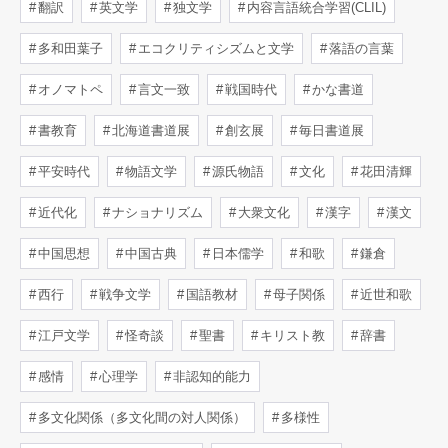
翻訳
英文学
独文学
内容言語統合学習(CLIL)
多和田葉子
エコクリティシズムと文学
落語の言葉
オノマトペ
言文一致
戦国時代
かな書道
書教育
北海道書道展
創玄展
毎日書道展
平安時代
物語文学
源氏物語
文化
花田清輝
近代化
ナショナリズム
大衆文化
漢字
漢文
中国思想
中国古典
日本儒学
和歌
鎌倉
西行
戦争文学
国語教材
母子関係
近世和歌
江戸文学
怪奇談
聖書
キリスト教
辞書
感情
心理学
非認知的能力
多文化関係（多文化間の対人関係）
多様性