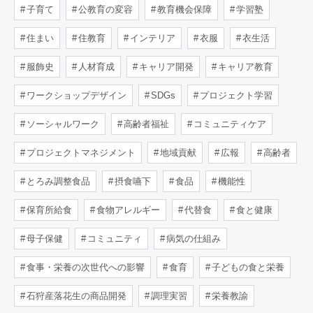
子育て
公教育の変容
教育機会保障
学習塾
住まい
住教育
インテリア
衣服
衣生活
服飾史
人材育成
キャリア開発
キャリア教育
ワークショップデザイン
SDGs
プロジェクト学習
ソーシャルワーク
高齢者福祉
コミュニティケア
プロジェクトマネジメント
地域貢献
広報
高齢者
とろみ調整食品
摂食嚥下
食品
機能性
保育所給食
食物アレルギー
代替食
食と健康
母子保健
コミュニティ
病気の仕組み
食事・栄養の次世代への影響
食育
子どもの食と栄養
石狩産落花生の商品開発
調理実習
栄養教諭