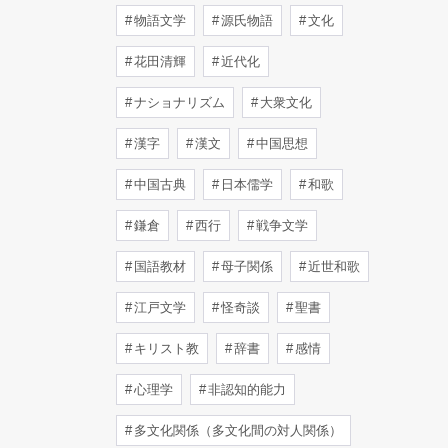
物語文学
源氏物語
文化
花田清輝
近代化
ナショナリズム
大衆文化
漢字
漢文
中国思想
中国古典
日本儒学
和歌
鎌倉
西行
戦争文学
国語教材
母子関係
近世和歌
江戸文学
怪奇談
聖書
キリスト教
辞書
感情
心理学
非認知的能力
多文化関係（多文化間の対人関係）