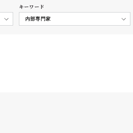
キーワード
内部専門家
につ
情報公開
学則
寄付
用し