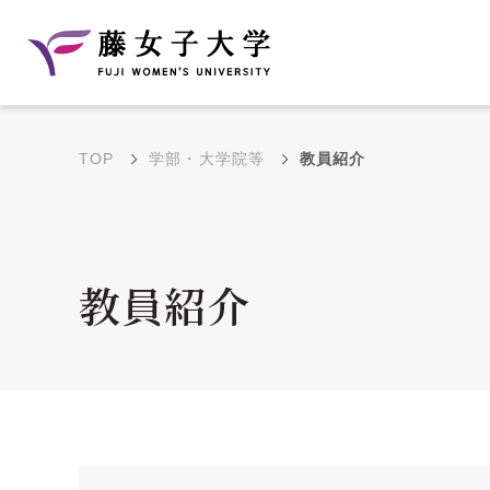
TOP
学部・大学院等
教員紹介
建学の理念と教育目
沿革
的
藤のルーツ
学部・学科の教育目的
教員紹介
大学院の教育目的
アクセス・キャンパ
年間イベントス
ス概要
ュール
花川キャンパス無料ス