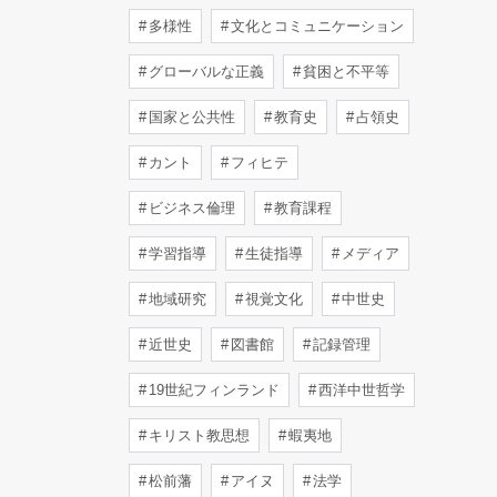
多様性
文化とコミュニケーション
グローバルな正義
貧困と不平等
国家と公共性
教育史
占領史
カント
フィヒテ
ビジネス倫理
教育課程
学習指導
生徒指導
メディア
地域研究
視覚文化
中世史
近世史
図書館
記録管理
19世紀フィンランド
西洋中世哲学
キリスト教思想
蝦夷地
松前藩
アイヌ
法学