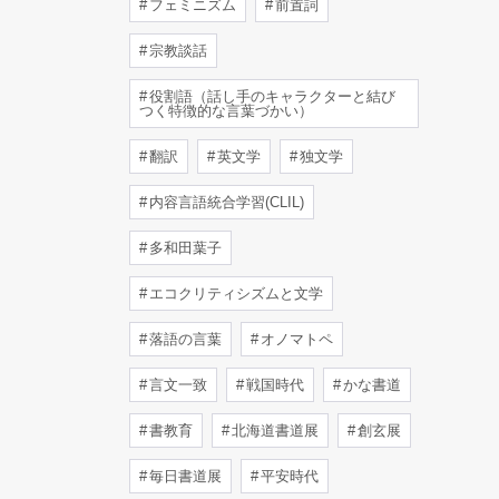
フェミニズム
前置詞
宗教談話
役割語（話し手のキャラクターと結び
つく特徴的な言葉づかい）
翻訳
英文学
独文学
内容言語統合学習(CLIL)
多和田葉子
エコクリティシズムと文学
落語の言葉
オノマトペ
言文一致
戦国時代
かな書道
書教育
北海道書道展
創玄展
毎日書道展
平安時代