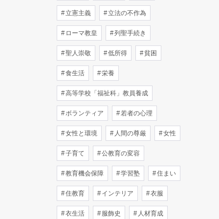
立憲主義
立法の不作為
ローマ教皇
列聖手続き
聖人崇敬
低所得
貧困
食生活
栄養
高等学校「福祉科」教員養成
ボランティア
若者の心理
女性と環境
人間の尊厳
女性
子育て
公教育の変容
教育機会保障
学習塾
住まい
住教育
インテリア
衣服
衣生活
服飾史
人材育成