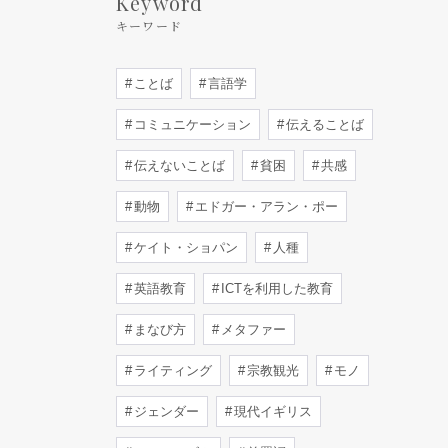
Keyword
キーワード
ことば
言語学
コミュニケーション
伝えることば
伝えないことば
貧困
共感
動物
エドガー・アラン・ポー
ケイト・ショパン
人種
英語教育
ICTを利用した教育
まなび方
メタファー
ライティング
宗教観光
モノ
ジェンダー
現代イギリス