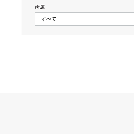
クールバス
所属
３Dパノラマビュー
すべて
広報活動
大学へのご支援
いて
プレスリリース
税制上の優遇措置
広告掲載
相続財産によるご
取材・撮影依頼
遺贈寄付について
メディア出演・掲載
ふるさと納税を活
刊行物
た支援制度
大学紹介動画
SNS
シンボルマーク・校章
自己点検・評価
教職員採用情報