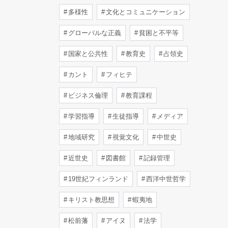
多様性
文化とコミュニケーション
グローバルな正義
貧困と不平等
国家と公共性
教育史
占領史
カント
フィヒテ
ビジネス倫理
教育課程
学習指導
生徒指導
メディア
地域研究
視覚文化
中世史
近世史
図書館
記録管理
19世紀フィンランド
西洋中世哲学
キリスト教思想
蝦夷地
松前藩
アイヌ
法学