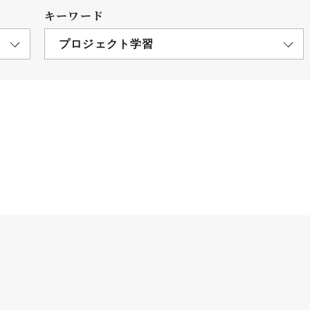
キーワード
プロジェクト学習
につ
情報公開
学則
寄付
用し