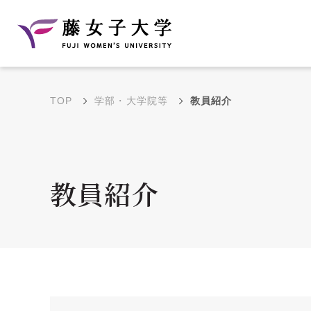
TOP
学部・大学院等
教員紹介
建学の理念と教育目
沿革
的
藤のルーツ
学部・学科の教育目的
教員紹介
大学院の教育目的
アクセス・キャンパ
年間イベントス
ス概要
ュール
花川キャンパス無料ス