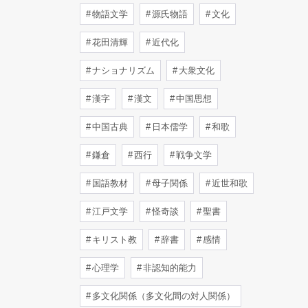
物語文学
源氏物語
文化
花田清輝
近代化
ナショナリズム
大衆文化
漢字
漢文
中国思想
中国古典
日本儒学
和歌
鎌倉
西行
戦争文学
国語教材
母子関係
近世和歌
江戸文学
怪奇談
聖書
キリスト教
辞書
感情
心理学
非認知的能力
多文化関係（多文化間の対人関係）