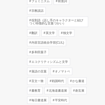
フェミニズム
前置詞
宗教談話
役割語（話し手のキャラクターと結び
つく特徴的な言葉づかい）
翻訳
英文学
独文学
内容言語統合学習(CLIL)
多和田葉子
エコクリティシズムと文学
落語の言葉
オノマトペ
言文一致
戦国時代
かな書道
書教育
北海道書道展
創玄展
毎日書道展
平安時代