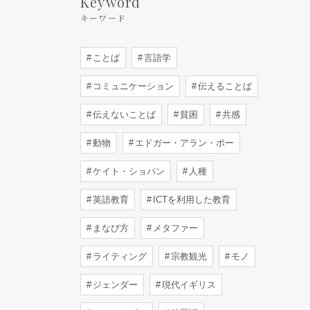
Keyword
キーワード
ことば
言語学
コミュニケーション
伝えることば
伝えないことば
貧困
共感
動物
エドガー・アラン・ポー
ケイト・ショパン
人種
英語教育
ICTを利用した教育
まなび方
メタファー
ライティング
宗教観光
モノ
ジェンダー
現代イギリス