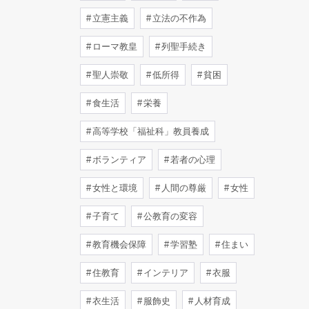
立憲主義
立法の不作為
ローマ教皇
列聖手続き
聖人崇敬
低所得
貧困
食生活
栄養
高等学校「福祉科」教員養成
ボランティア
若者の心理
女性と環境
人間の尊厳
女性
子育て
公教育の変容
教育機会保障
学習塾
住まい
住教育
インテリア
衣服
衣生活
服飾史
人材育成