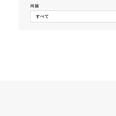
クールバス
所属
３Dパノラマビュー
すべて
広報活動
大学へのご支援
いて
プレスリリース
税制上の優遇措置
広告掲載
相続財産によるご
取材・撮影依頼
遺贈寄付について
メディア出演・掲載
ふるさと納税を活
刊行物
た支援制度
大学紹介動画
SNS
シンボルマーク・校章
自己点検・評価
教職員採用情報