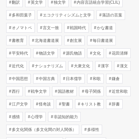
翻訳
英文学
独文学
内容言語統合学習(CLIL)
多和田葉子
エコクリティシズムと文学
落語の言葉
オノマトペ
言文一致
戦国時代
かな書道
書教育
北海道書道展
創玄展
毎日書道展
平安時代
物語文学
源氏物語
文化
花田清輝
近代化
ナショナリズム
大衆文化
漢字
漢文
中国思想
中国古典
日本儒学
和歌
鎌倉
西行
戦争文学
国語教材
母子関係
近世和歌
江戸文学
怪奇談
聖書
キリスト教
辞書
感情
心理学
非認知的能力
多文化関係（多文化間の対人関係）
多様性