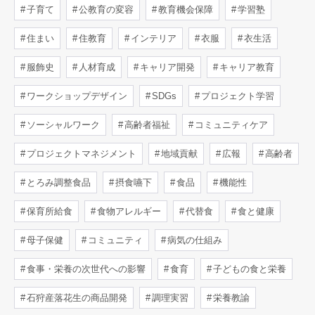
子育て
公教育の変容
教育機会保障
学習塾
住まい
住教育
インテリア
衣服
衣生活
服飾史
人材育成
キャリア開発
キャリア教育
ワークショップデザイン
SDGs
プロジェクト学習
ソーシャルワーク
高齢者福祉
コミュニティケア
プロジェクトマネジメント
地域貢献
広報
高齢者
とろみ調整食品
摂食嚥下
食品
機能性
保育所給食
食物アレルギー
代替食
食と健康
母子保健
コミュニティ
病気の仕組み
食事・栄養の次世代への影響
食育
子どもの食と栄養
石狩産落花生の商品開発
調理実習
栄養教諭