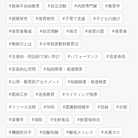
肢体不自由教育
自立活動
内部専門家
教育学
授業研究
保育研究
子育て支援
子どもの遊び
保育者養成
幼児理解
病児
保育の質
保育者
教師力とは
小学校算数科教育法
主体的・対話的で深い学び
パフォーマンス
音楽表現
音楽的な空間
知的障害・発達障害
心理・教育的アセスメント
知能検査・発達検査
図画工作
造形教育
ライティング指導
リソース活用
SNS
図書館情報学
目録
分類
栄養学
病院
生鮮食品
鮮度保持法
機能性分子
抗酸化物
酸化ストレス
水素ガス