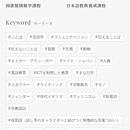
図書館情報学課程
日本語教員養成課程
Keyword
キーワード
ことば
言語学
コミュニケーション
伝えることば
伝えないことば
貧困
共感
動物
エドガー・アラン・ポー
ケイト・ショパン
人種
英語教育
ICTを利用した教育
まなび方
メタファー
ライティング
宗教観光
モノ
ジェンダー
現代イギリス
フェミニズム
前置詞
宗教談話
役割語（話し手のキャラクターと結びつく特徴的な言葉づかい）