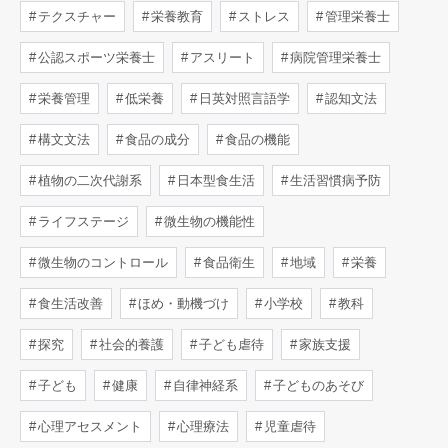
テクスチャー
栄養教育
ストレス
管理栄養士
公認スポーツ栄養士
アスリート
病院管理栄養士
栄養管理
低栄養
日英対照言語学
認知文法
構文文法
食品の成分
食品の機能
植物の二次代謝系
日本型食生活
生活習慣病予防
ライフステージ
微生物の機能性
微生物のコントロール
食品衛生
地域
栄養
食生活改善
ほめ・動機づけ
小学校
教科
探究
社会的養護
子ども虐待
家族支援
子ども
健康
自律神経系
子どものあそび
心理アセスメント
心理療法
児童虐待