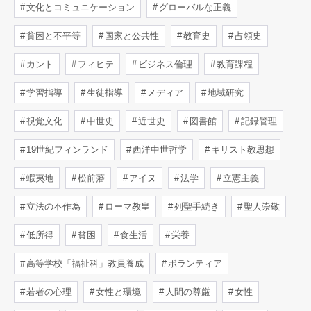
文化とコミュニケーション
グローバルな正義
貧困と不平等
国家と公共性
教育史
占領史
カント
フィヒテ
ビジネス倫理
教育課程
学習指導
生徒指導
メディア
地域研究
視覚文化
中世史
近世史
図書館
記録管理
19世紀フィンランド
西洋中世哲学
キリスト教思想
蝦夷地
松前藩
アイヌ
法学
立憲主義
立法の不作為
ローマ教皇
列聖手続き
聖人崇敬
低所得
貧困
食生活
栄養
高等学校「福祉科」教員養成
ボランティア
若者の心理
女性と環境
人間の尊厳
女性