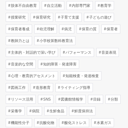
肢体不自由教育
自立活動
内部専門家
教育学
授業研究
保育研究
子育て支援
子どもの遊び
保育者養成
幼児理解
病児
保育の質
保育者
教師力とは
小学校算数科教育法
主体的・対話的で深い学び
パフォーマンス
音楽表現
音楽的な空間
知的障害・発達障害
心理・教育的アセスメント
知能検査・発達検査
図画工作
造形教育
ライティング指導
リソース活用
SNS
図書館情報学
目録
分類
栄養学
病院
生鮮食品
鮮度保持法
機能性分子
抗酸化物
酸化ストレス
水素ガス