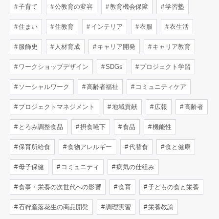
子育て
公教育の変容
教育機会保障
学習塾
住まい
住教育
インテリア
衣服
衣生活
服飾史
人材育成
キャリア開発
キャリア教育
ワークショップデザイン
SDGs
プロジェクト学習
ソーシャルワーク
高齢者福祉
コミュニティケア
プロジェクトマネジメント
地域貢献
広報
高齢者
とろみ調整食品
摂食嚥下
食品
機能性
保育所給食
食物アレルギー
代替食
食と健康
母子保健
コミュニティ
病気の仕組み
食事・栄養の次世代への影響
食育
子どもの食と栄養
石狩産落花生の商品開発
調理実習
栄養教諭