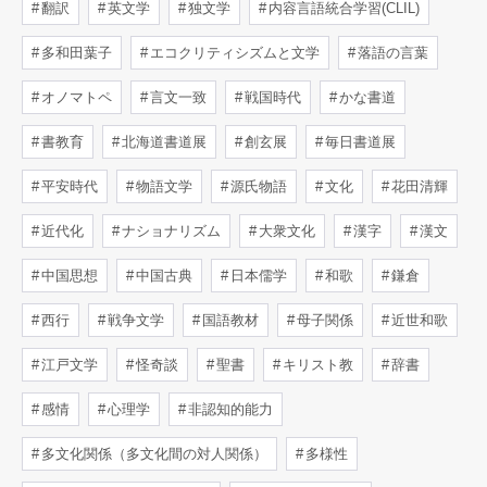
翻訳
英文学
独文学
内容言語統合学習(CLIL)
多和田葉子
エコクリティシズムと文学
落語の言葉
オノマトペ
言文一致
戦国時代
かな書道
書教育
北海道書道展
創玄展
毎日書道展
平安時代
物語文学
源氏物語
文化
花田清輝
近代化
ナショナリズム
大衆文化
漢字
漢文
中国思想
中国古典
日本儒学
和歌
鎌倉
西行
戦争文学
国語教材
母子関係
近世和歌
江戸文学
怪奇談
聖書
キリスト教
辞書
感情
心理学
非認知的能力
多文化関係（多文化間の対人関係）
多様性