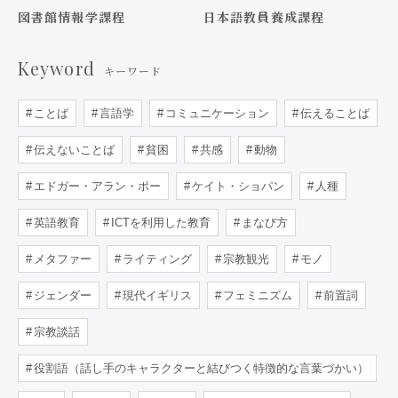
図書館情報学課程
日本語教員養成課程
Keyword
キーワード
ことば
言語学
コミュニケーション
伝えることば
伝えないことば
貧困
共感
動物
エドガー・アラン・ポー
ケイト・ショパン
人種
英語教育
ICTを利用した教育
まなび方
メタファー
ライティング
宗教観光
モノ
ジェンダー
現代イギリス
フェミニズム
前置詞
宗教談話
役割語（話し手のキャラクターと結びつく特徴的な言葉づかい）