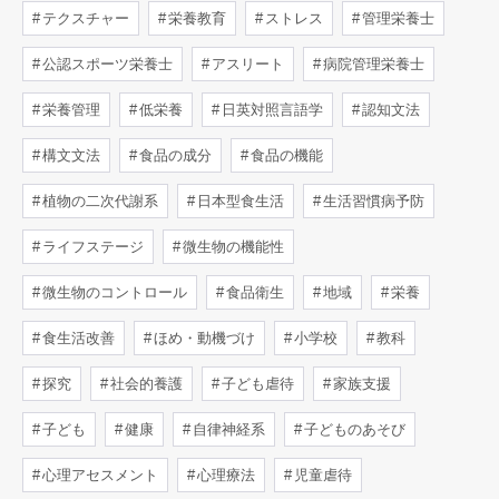
テクスチャー
栄養教育
ストレス
管理栄養士
公認スポーツ栄養士
アスリート
病院管理栄養士
栄養管理
低栄養
日英対照言語学
認知文法
構文文法
食品の成分
食品の機能
植物の二次代謝系
日本型食生活
生活習慣病予防
ライフステージ
微生物の機能性
微生物のコントロール
食品衛生
地域
栄養
食生活改善
ほめ・動機づけ
小学校
教科
探究
社会的養護
子ども虐待
家族支援
子ども
健康
自律神経系
子どものあそび
心理アセスメント
心理療法
児童虐待