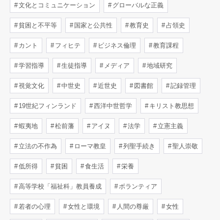
文化とコミュニケーション
グローバルな正義
貧困と不平等
国家と公共性
教育史
占領史
カント
フィヒテ
ビジネス倫理
教育課程
学習指導
生徒指導
メディア
地域研究
視覚文化
中世史
近世史
図書館
記録管理
19世紀フィンランド
西洋中世哲学
キリスト教思想
蝦夷地
松前藩
アイヌ
法学
立憲主義
立法の不作為
ローマ教皇
列聖手続き
聖人崇敬
低所得
貧困
食生活
栄養
高等学校「福祉科」教員養成
ボランティア
若者の心理
女性と環境
人間の尊厳
女性