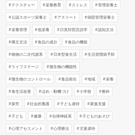
テクスチャー
栄養教育
ストレス
管理栄養士
公認スポーツ栄養士
アスリート
病院管理栄養士
栄養管理
低栄養
日英対照言語学
認知文法
構文文法
食品の成分
食品の機能
植物の二次代謝系
日本型食生活
生活習慣病予防
ライフステージ
微生物の機能性
微生物のコントロール
食品衛生
地域
栄養
食生活改善
ほめ・動機づけ
小学校
教科
探究
社会的養護
子ども虐待
家族支援
子ども
健康
自律神経系
子どものあそび
心理アセスメント
心理療法
児童虐待