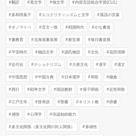
翻訳
英文学
独文学
内容言語統合学習(CLIL)
多和田葉子
エコクリティシズムと文学
落語の言葉
オノマトペ
言文一致
戦国時代
かな書道
書教育
北海道書道展
創玄展
毎日書道展
平安時代
物語文学
源氏物語
文化
花田清輝
近代化
ナショナリズム
大衆文化
漢字
漢文
中国思想
中国古典
日本儒学
和歌
鎌倉
西行
戦争文学
国語教材
母子関係
近世和歌
江戸文学
怪奇談
聖書
キリスト教
辞書
感情
心理学
非認知的能力
多文化関係（多文化間の対人関係）
多様性