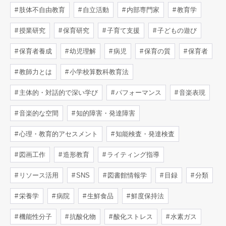
肢体不自由教育
自立活動
内部専門家
教育学
授業研究
保育研究
子育て支援
子どもの遊び
保育者養成
幼児理解
病児
保育の質
保育者
教師力とは
小学校算数科教育法
主体的・対話的で深い学び
パフォーマンス
音楽表現
音楽的な空間
知的障害・発達障害
心理・教育的アセスメント
知能検査・発達検査
図画工作
造形教育
ライティング指導
リソース活用
SNS
図書館情報学
目録
分類
栄養学
病院
生鮮食品
鮮度保持法
機能性分子
抗酸化物
酸化ストレス
水素ガス