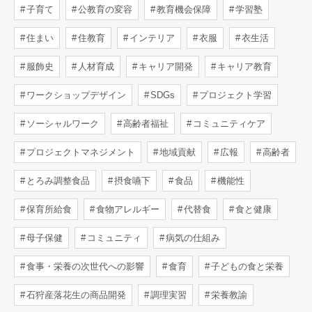
子育て
公教育の変容
教育機会保障
学習塾
住まい
住教育
インテリア
衣服
衣生活
服飾史
人材育成
キャリア開発
キャリア教育
ワークショップデザイン
SDGs
プロジェクト学習
ソーシャルワーク
高齢者福祉
コミュニティケア
プロジェクトマネジメント
地域貢献
広報
高齢者
とろみ調整食品
摂食嚥下
食品
機能性
保育所給食
食物アレルギー
代替食
食と健康
母子保健
コミュニティ
病気の仕組み
食事・栄養の次世代への影響
食育
子どもの食と栄養
石狩産落花生の商品開発
調理実習
栄養教諭