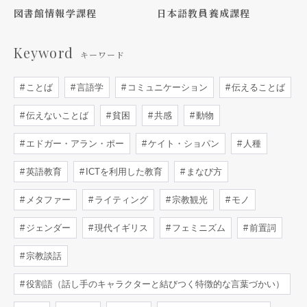
図書館情報学課程
日本語教員養成課程
Keyword
キーワード
ことば
言語学
コミュニケーション
伝えることば
伝えないことば
貧困
共感
動物
エドガー・アラン・ポー
ケイト・ショパン
人種
英語教育
ICTを利用した教育
まなび方
メタファー
ライティング
宗教観光
モノ
ジェンダー
現代イギリス
フェミニズム
前置詞
宗教談話
役割語（話し手のキャラクターと結びつく特徴的な言葉づかい）