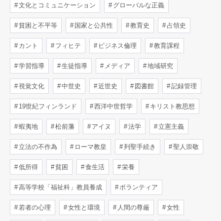
文化とコミュニケーション
グローバルな正義
貧困と不平等
国家と公共性
教育史
占領史
カント
フィヒテ
ビジネス倫理
教育課程
学習指導
生徒指導
メディア
地域研究
視覚文化
中世史
近世史
図書館
記録管理
19世紀フィンランド
西洋中世哲学
キリスト教思想
蝦夷地
松前藩
アイヌ
法学
立憲主義
立法の不作為
ローマ教皇
列聖手続き
聖人崇敬
低所得
貧困
食生活
栄養
高等学校「福祉科」教員養成
ボランティア
若者の心理
女性と環境
人間の尊厳
女性