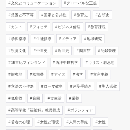
文化とコミュニケーション
グローバルな正義
貧困と不平等
国家と公共性
教育史
占領史
カント
フィヒテ
ビジネス倫理
教育課程
学習指導
生徒指導
メディア
地域研究
視覚文化
中世史
近世史
図書館
記録管理
19世紀フィンランド
西洋中世哲学
キリスト教思想
蝦夷地
松前藩
アイヌ
法学
立憲主義
立法の不作為
ローマ教皇
列聖手続き
聖人崇敬
低所得
貧困
食生活
栄養
高等学校「福祉科」教員養成
ボランティア
若者の心理
女性と環境
人間の尊厳
女性