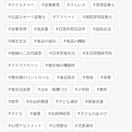
テクスチャー
栄養教育
ストレス
管理栄養士
公認スポーツ栄養士
アスリート
病院管理栄養士
栄養管理
低栄養
日英対照言語学
認知文法
構文文法
食品の成分
食品の機能
植物の二次代謝系
日本型食生活
生活習慣病予防
ライフステージ
微生物の機能性
微生物のコントロール
食品衛生
地域
栄養
食生活改善
ほめ・動機づけ
小学校
教科
探究
社会的養護
子ども虐待
家族支援
子ども
健康
自律神経系
子どものあそび
心理アセスメント
心理療法
児童虐待