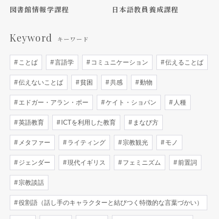
図書館情報学課程
日本語教員養成課程
Keyword
キーワード
ことば
言語学
コミュニケーション
伝えることば
伝えないことば
貧困
共感
動物
エドガー・アラン・ポー
ケイト・ショパン
人種
英語教育
ICTを利用した教育
まなび方
メタファー
ライティング
宗教観光
モノ
ジェンダー
現代イギリス
フェミニズム
前置詞
宗教談話
役割語（話し手のキャラクターと結びつく特徴的な言葉づかい）