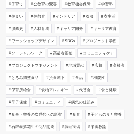
子育て
公教育の変容
教育機会保障
学習塾
住まい
住教育
インテリア
衣服
衣生活
服飾史
人材育成
キャリア開発
キャリア教育
ワークショップデザイン
SDGs
プロジェクト学習
ソーシャルワーク
高齢者福祉
コミュニティケア
プロジェクトマネジメント
地域貢献
広報
高齢者
とろみ調整食品
摂食嚥下
食品
機能性
保育所給食
食物アレルギー
代替食
食と健康
母子保健
コミュニティ
病気の仕組み
食事・栄養の次世代への影響
食育
子どもの食と栄養
石狩産落花生の商品開発
調理実習
栄養教諭