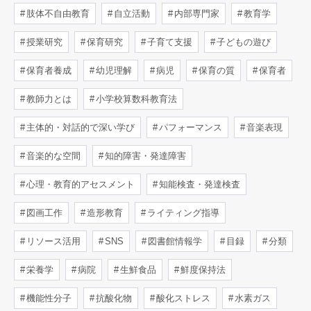
肢体不自由教育
自立活動
内部専門家
教育学
授業研究
保育研究
子育て支援
子どもの遊び
保育者養成
幼児理解
病児
保育の質
保育者
教師力とは
小学校算数科教育法
主体的・対話的で深い学び
パフォーマンス
音楽表現
音楽的な空間
知的障害・発達障害
心理・教育的アセスメント
知能検査・発達検査
図画工作
造形教育
ライティング指導
リソース活用
SNS
図書館情報学
目録
分類
栄養学
病院
生鮮食品
鮮度保持法
機能性分子
抗酸化物
酸化ストレス
水素ガス