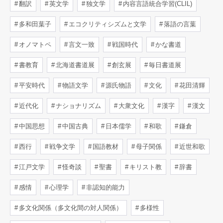
翻訳
英文学
独文学
内容言語統合学習(CLIL)
多和田葉子
エコクリティシズムと文学
落語の言葉
オノマトペ
言文一致
戦国時代
かな書道
書教育
北海道書道展
創玄展
毎日書道展
平安時代
物語文学
源氏物語
文化
花田清輝
近代化
ナショナリズム
大衆文化
漢字
漢文
中国思想
中国古典
日本儒学
和歌
鎌倉
西行
戦争文学
国語教材
母子関係
近世和歌
江戸文学
怪奇談
聖書
キリスト教
辞書
感情
心理学
非認知的能力
多文化関係（多文化間の対人関係）
多様性