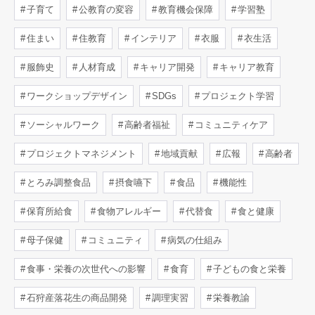
子育て
公教育の変容
教育機会保障
学習塾
住まい
住教育
インテリア
衣服
衣生活
服飾史
人材育成
キャリア開発
キャリア教育
ワークショップデザイン
SDGs
プロジェクト学習
ソーシャルワーク
高齢者福祉
コミュニティケア
プロジェクトマネジメント
地域貢献
広報
高齢者
とろみ調整食品
摂食嚥下
食品
機能性
保育所給食
食物アレルギー
代替食
食と健康
母子保健
コミュニティ
病気の仕組み
食事・栄養の次世代への影響
食育
子どもの食と栄養
石狩産落花生の商品開発
調理実習
栄養教諭