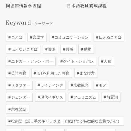
図書館情報学課程
日本語教員養成課程
Keyword
キーワード
ことば
言語学
コミュニケーション
伝えることば
伝えないことば
貧困
共感
動物
エドガー・アラン・ポー
ケイト・ショパン
人種
英語教育
ICTを利用した教育
まなび方
メタファー
ライティング
宗教観光
モノ
ジェンダー
現代イギリス
フェミニズム
前置詞
宗教談話
役割語（話し手のキャラクターと結びつく特徴的な言葉づかい）