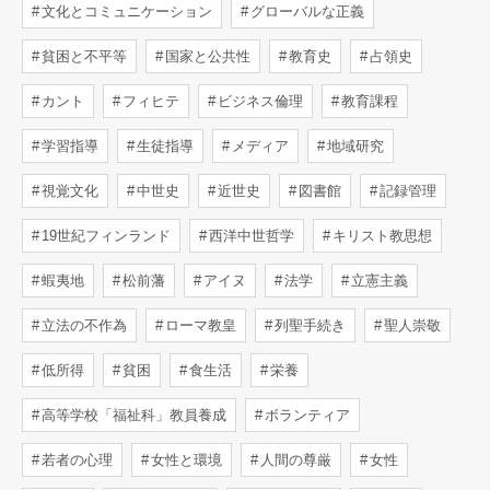
文化とコミュニケーション
グローバルな正義
貧困と不平等
国家と公共性
教育史
占領史
カント
フィヒテ
ビジネス倫理
教育課程
学習指導
生徒指導
メディア
地域研究
視覚文化
中世史
近世史
図書館
記録管理
19世紀フィンランド
西洋中世哲学
キリスト教思想
蝦夷地
松前藩
アイヌ
法学
立憲主義
立法の不作為
ローマ教皇
列聖手続き
聖人崇敬
低所得
貧困
食生活
栄養
高等学校「福祉科」教員養成
ボランティア
若者の心理
女性と環境
人間の尊厳
女性