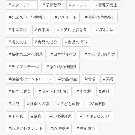
テクスチャー
栄養教育
ストレス
管理栄養士
公認スポーツ栄養士
アスリート
病院管理栄養士
栄養管理
低栄養
日英対照言語学
認知文法
構文文法
食品の成分
食品の機能
植物の二次代謝系
日本型食生活
生活習慣病予防
ライフステージ
微生物の機能性
微生物のコントロール
食品衛生
地域
栄養
食生活改善
ほめ・動機づけ
小学校
教科
探究
社会的養護
子ども虐待
家族支援
子ども
健康
自律神経系
子どものあそび
心理アセスメント
心理療法
児童虐待