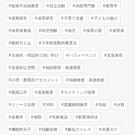
肢体不自由教育
自立活動
内部専門家
教育学
授業研究
保育研究
子育て支援
子どもの遊び
保育者養成
幼児理解
病児
保育の質
保育者
教師力とは
小学校算数科教育法
主体的・対話的で深い学び
パフォーマンス
音楽表現
音楽的な空間
知的障害・発達障害
心理・教育的アセスメント
知能検査・発達検査
図画工作
造形教育
ライティング指導
リソース活用
SNS
図書館情報学
目録
分類
栄養学
病院
生鮮食品
鮮度保持法
機能性分子
抗酸化物
酸化ストレス
水素ガス