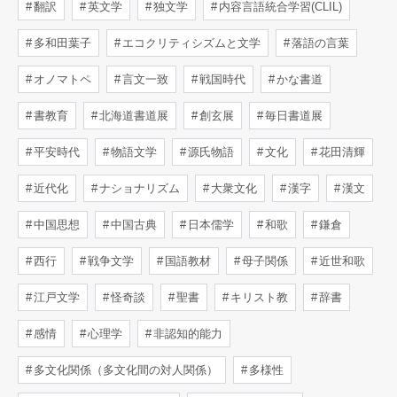
翻訳
英文学
独文学
内容言語統合学習(CLIL)
多和田葉子
エコクリティシズムと文学
落語の言葉
オノマトペ
言文一致
戦国時代
かな書道
書教育
北海道書道展
創玄展
毎日書道展
平安時代
物語文学
源氏物語
文化
花田清輝
近代化
ナショナリズム
大衆文化
漢字
漢文
中国思想
中国古典
日本儒学
和歌
鎌倉
西行
戦争文学
国語教材
母子関係
近世和歌
江戸文学
怪奇談
聖書
キリスト教
辞書
感情
心理学
非認知的能力
多文化関係（多文化間の対人関係）
多様性