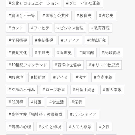
文化とコミュニケーション
グローバルな正義
貧困と不平等
国家と公共性
教育史
占領史
カント
フィヒテ
ビジネス倫理
教育課程
学習指導
生徒指導
メディア
地域研究
視覚文化
中世史
近世史
図書館
記録管理
19世紀フィンランド
西洋中世哲学
キリスト教思想
蝦夷地
松前藩
アイヌ
法学
立憲主義
立法の不作為
ローマ教皇
列聖手続き
聖人崇敬
低所得
貧困
食生活
栄養
高等学校「福祉科」教員養成
ボランティア
若者の心理
女性と環境
人間の尊厳
女性