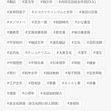
翻訳
英文学
独文学
内容言語統合学習(CLIL)
多和田葉子
エコクリティシズムと文学
落語の言葉
オノマトペ
言文一致
戦国時代
かな書道
書教育
北海道書道展
創玄展
毎日書道展
平安時代
物語文学
源氏物語
文化
花田清輝
近代化
ナショナリズム
大衆文化
漢字
漢文
中国思想
中国古典
日本儒学
和歌
鎌倉
西行
戦争文学
国語教材
母子関係
近世和歌
江戸文学
怪奇談
聖書
キリスト教
辞書
感情
心理学
非認知的能力
多文化関係（多文化間の対人関係）
多様性