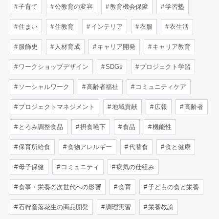
子育て
公教育の変容
教育機会保障
学習塾
住まい
住教育
インテリア
衣服
衣生活
服飾史
人材育成
キャリア開発
キャリア教育
ワークショップデザイン
SDGs
プロジェクト学習
ソーシャルワーク
高齢者福祉
コミュニティケア
プロジェクトマネジメント
地域貢献
広報
高齢者
とろみ調整食品
摂食嚥下
食品
機能性
保育所給食
食物アレルギー
代替食
食と健康
母子保健
コミュニティ
病気の仕組み
食事・栄養の次世代への影響
食育
子どもの食と栄養
石狩産落花生の商品開発
調理実習
栄養教諭