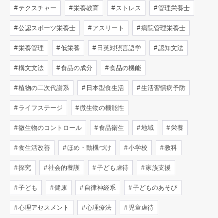
テクスチャー
栄養教育
ストレス
管理栄養士
公認スポーツ栄養士
アスリート
病院管理栄養士
栄養管理
低栄養
日英対照言語学
認知文法
構文文法
食品の成分
食品の機能
植物の二次代謝系
日本型食生活
生活習慣病予防
ライフステージ
微生物の機能性
微生物のコントロール
食品衛生
地域
栄養
食生活改善
ほめ・動機づけ
小学校
教科
探究
社会的養護
子ども虐待
家族支援
子ども
健康
自律神経系
子どものあそび
心理アセスメント
心理療法
児童虐待