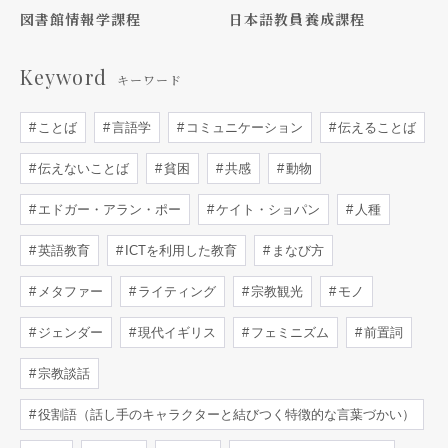
図書館情報学課程
日本語教員養成課程
Keyword
キーワード
ことば
言語学
コミュニケーション
伝えることば
伝えないことば
貧困
共感
動物
エドガー・アラン・ポー
ケイト・ショパン
人種
英語教育
ICTを利用した教育
まなび方
メタファー
ライティング
宗教観光
モノ
ジェンダー
現代イギリス
フェミニズム
前置詞
宗教談話
役割語（話し手のキャラクターと結びつく特徴的な言葉づかい）