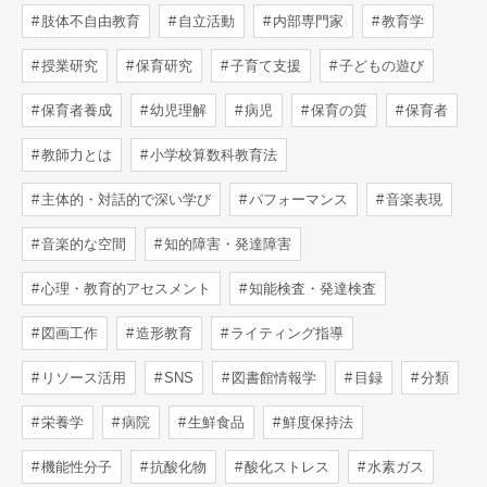
肢体不自由教育
自立活動
内部専門家
教育学
授業研究
保育研究
子育て支援
子どもの遊び
保育者養成
幼児理解
病児
保育の質
保育者
教師力とは
小学校算数科教育法
主体的・対話的で深い学び
パフォーマンス
音楽表現
音楽的な空間
知的障害・発達障害
心理・教育的アセスメント
知能検査・発達検査
図画工作
造形教育
ライティング指導
リソース活用
SNS
図書館情報学
目録
分類
栄養学
病院
生鮮食品
鮮度保持法
機能性分子
抗酸化物
酸化ストレス
水素ガス