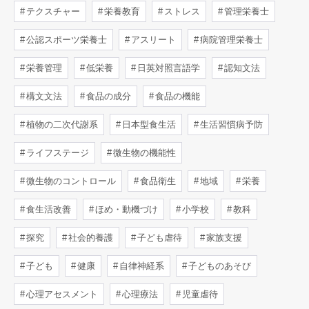
テクスチャー
栄養教育
ストレス
管理栄養士
公認スポーツ栄養士
アスリート
病院管理栄養士
栄養管理
低栄養
日英対照言語学
認知文法
構文文法
食品の成分
食品の機能
植物の二次代謝系
日本型食生活
生活習慣病予防
ライフステージ
微生物の機能性
微生物のコントロール
食品衛生
地域
栄養
食生活改善
ほめ・動機づけ
小学校
教科
探究
社会的養護
子ども虐待
家族支援
子ども
健康
自律神経系
子どものあそび
心理アセスメント
心理療法
児童虐待