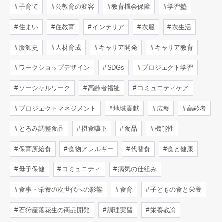
子育て
公教育の変容
教育機会保障
学習塾
住まい
住教育
インテリア
衣服
衣生活
服飾史
人材育成
キャリア開発
キャリア教育
ワークショップデザイン
SDGs
プロジェクト学習
ソーシャルワーク
高齢者福祉
コミュニティケア
プロジェクトマネジメント
地域貢献
広報
高齢者
とろみ調整食品
摂食嚥下
食品
機能性
保育所給食
食物アレルギー
代替食
食と健康
母子保健
コミュニティ
病気の仕組み
食事・栄養の次世代への影響
食育
子どもの食と栄養
石狩産落花生の商品開発
調理実習
栄養教諭