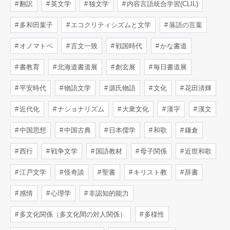
翻訳
英文学
独文学
内容言語統合学習(CLIL)
多和田葉子
エコクリティシズムと文学
落語の言葉
オノマトペ
言文一致
戦国時代
かな書道
書教育
北海道書道展
創玄展
毎日書道展
平安時代
物語文学
源氏物語
文化
花田清輝
近代化
ナショナリズム
大衆文化
漢字
漢文
中国思想
中国古典
日本儒学
和歌
鎌倉
西行
戦争文学
国語教材
母子関係
近世和歌
江戸文学
怪奇談
聖書
キリスト教
辞書
感情
心理学
非認知的能力
多文化関係（多文化間の対人関係）
多様性