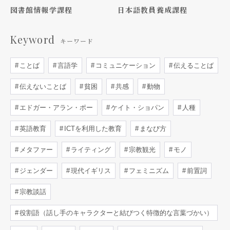
図書館情報学課程
日本語教員養成課程
Keyword
キーワード
ことば
言語学
コミュニケーション
伝えることば
伝えないことば
貧困
共感
動物
エドガー・アラン・ポー
ケイト・ショパン
人種
英語教育
ICTを利用した教育
まなび方
メタファー
ライティング
宗教観光
モノ
ジェンダー
現代イギリス
フェミニズム
前置詞
宗教談話
役割語（話し手のキャラクターと結びつく特徴的な言葉づかい）