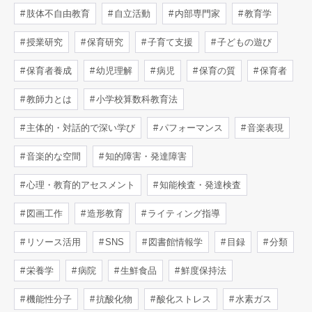
肢体不自由教育
自立活動
内部専門家
教育学
授業研究
保育研究
子育て支援
子どもの遊び
保育者養成
幼児理解
病児
保育の質
保育者
教師力とは
小学校算数科教育法
主体的・対話的で深い学び
パフォーマンス
音楽表現
音楽的な空間
知的障害・発達障害
心理・教育的アセスメント
知能検査・発達検査
図画工作
造形教育
ライティング指導
リソース活用
SNS
図書館情報学
目録
分類
栄養学
病院
生鮮食品
鮮度保持法
機能性分子
抗酸化物
酸化ストレス
水素ガス