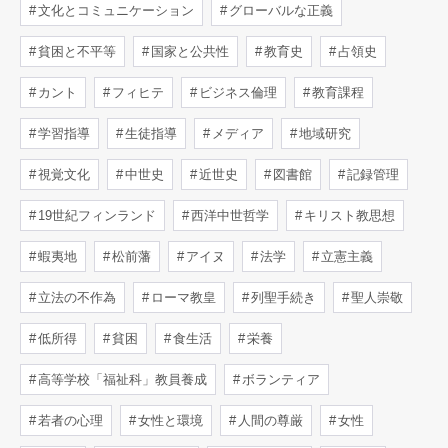
文化とコミュニケーション
グローバルな正義
貧困と不平等
国家と公共性
教育史
占領史
カント
フィヒテ
ビジネス倫理
教育課程
学習指導
生徒指導
メディア
地域研究
視覚文化
中世史
近世史
図書館
記録管理
19世紀フィンランド
西洋中世哲学
キリスト教思想
蝦夷地
松前藩
アイヌ
法学
立憲主義
立法の不作為
ローマ教皇
列聖手続き
聖人崇敬
低所得
貧困
食生活
栄養
高等学校「福祉科」教員養成
ボランティア
若者の心理
女性と環境
人間の尊厳
女性