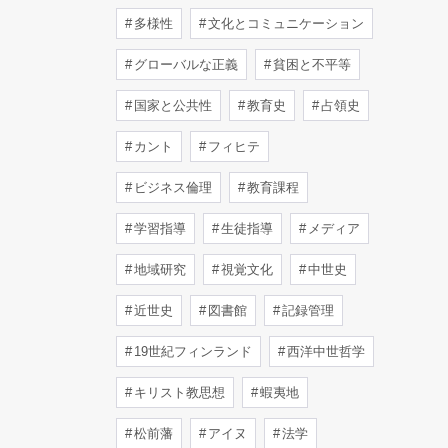
多様性
文化とコミュニケーション
グローバルな正義
貧困と不平等
国家と公共性
教育史
占領史
カント
フィヒテ
ビジネス倫理
教育課程
学習指導
生徒指導
メディア
地域研究
視覚文化
中世史
近世史
図書館
記録管理
19世紀フィンランド
西洋中世哲学
キリスト教思想
蝦夷地
松前藩
アイヌ
法学