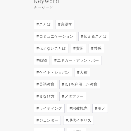
Keyword
キーワード
ことば
言語学
コミュニケーション
伝えることば
伝えないことば
貧困
共感
動物
エドガー・アラン・ポー
ケイト・ショパン
人種
英語教育
ICTを利用した教育
まなび方
メタファー
ライティング
宗教観光
モノ
ジェンダー
現代イギリス