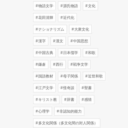
物語文学
源氏物語
文化
花田清輝
近代化
ナショナリズム
大衆文化
漢字
漢文
中国思想
中国古典
日本儒学
和歌
鎌倉
西行
戦争文学
国語教材
母子関係
近世和歌
江戸文学
怪奇談
聖書
キリスト教
辞書
感情
心理学
非認知的能力
多文化関係（多文化間の対人関係）