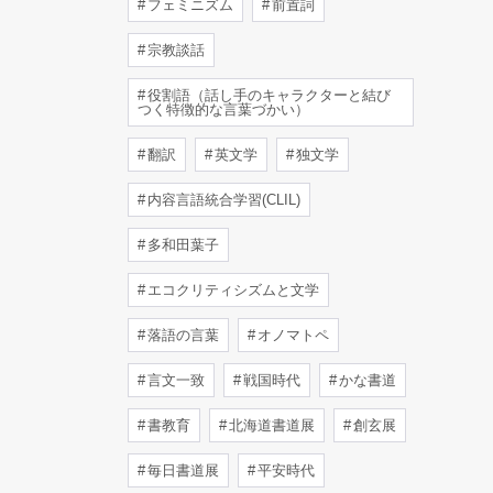
フェミニズム
前置詞
宗教談話
役割語（話し手のキャラクターと結び
つく特徴的な言葉づかい）
翻訳
英文学
独文学
内容言語統合学習(CLIL)
多和田葉子
エコクリティシズムと文学
落語の言葉
オノマトペ
言文一致
戦国時代
かな書道
書教育
北海道書道展
創玄展
毎日書道展
平安時代