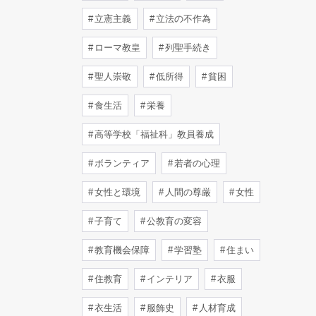
立憲主義
立法の不作為
ローマ教皇
列聖手続き
聖人崇敬
低所得
貧困
食生活
栄養
高等学校「福祉科」教員養成
ボランティア
若者の心理
女性と環境
人間の尊厳
女性
子育て
公教育の変容
教育機会保障
学習塾
住まい
住教育
インテリア
衣服
衣生活
服飾史
人材育成