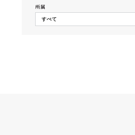
クールバス
所属
３Dパノラマビュー
すべて
広報活動
大学へのご支援
いて
プレスリリース
税制上の優遇措置
広告掲載
相続財産によるご
取材・撮影依頼
遺贈寄付について
メディア出演・掲載
ふるさと納税を活
刊行物
た支援制度
大学紹介動画
SNS
シンボルマーク・校章
自己点検・評価
教職員採用情報