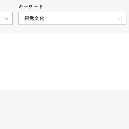
キーワード
視覚文化
につ
情報公開
学則
寄付
用し