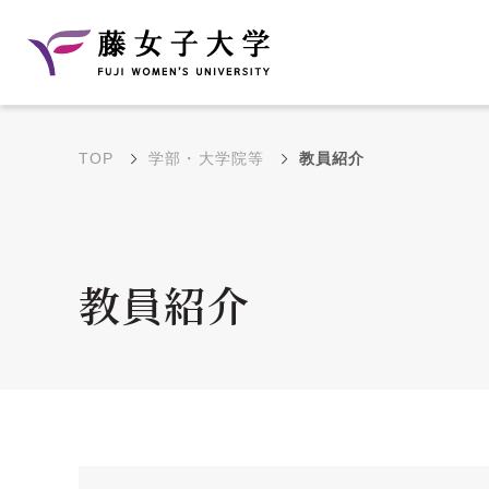
TOP
学部・大学院等
教員紹介
建学の理念と教育目
沿革
的
藤のルーツ
学部・学科の教育目的
教員紹介
大学院の教育目的
アクセス・キャンパ
年間イベントス
ス概要
ュール
花川キャンパス無料ス