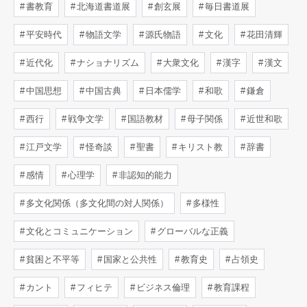
書教育
北海道書道展
創玄展
毎日書道展
平安時代
物語文学
源氏物語
文化
花田清輝
近代化
ナショナリズム
大衆文化
漢字
漢文
中国思想
中国古典
日本儒学
和歌
鎌倉
西行
戦争文学
国語教材
母子関係
近世和歌
江戸文学
怪奇談
聖書
キリスト教
辞書
感情
心理学
非認知的能力
多文化関係（多文化間の対人関係）
多様性
文化とコミュニケーション
グローバルな正義
貧困と不平等
国家と公共性
教育史
占領史
カント
フィヒテ
ビジネス倫理
教育課程