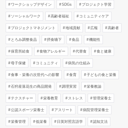
ワークショップデザイン
SDGs
プロジェクト学習
ソーシャルワーク
高齢者福祉
コミュニティケア
プロジェクトマネジメント
地域貢献
広報
高齢者
とろみ調整食品
摂食嚥下
食品
機能性
保育所給食
食物アレルギー
代替食
食と健康
母子保健
コミュニティ
病気の仕組み
食事・栄養の次世代への影響
食育
子どもの食と栄養
石狩産落花生の商品開発
調理実習
栄養教諭
テクスチャー
栄養教育
ストレス
管理栄養士
公認スポーツ栄養士
アスリート
病院管理栄養士
栄養管理
低栄養
日英対照言語学
認知文法