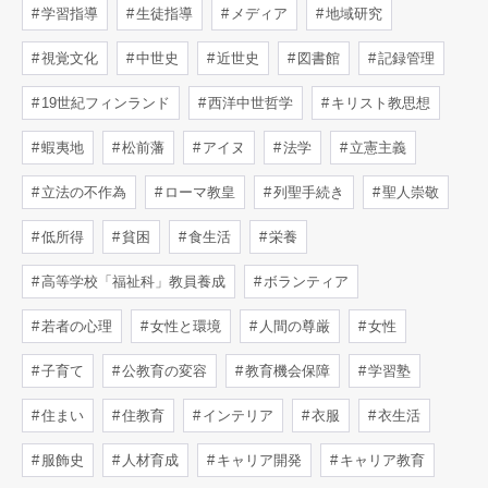
学習指導
生徒指導
メディア
地域研究
視覚文化
中世史
近世史
図書館
記録管理
19世紀フィンランド
西洋中世哲学
キリスト教思想
蝦夷地
松前藩
アイヌ
法学
立憲主義
立法の不作為
ローマ教皇
列聖手続き
聖人崇敬
低所得
貧困
食生活
栄養
高等学校「福祉科」教員養成
ボランティア
若者の心理
女性と環境
人間の尊厳
女性
子育て
公教育の変容
教育機会保障
学習塾
住まい
住教育
インテリア
衣服
衣生活
服飾史
人材育成
キャリア開発
キャリア教育