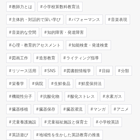
教師力とは
小学校算数科教育法
主体的・対話的で深い学び
パフォーマンス
音楽表現
音楽的な空間
知的障害・発達障害
心理・教育的アセスメント
知能検査・発達検査
図画工作
造形教育
ライティング指導
リソース活用
SNS
図書館情報学
目録
分類
栄養学
病院
生鮮食品
鮮度保持法
機能性分子
抗酸化物
酸化ストレス
水素ガス
臓器移植
臓器保存
臓器灌流
マンガ
アニメ
児童養護施設
児童福祉施設と保育士
小学校英語
英語遊び
地域性を生かした英語教育の推進