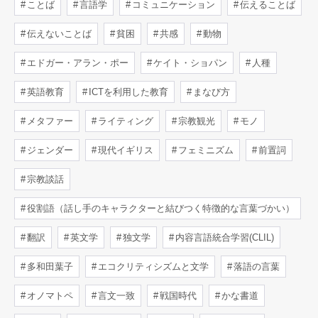
ことば
言語学
コミュニケーション
伝えることば
伝えないことば
貧困
共感
動物
エドガー・アラン・ポー
ケイト・ショパン
人種
英語教育
ICTを利用した教育
まなび方
メタファー
ライティング
宗教観光
モノ
ジェンダー
現代イギリス
フェミニズム
前置詞
宗教談話
役割語（話し手のキャラクターと結びつく特徴的な言葉づかい）
翻訳
英文学
独文学
内容言語統合学習(CLIL)
多和田葉子
エコクリティシズムと文学
落語の言葉
オノマトペ
言文一致
戦国時代
かな書道