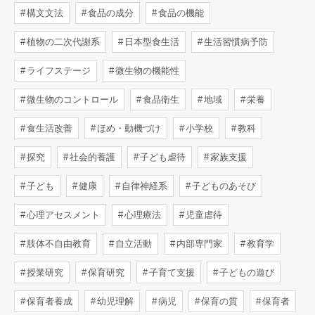
構文文法
食品の成分
食品の機能
植物の二次代謝系
日本型食生活
生活習慣病予防
ライフステージ
微生物の機能性
微生物のコントロール
食品衛生
地域
栄養
食生活改善
ほめ・動機づけ
小学校
教科
探究
社会的養護
子ども虐待
家族支援
子ども
健康
自律神経系
子どものあそび
心理アセスメント
心理療法
児童虐待
肢体不自由教育
自立活動
内部専門家
教育学
授業研究
保育研究
子育て支援
子どもの遊び
保育者養成
幼児理解
病児
保育の質
保育者