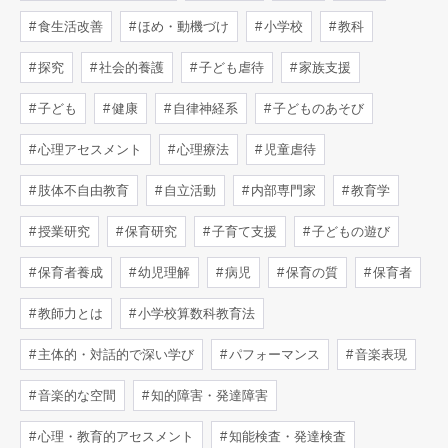
食生活改善
ほめ・動機づけ
小学校
教科
探究
社会的養護
子ども虐待
家族支援
子ども
健康
自律神経系
子どものあそび
心理アセスメント
心理療法
児童虐待
肢体不自由教育
自立活動
内部専門家
教育学
授業研究
保育研究
子育て支援
子どもの遊び
保育者養成
幼児理解
病児
保育の質
保育者
教師力とは
小学校算数科教育法
主体的・対話的で深い学び
パフォーマンス
音楽表現
音楽的な空間
知的障害・発達障害
心理・教育的アセスメント
知能検査・発達検査