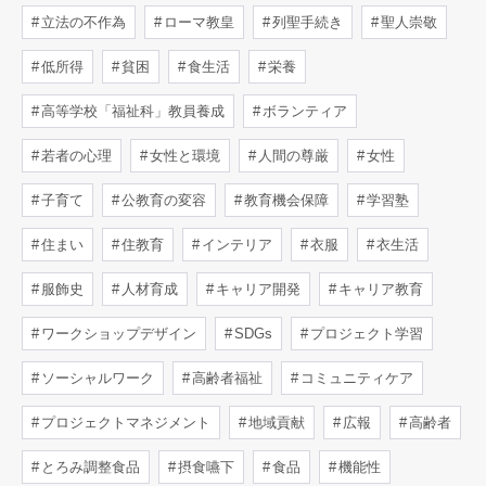
立法の不作為
ローマ教皇
列聖手続き
聖人崇敬
低所得
貧困
食生活
栄養
高等学校「福祉科」教員養成
ボランティア
若者の心理
女性と環境
人間の尊厳
女性
子育て
公教育の変容
教育機会保障
学習塾
住まい
住教育
インテリア
衣服
衣生活
服飾史
人材育成
キャリア開発
キャリア教育
ワークショップデザイン
SDGs
プロジェクト学習
ソーシャルワーク
高齢者福祉
コミュニティケア
プロジェクトマネジメント
地域貢献
広報
高齢者
とろみ調整食品
摂食嚥下
食品
機能性