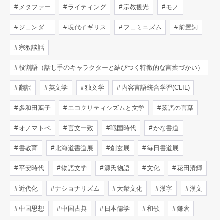
メタファー
ライティング
宗教観光
モノ
ジェンダー
現代イギリス
フェミニズム
前置詞
宗教談話
役割語（話し手のキャラクターと結びつく特徴的な言葉づかい）
翻訳
英文学
独文学
内容言語統合学習(CLIL)
多和田葉子
エコクリティシズムと文学
落語の言葉
オノマトペ
言文一致
戦国時代
かな書道
書教育
北海道書道展
創玄展
毎日書道展
平安時代
物語文学
源氏物語
文化
花田清輝
近代化
ナショナリズム
大衆文化
漢字
漢文
中国思想
中国古典
日本儒学
和歌
鎌倉