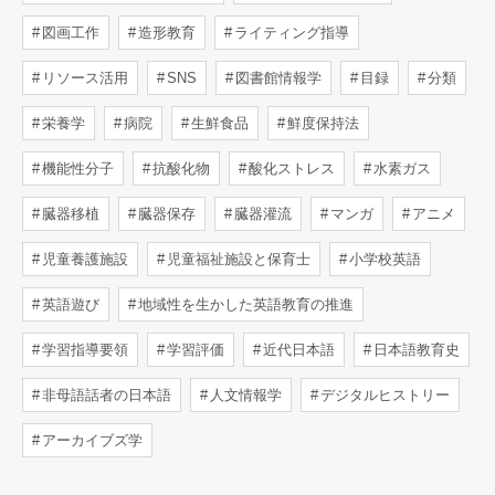
図画工作
造形教育
ライティング指導
リソース活用
SNS
図書館情報学
目録
分類
栄養学
病院
生鮮食品
鮮度保持法
機能性分子
抗酸化物
酸化ストレス
水素ガス
臓器移植
臓器保存
臓器灌流
マンガ
アニメ
児童養護施設
児童福祉施設と保育士
小学校英語
英語遊び
地域性を生かした英語教育の推進
学習指導要領
学習評価
近代日本語
日本語教育史
非母語話者の日本語
人文情報学
デジタルヒストリー
アーカイブズ学