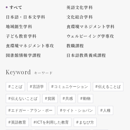
すべて
英語文化学科
日本語・日本文学科
文化総合学科
地域創生学科
食環境マネジメント学科
子ども教育学科
ウェルビーイング学専攻
食環境マネジメント専攻
教職課程
図書館情報学課程
日本語教員養成課程
Keyword
キーワード
ことば
言語学
コミュニケーション
伝えることば
伝えないことば
貧困
共感
動物
エドガー・アラン・ポー
ケイト・ショパン
人種
英語教育
ICTを利用した教育
まなび方