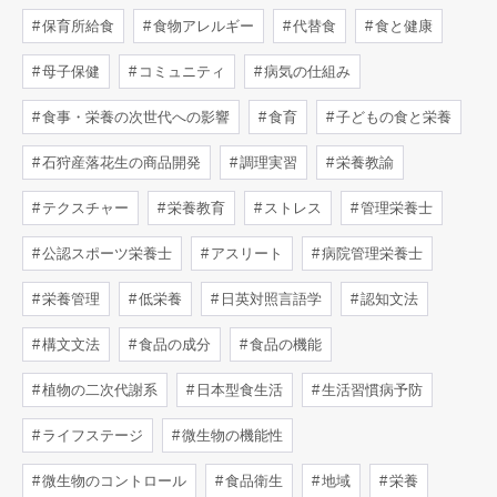
保育所給食
食物アレルギー
代替食
食と健康
母子保健
コミュニティ
病気の仕組み
食事・栄養の次世代への影響
食育
子どもの食と栄養
石狩産落花生の商品開発
調理実習
栄養教諭
テクスチャー
栄養教育
ストレス
管理栄養士
公認スポーツ栄養士
アスリート
病院管理栄養士
栄養管理
低栄養
日英対照言語学
認知文法
構文文法
食品の成分
食品の機能
植物の二次代謝系
日本型食生活
生活習慣病予防
ライフステージ
微生物の機能性
微生物のコントロール
食品衛生
地域
栄養