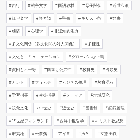
西行
戦争文学
国語教材
母子関係
近世和歌
江戸文学
怪奇談
聖書
キリスト教
辞書
感情
心理学
非認知的能力
多文化関係（多文化間の対人関係）
多様性
文化とコミュニケーション
グローバルな正義
貧困と不平等
国家と公共性
教育史
占領史
カント
フィヒテ
ビジネス倫理
教育課程
学習指導
生徒指導
メディア
地域研究
視覚文化
中世史
近世史
図書館
記録管理
19世紀フィンランド
西洋中世哲学
キリスト教思想
蝦夷地
松前藩
アイヌ
法学
立憲主義