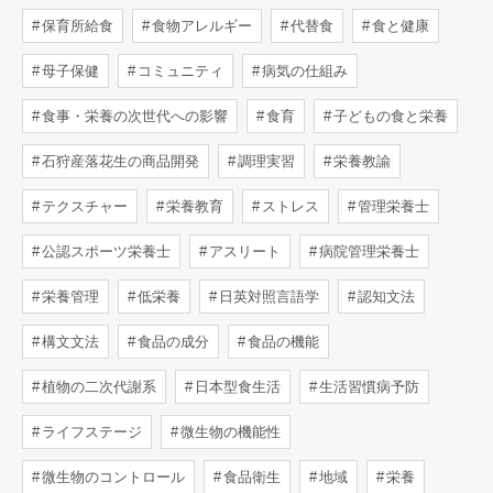
保育所給食
食物アレルギー
代替食
食と健康
母子保健
コミュニティ
病気の仕組み
食事・栄養の次世代への影響
食育
子どもの食と栄養
石狩産落花生の商品開発
調理実習
栄養教諭
テクスチャー
栄養教育
ストレス
管理栄養士
公認スポーツ栄養士
アスリート
病院管理栄養士
栄養管理
低栄養
日英対照言語学
認知文法
構文文法
食品の成分
食品の機能
植物の二次代謝系
日本型食生活
生活習慣病予防
ライフステージ
微生物の機能性
微生物のコントロール
食品衛生
地域
栄養