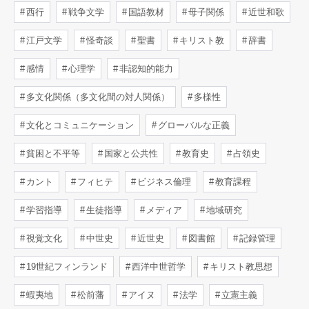
西行
戦争文学
国語教材
母子関係
近世和歌
江戸文学
怪奇談
聖書
キリスト教
辞書
感情
心理学
非認知的能力
多文化関係（多文化間の対人関係）
多様性
文化とコミュニケーション
グローバルな正義
貧困と不平等
国家と公共性
教育史
占領史
カント
フィヒテ
ビジネス倫理
教育課程
学習指導
生徒指導
メディア
地域研究
視覚文化
中世史
近世史
図書館
記録管理
19世紀フィンランド
西洋中世哲学
キリスト教思想
蝦夷地
松前藩
アイヌ
法学
立憲主義