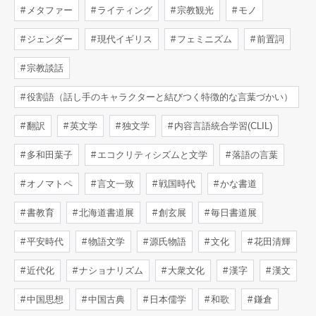
メタファー
ライティング
宗教観光
モノ
ジェンダー
現代イギリス
フェミニズム
前置詞
宗教談話
役割語（話し手のキャラクターと結びつく特徴的な言葉づかい）
翻訳
英文学
独文学
内容言語統合学習(CLIL)
多和田葉子
エコクリティシズムと文学
落語の言葉
オノマトペ
言文一致
戦国時代
かな書道
書教育
北海道書道展
創玄展
毎日書道展
平安時代
物語文学
源氏物語
文化
花田清輝
近代化
ナショナリズム
大衆文化
漢字
漢文
中国思想
中国古典
日本儒学
和歌
鎌倉