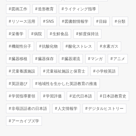
図画工作
造形教育
ライティング指導
リソース活用
SNS
図書館情報学
目録
分類
栄養学
病院
生鮮食品
鮮度保持法
機能性分子
抗酸化物
酸化ストレス
水素ガス
臓器移植
臓器保存
臓器灌流
マンガ
アニメ
児童養護施設
児童福祉施設と保育士
小学校英語
英語遊び
地域性を生かした英語教育の推進
学習指導要領
学習評価
近代日本語
日本語教育史
非母語話者の日本語
人文情報学
デジタルヒストリー
アーカイブズ学