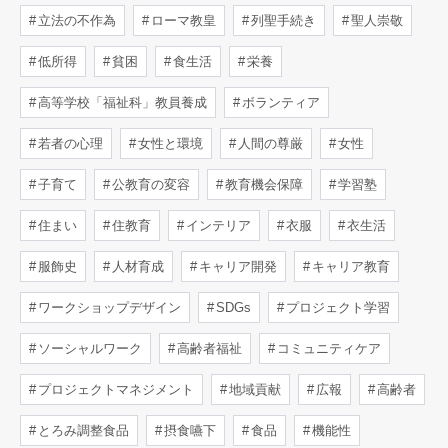
立法の不作為
ローマ教皇
列聖手続き
聖人崇敬
低所得
貧困
食生活
栄養
高等学校「福祉科」教員養成
ボランティア
若者の心理
女性と環境
人間の尊厳
女性
子育て
公教育の変容
教育機会保障
学習塾
住まい
住教育
インテリア
衣服
衣生活
服飾史
人材育成
キャリア開発
キャリア教育
ワークショップデザイン
SDGs
プロジェクト学習
ソーシャルワーク
高齢者福祉
コミュニティケア
プロジェクトマネジメント
地域貢献
広報
高齢者
とろみ調整食品
摂食嚥下
食品
機能性