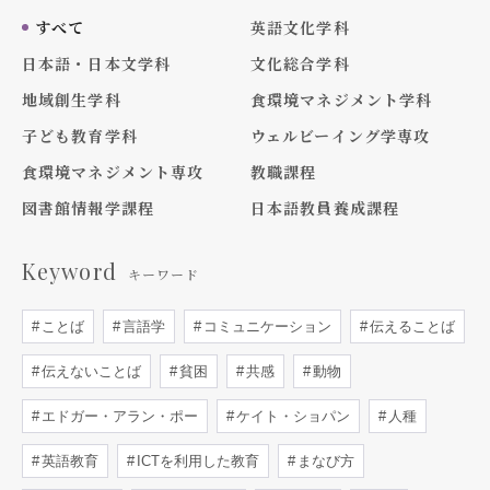
すべて
英語文化学科
日本語・日本文学科
文化総合学科
地域創生学科
食環境マネジメント学科
子ども教育学科
ウェルビーイング学専攻
食環境マネジメント専攻
教職課程
図書館情報学課程
日本語教員養成課程
Keyword
キーワード
ことば
言語学
コミュニケーション
伝えることば
伝えないことば
貧困
共感
動物
エドガー・アラン・ポー
ケイト・ショパン
人種
英語教育
ICTを利用した教育
まなび方