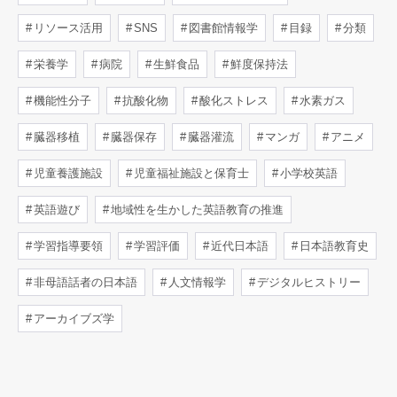
リソース活用
SNS
図書館情報学
目録
分類
栄養学
病院
生鮮食品
鮮度保持法
機能性分子
抗酸化物
酸化ストレス
水素ガス
臓器移植
臓器保存
臓器灌流
マンガ
アニメ
児童養護施設
児童福祉施設と保育士
小学校英語
英語遊び
地域性を生かした英語教育の推進
学習指導要領
学習評価
近代日本語
日本語教育史
非母語話者の日本語
人文情報学
デジタルヒストリー
アーカイブズ学