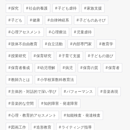
探究
社会的養護
子ども虐待
家族支援
子ども
健康
自律神経系
子どものあそび
心理アセスメント
心理療法
児童虐待
肢体不自由教育
自立活動
内部専門家
教育学
授業研究
保育研究
子育て支援
子どもの遊び
保育者養成
幼児理解
病児
保育の質
保育者
教師力とは
小学校算数科教育法
主体的・対話的で深い学び
パフォーマンス
音楽表現
音楽的な空間
知的障害・発達障害
心理・教育的アセスメント
知能検査・発達検査
図画工作
造形教育
ライティング指導