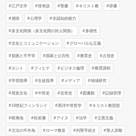
江戸文学
怪奇談
聖書
キリスト教
辞書
感情
心理学
非認知的能力
多文化関係（多文化間の対人関係）
多様性
文化とコミュニケーション
グローバルな正義
貧困と不平等
国家と公共性
教育史
占領史
カント
フィヒテ
ビジネス倫理
教育課程
学習指導
生徒指導
メディア
地域研究
視覚文化
中世史
近世史
図書館
記録管理
19世紀フィンランド
西洋中世哲学
キリスト教思想
蝦夷地
松前藩
アイヌ
法学
立憲主義
立法の不作為
ローマ教皇
列聖手続き
聖人崇敬