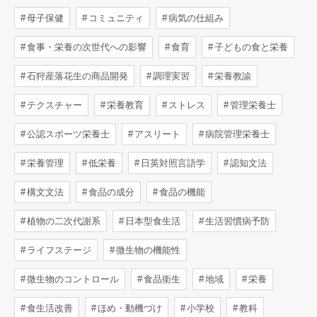
母子保健
コミュニティ
病気の仕組み
食事・栄養の次世代への影響
食育
子どもの食と栄養
石狩産落花生の商品開発
調理実習
栄養教諭
テクスチャー
栄養教育
ストレス
管理栄養士
公認スポーツ栄養士
アスリート
病院管理栄養士
栄養管理
低栄養
日英対照言語学
認知文法
構文文法
食品の成分
食品の機能
植物の二次代謝系
日本型食生活
生活習慣病予防
ライフステージ
微生物の機能性
微生物のコントロール
食品衛生
地域
栄養
食生活改善
ほめ・動機づけ
小学校
教科