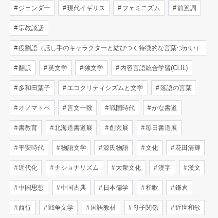
ジェンダー
現代イギリス
フェミニズム
前置詞
宗教談話
役割語（話し手のキャラクターと結びつく特徴的な言葉づかい）
翻訳
英文学
独文学
内容言語統合学習(CLIL)
多和田葉子
エコクリティシズムと文学
落語の言葉
オノマトペ
言文一致
戦国時代
かな書道
書教育
北海道書道展
創玄展
毎日書道展
平安時代
物語文学
源氏物語
文化
花田清輝
近代化
ナショナリズム
大衆文化
漢字
漢文
中国思想
中国古典
日本儒学
和歌
鎌倉
西行
戦争文学
国語教材
母子関係
近世和歌