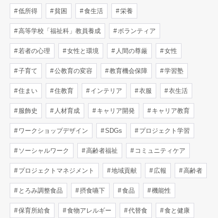
低所得
貧困
食生活
栄養
高等学校「福祉科」教員養成
ボランティア
若者の心理
女性と環境
人間の尊厳
女性
子育て
公教育の変容
教育機会保障
学習塾
住まい
住教育
インテリア
衣服
衣生活
服飾史
人材育成
キャリア開発
キャリア教育
ワークショップデザイン
SDGs
プロジェクト学習
ソーシャルワーク
高齢者福祉
コミュニティケア
プロジェクトマネジメント
地域貢献
広報
高齢者
とろみ調整食品
摂食嚥下
食品
機能性
保育所給食
食物アレルギー
代替食
食と健康