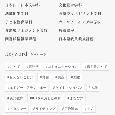
日本語・日本文学科
文化総合学科
地域創生学科
食環境マネジメント学科
子ども教育学科
ウェルビーイング学専攻
食環境マネジメント専攻
教職課程
図書館情報学課程
日本語教員養成課程
Keyword
キーワード
ことば
言語学
コミュニケーション
伝えることば
伝えないことば
貧困
共感
動物
エドガー・アラン・ポー
ケイト・ショパン
人種
英語教育
ICTを利用した教育
まなび方
メタファー
ライティング
宗教観光
モノ