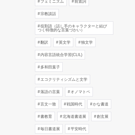
フェミニズム
前置詞
宗教談話
役割語（話し手のキャラクターと結び
つく特徴的な言葉づかい）
翻訳
英文学
独文学
内容言語統合学習(CLIL)
多和田葉子
エコクリティシズムと文学
落語の言葉
オノマトペ
言文一致
戦国時代
かな書道
書教育
北海道書道展
創玄展
毎日書道展
平安時代