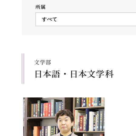
クールバス
所属
３Dパノラマビュー
すべて
広報活動
大学へのご支援
いて
プレスリリース
税制上の優遇措置
広告掲載
文学部
相続財産によるご
取材・撮影依頼
日本語・日本文学科
遺贈寄付について
メディア出演・掲載
ふるさと納税を活
刊行物
た支援制度
大学紹介動画
SNS
シンボルマーク・校章
自己点検・評価
教職員採用情報