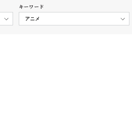
キーワード
アニメ
につ
情報公開
学則
寄付
用し