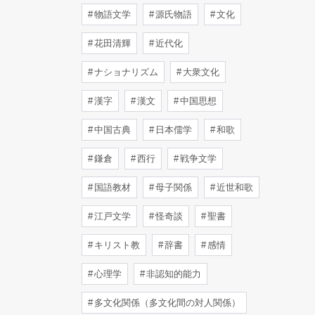
物語文学
源氏物語
文化
花田清輝
近代化
ナショナリズム
大衆文化
漢字
漢文
中国思想
中国古典
日本儒学
和歌
鎌倉
西行
戦争文学
国語教材
母子関係
近世和歌
江戸文学
怪奇談
聖書
キリスト教
辞書
感情
心理学
非認知的能力
多文化関係（多文化間の対人関係）