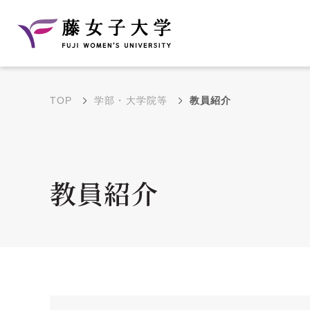
TOP
学部・大学院等
教員紹介
建学の理念と教育目
沿革
的
藤のルーツ
学部・学科の教育目的
教員紹介
大学院の教育目的
アクセス・キャンパ
年間イベントス
ス概要
ュール
花川キャンパス無料ス