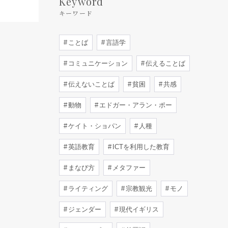
Keyword
キーワード
ことば
言語学
コミュニケーション
伝えることば
伝えないことば
貧困
共感
動物
エドガー・アラン・ポー
ケイト・ショパン
人種
英語教育
ICTを利用した教育
まなび方
メタファー
ライティング
宗教観光
モノ
ジェンダー
現代イギリス