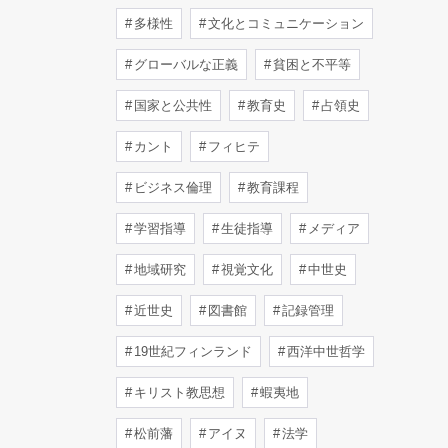
多様性
文化とコミュニケーション
グローバルな正義
貧困と不平等
国家と公共性
教育史
占領史
カント
フィヒテ
ビジネス倫理
教育課程
学習指導
生徒指導
メディア
地域研究
視覚文化
中世史
近世史
図書館
記録管理
19世紀フィンランド
西洋中世哲学
キリスト教思想
蝦夷地
松前藩
アイヌ
法学