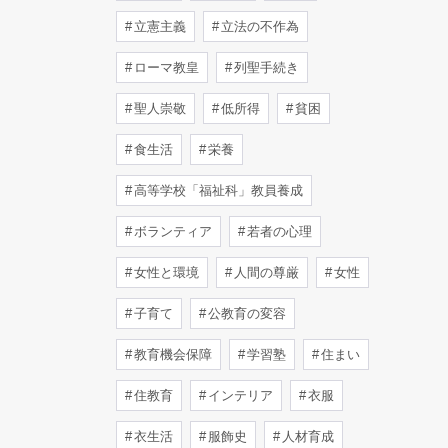
立憲主義
立法の不作為
ローマ教皇
列聖手続き
聖人崇敬
低所得
貧困
食生活
栄養
高等学校「福祉科」教員養成
ボランティア
若者の心理
女性と環境
人間の尊厳
女性
子育て
公教育の変容
教育機会保障
学習塾
住まい
住教育
インテリア
衣服
衣生活
服飾史
人材育成