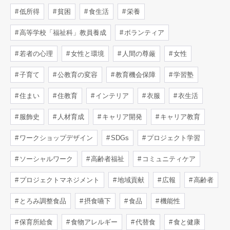
低所得
貧困
食生活
栄養
高等学校「福祉科」教員養成
ボランティア
若者の心理
女性と環境
人間の尊厳
女性
子育て
公教育の変容
教育機会保障
学習塾
住まい
住教育
インテリア
衣服
衣生活
服飾史
人材育成
キャリア開発
キャリア教育
ワークショップデザイン
SDGs
プロジェクト学習
ソーシャルワーク
高齢者福祉
コミュニティケア
プロジェクトマネジメント
地域貢献
広報
高齢者
とろみ調整食品
摂食嚥下
食品
機能性
保育所給食
食物アレルギー
代替食
食と健康