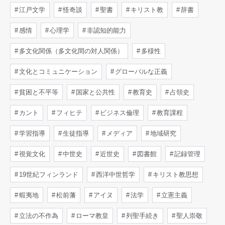
江戸文学
怪奇談
聖書
キリスト教
辞書
感情
心理学
非認知的能力
多文化関係（多文化間の対人関係）
多様性
文化とコミュニケーション
グローバルな正義
貧困と不平等
国家と公共性
教育史
占領史
カント
フィヒテ
ビジネス倫理
教育課程
学習指導
生徒指導
メディア
地域研究
視覚文化
中世史
近世史
図書館
記録管理
19世紀フィンランド
西洋中世哲学
キリスト教思想
蝦夷地
松前藩
アイヌ
法学
立憲主義
立法の不作為
ローマ教皇
列聖手続き
聖人崇敬