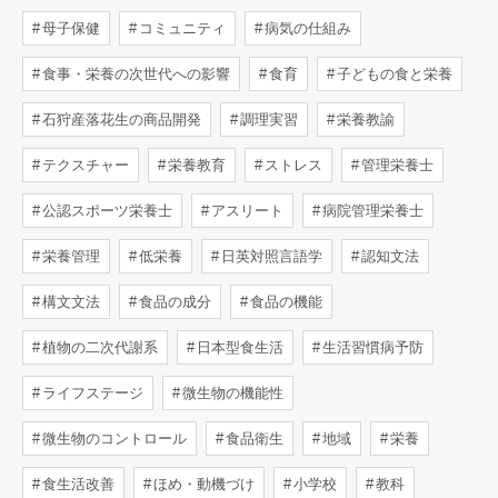
母子保健
コミュニティ
病気の仕組み
食事・栄養の次世代への影響
食育
子どもの食と栄養
石狩産落花生の商品開発
調理実習
栄養教諭
テクスチャー
栄養教育
ストレス
管理栄養士
公認スポーツ栄養士
アスリート
病院管理栄養士
栄養管理
低栄養
日英対照言語学
認知文法
構文文法
食品の成分
食品の機能
植物の二次代謝系
日本型食生活
生活習慣病予防
ライフステージ
微生物の機能性
微生物のコントロール
食品衛生
地域
栄養
食生活改善
ほめ・動機づけ
小学校
教科