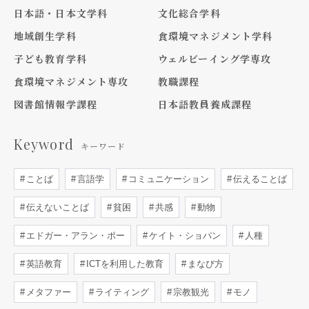
日本語・日本文学科
文化総合学科
地域創生学科
食環境マネジメント学科
子ども教育学科
ウェルビーイング学専攻
食環境マネジメント専攻
教職課程
図書館情報学課程
日本語教員養成課程
Keyword
キーワード
ことば
言語学
コミュニケーション
伝えることば
伝えないことば
貧困
共感
動物
エドガー・アラン・ポー
ケイト・ショパン
人種
英語教育
ICTを利用した教育
まなび方
メタファー
ライティング
宗教観光
モノ