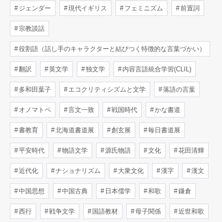
ジェンダー
現代イギリス
フェミニズム
前置詞
宗教談話
役割語（話し手のキャラクターと結びつく特徴的な言葉づかい）
翻訳
英文学
独文学
内容言語統合学習(CLIL)
多和田葉子
エコクリティシズムと文学
落語の言葉
オノマトペ
言文一致
戦国時代
かな書道
書教育
北海道書道展
創玄展
毎日書道展
平安時代
物語文学
源氏物語
文化
花田清輝
近代化
ナショナリズム
大衆文化
漢字
漢文
中国思想
中国古典
日本儒学
和歌
鎌倉
西行
戦争文学
国語教材
母子関係
近世和歌