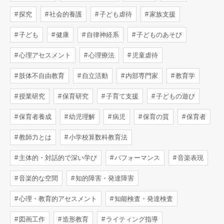
探究
社会的養護
子ども虐待
家族支援
子ども
健康
自律神経系
子どものあそび
心理アセスメント
心理療法
児童虐待
肢体不自由教育
自立活動
内部専門家
教育学
授業研究
保育研究
子育て支援
子どもの遊び
保育者養成
幼児理解
病児
保育の質
保育者
教師力とは
小学校算数科教育法
主体的・対話的で深い学び
パフォーマンス
音楽表現
音楽的な空間
知的障害・発達障害
心理・教育的アセスメント
知能検査・発達検査
図画工作
造形教育
ライティング指導