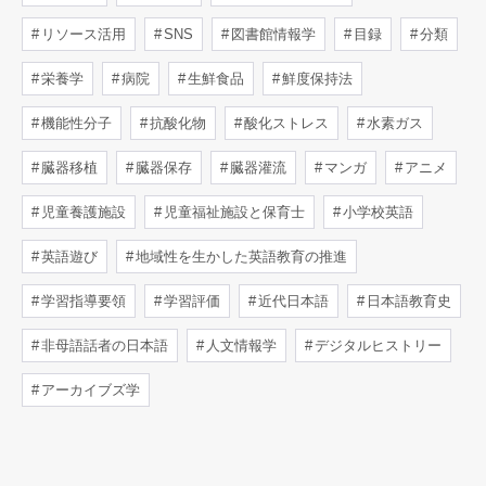
リソース活用
SNS
図書館情報学
目録
分類
栄養学
病院
生鮮食品
鮮度保持法
機能性分子
抗酸化物
酸化ストレス
水素ガス
臓器移植
臓器保存
臓器灌流
マンガ
アニメ
児童養護施設
児童福祉施設と保育士
小学校英語
英語遊び
地域性を生かした英語教育の推進
学習指導要領
学習評価
近代日本語
日本語教育史
非母語話者の日本語
人文情報学
デジタルヒストリー
アーカイブズ学