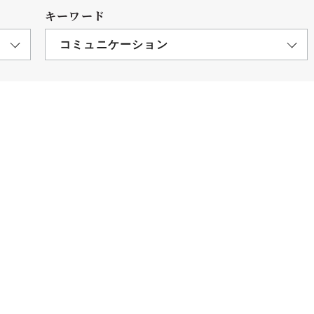
キーワード
コミュニケーション
につ
情報公開
学則
寄付
用し