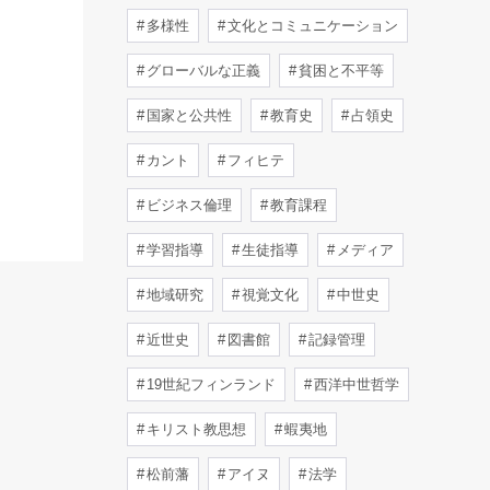
多様性
文化とコミュニケーション
グローバルな正義
貧困と不平等
国家と公共性
教育史
占領史
カント
フィヒテ
ビジネス倫理
教育課程
学習指導
生徒指導
メディア
地域研究
視覚文化
中世史
近世史
図書館
記録管理
19世紀フィンランド
西洋中世哲学
キリスト教思想
蝦夷地
松前藩
アイヌ
法学