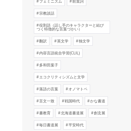
フェミニズム
前置詞
宗教談話
役割語（話し手のキャラクターと結び
つく特徴的な言葉づかい）
翻訳
英文学
独文学
内容言語統合学習(CLIL)
多和田葉子
エコクリティシズムと文学
落語の言葉
オノマトペ
言文一致
戦国時代
かな書道
書教育
北海道書道展
創玄展
毎日書道展
平安時代