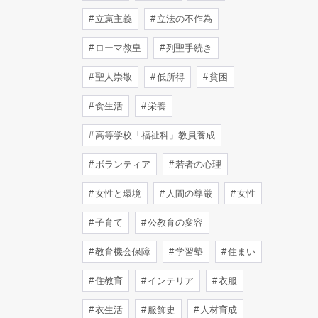
立憲主義
立法の不作為
ローマ教皇
列聖手続き
聖人崇敬
低所得
貧困
食生活
栄養
高等学校「福祉科」教員養成
ボランティア
若者の心理
女性と環境
人間の尊厳
女性
子育て
公教育の変容
教育機会保障
学習塾
住まい
住教育
インテリア
衣服
衣生活
服飾史
人材育成