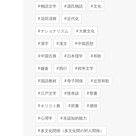
物語文学
源氏物語
文化
花田清輝
近代化
ナショナリズム
大衆文化
漢字
漢文
中国思想
中国古典
日本儒学
和歌
鎌倉
西行
戦争文学
国語教材
母子関係
近世和歌
江戸文学
怪奇談
聖書
キリスト教
辞書
感情
心理学
非認知的能力
多文化関係（多文化間の対人関係）