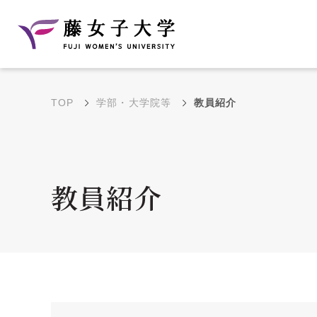
TOP
学部・大学院等
教員紹介
建学の理念と教育目
沿革
的
藤のルーツ
学部・学科の教育目的
教員紹介
大学院の教育目的
アクセス・キャンパ
年間イベントス
ス概要
ュール
花川キャンパス無料ス