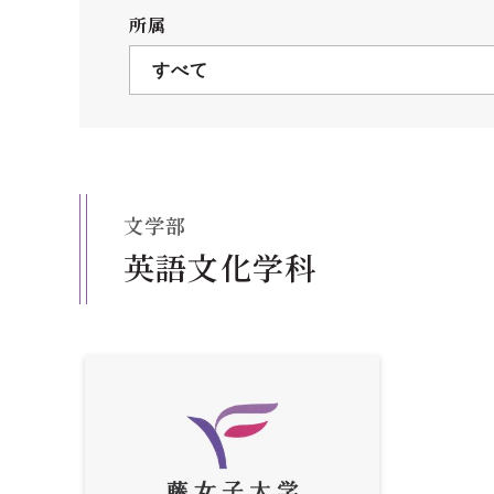
クールバス
所属
３Dパノラマビュー
すべて
広報活動
大学へのご支援
いて
プレスリリース
税制上の優遇措置
広告掲載
文学部
相続財産によるご
取材・撮影依頼
英語文化学科
遺贈寄付について
メディア出演・掲載
ふるさと納税を活
刊行物
た支援制度
大学紹介動画
SNS
シンボルマーク・校章
自己点検・評価
教職員採用情報