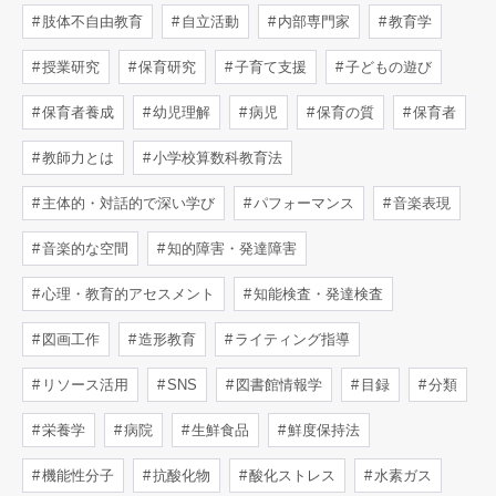
肢体不自由教育
自立活動
内部専門家
教育学
授業研究
保育研究
子育て支援
子どもの遊び
保育者養成
幼児理解
病児
保育の質
保育者
教師力とは
小学校算数科教育法
主体的・対話的で深い学び
パフォーマンス
音楽表現
音楽的な空間
知的障害・発達障害
心理・教育的アセスメント
知能検査・発達検査
図画工作
造形教育
ライティング指導
リソース活用
SNS
図書館情報学
目録
分類
栄養学
病院
生鮮食品
鮮度保持法
機能性分子
抗酸化物
酸化ストレス
水素ガス