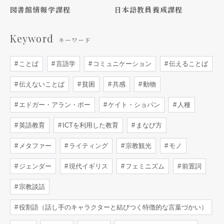
図書館情報学課程
日本語教員養成課程
Keyword
キーワード
ことば
言語学
コミュニケーション
伝えることば
伝えないことば
貧困
共感
動物
エドガー・アラン・ポー
ケイト・ショパン
人種
英語教育
ICTを利用した教育
まなび方
メタファー
ライティング
宗教観光
モノ
ジェンダー
現代イギリス
フェミニズム
前置詞
宗教談話
役割語（話し手のキャラクターと結びつく特徴的な言葉づかい）