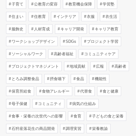
子育て
公教育の変容
教育機会保障
学習塾
住まい
住教育
インテリア
衣服
衣生活
服飾史
人材育成
キャリア開発
キャリア教育
ワークショップデザイン
SDGs
プロジェクト学習
ソーシャルワーク
高齢者福祉
コミュニティケア
プロジェクトマネジメント
地域貢献
広報
高齢者
とろみ調整食品
摂食嚥下
食品
機能性
保育所給食
食物アレルギー
代替食
食と健康
母子保健
コミュニティ
病気の仕組み
食事・栄養の次世代への影響
食育
子どもの食と栄養
石狩産落花生の商品開発
調理実習
栄養教諭