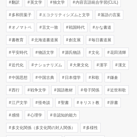
翻訳
英文学
独文学
内容言語統合学習(CLIL)
多和田葉子
エコクリティシズムと文学
落語の言葉
オノマトペ
言文一致
戦国時代
かな書道
書教育
北海道書道展
創玄展
毎日書道展
平安時代
物語文学
源氏物語
文化
花田清輝
近代化
ナショナリズム
大衆文化
漢字
漢文
中国思想
中国古典
日本儒学
和歌
鎌倉
西行
戦争文学
国語教材
母子関係
近世和歌
江戸文学
怪奇談
聖書
キリスト教
辞書
感情
心理学
非認知的能力
多文化関係（多文化間の対人関係）
多様性