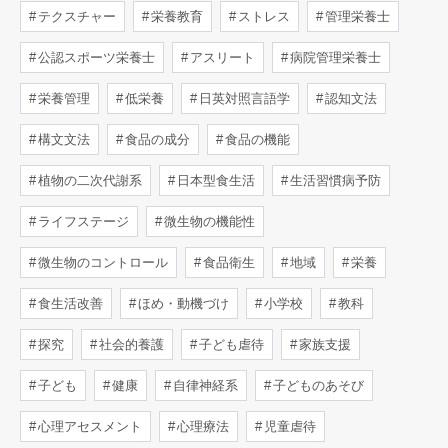
テクスチャー
栄養教育
ストレス
管理栄養士
公認スポーツ栄養士
アスリート
病院管理栄養士
栄養管理
低栄養
日英対照言語学
認知文法
構文文法
食品の成分
食品の機能
植物の二次代謝系
日本型食生活
生活習慣病予防
ライフステージ
微生物の機能性
微生物のコントロール
食品衛生
地域
栄養
食生活改善
ほめ・動機づけ
小学校
教科
探究
社会的養護
子ども虐待
家族支援
子ども
健康
自律神経系
子どものあそび
心理アセスメント
心理療法
児童虐待