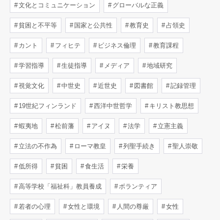
文化とコミュニケーション
グローバルな正義
貧困と不平等
国家と公共性
教育史
占領史
カント
フィヒテ
ビジネス倫理
教育課程
学習指導
生徒指導
メディア
地域研究
視覚文化
中世史
近世史
図書館
記録管理
19世紀フィンランド
西洋中世哲学
キリスト教思想
蝦夷地
松前藩
アイヌ
法学
立憲主義
立法の不作為
ローマ教皇
列聖手続き
聖人崇敬
低所得
貧困
食生活
栄養
高等学校「福祉科」教員養成
ボランティア
若者の心理
女性と環境
人間の尊厳
女性