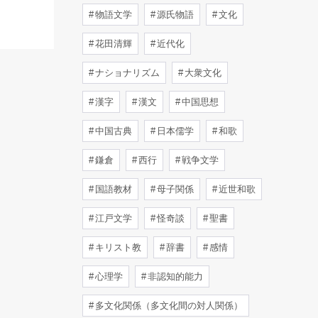
物語文学
源氏物語
文化
花田清輝
近代化
ナショナリズム
大衆文化
漢字
漢文
中国思想
中国古典
日本儒学
和歌
鎌倉
西行
戦争文学
国語教材
母子関係
近世和歌
江戸文学
怪奇談
聖書
キリスト教
辞書
感情
心理学
非認知的能力
多文化関係（多文化間の対人関係）