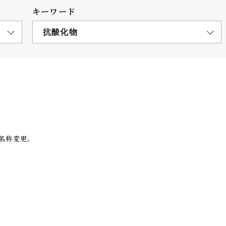
キーワード
抗酸化物
につ
情報公開
学則
寄付
ら名称変更。
用し