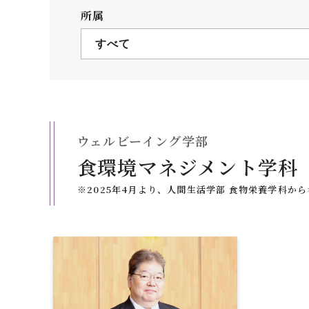
クールバス
所属
３Dパノラマビュー
すべて
広報活動
大学へのご支援
いて
プレスリリース
税制上の優遇措置
広告掲載
ウェルビーイング学部
相続財産によるご
取材・撮影依頼
食環境マネジメント学科
遺贈寄付について
メディア出演・掲載
※2025年4月より、人間生活学部 食物栄養学科か
ふるさと納税を活
刊行物
た支援制度
大学紹介動画
SNS
シンボルマーク・校章
自己点検・評価
教職員採用情報