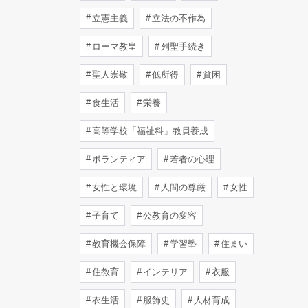
立憲主義
立法の不作為
ローマ教皇
列聖手続き
聖人崇敬
低所得
貧困
食生活
栄養
高等学校「福祉科」教員養成
ボランティア
若者の心理
女性と環境
人間の尊厳
女性
子育て
公教育の変容
教育機会保障
学習塾
住まい
住教育
インテリア
衣服
衣生活
服飾史
人材育成