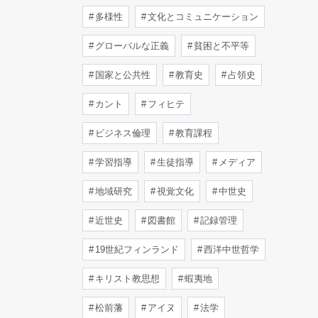
多様性
文化とコミュニケーション
グローバルな正義
貧困と不平等
国家と公共性
教育史
占領史
カント
フィヒテ
ビジネス倫理
教育課程
学習指導
生徒指導
メディア
地域研究
視覚文化
中世史
近世史
図書館
記録管理
19世紀フィンランド
西洋中世哲学
キリスト教思想
蝦夷地
松前藩
アイヌ
法学