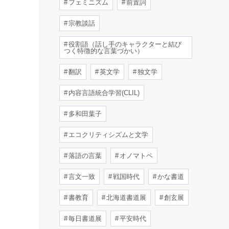
フェミニズム
前置詞
宗教談話
役割語（話し手のキャラクターと結び
つく特徴的な言葉づかい）
翻訳
英文学
独文学
内容言語統合学習(CLIL)
多和田葉子
エコクリティシズムと文学
落語の言葉
オノマトペ
言文一致
戦国時代
かな書道
書教育
北海道書道展
創玄展
毎日書道展
平安時代