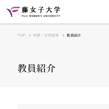
TOP
学部・大学院等
教員紹介
建学の理念と教育目
沿革
的
藤のルーツ
学部・学科の教育目的
教員紹介
大学院の教育目的
アクセス・キャンパ
年間イベントス
ス概要
ュール
花川キャンパス無料ス