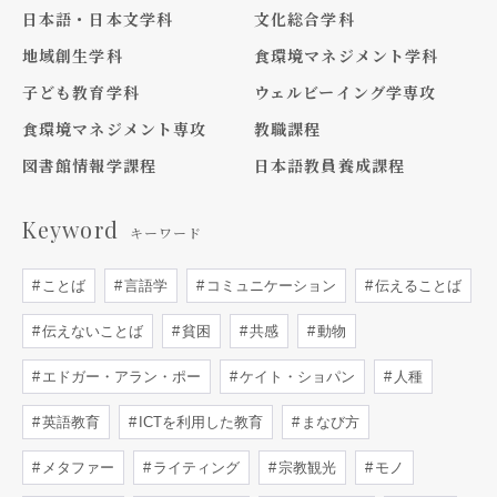
日本語・日本文学科
文化総合学科
地域創生学科
食環境マネジメント学科
子ども教育学科
ウェルビーイング学専攻
食環境マネジメント専攻
教職課程
図書館情報学課程
日本語教員養成課程
Keyword
キーワード
ことば
言語学
コミュニケーション
伝えることば
伝えないことば
貧困
共感
動物
エドガー・アラン・ポー
ケイト・ショパン
人種
英語教育
ICTを利用した教育
まなび方
メタファー
ライティング
宗教観光
モノ