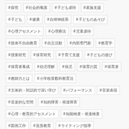
探究
社会的養護
子ども虐待
家族支援
子ども
健康
自律神経系
子どものあそび
心理アセスメント
心理療法
児童虐待
肢体不自由教育
自立活動
内部専門家
教育学
授業研究
保育研究
子育て支援
子どもの遊び
保育者養成
幼児理解
病児
保育の質
保育者
教師力とは
小学校算数科教育法
主体的・対話的で深い学び
パフォーマンス
音楽表現
音楽的な空間
知的障害・発達障害
心理・教育的アセスメント
知能検査・発達検査
図画工作
造形教育
ライティング指導