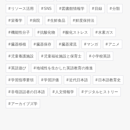
リソース活用
SNS
図書館情報学
目録
分類
栄養学
病院
生鮮食品
鮮度保持法
機能性分子
抗酸化物
酸化ストレス
水素ガス
臓器移植
臓器保存
臓器灌流
マンガ
アニメ
児童養護施設
児童福祉施設と保育士
小学校英語
英語遊び
地域性を生かした英語教育の推進
学習指導要領
学習評価
近代日本語
日本語教育史
非母語話者の日本語
人文情報学
デジタルヒストリー
アーカイブズ学