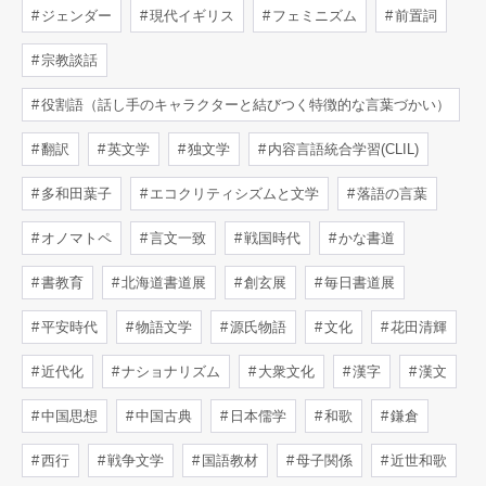
ジェンダー
現代イギリス
フェミニズム
前置詞
宗教談話
役割語（話し手のキャラクターと結びつく特徴的な言葉づかい）
翻訳
英文学
独文学
内容言語統合学習(CLIL)
多和田葉子
エコクリティシズムと文学
落語の言葉
オノマトペ
言文一致
戦国時代
かな書道
書教育
北海道書道展
創玄展
毎日書道展
平安時代
物語文学
源氏物語
文化
花田清輝
近代化
ナショナリズム
大衆文化
漢字
漢文
中国思想
中国古典
日本儒学
和歌
鎌倉
西行
戦争文学
国語教材
母子関係
近世和歌