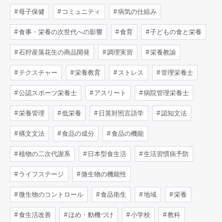
母子保健
コミュニティ
病気の仕組み
食事・栄養の次世代への影響
食育
子どもの食と栄養
石狩産落花生の商品開発
調理実習
栄養教諭
テクスチャー
栄養教育
ストレス
管理栄養士
公認スポーツ栄養士
アスリート
病院管理栄養士
栄養管理
低栄養
日英対照言語学
認知文法
構文文法
食品の成分
食品の機能
植物の二次代謝系
日本型食生活
生活習慣病予防
ライフステージ
微生物の機能性
微生物のコントロール
食品衛生
地域
栄養
食生活改善
ほめ・動機づけ
小学校
教科