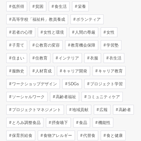
低所得
貧困
食生活
栄養
高等学校「福祉科」教員養成
ボランティア
若者の心理
女性と環境
人間の尊厳
女性
子育て
公教育の変容
教育機会保障
学習塾
住まい
住教育
インテリア
衣服
衣生活
服飾史
人材育成
キャリア開発
キャリア教育
ワークショップデザイン
SDGs
プロジェクト学習
ソーシャルワーク
高齢者福祉
コミュニティケア
プロジェクトマネジメント
地域貢献
広報
高齢者
とろみ調整食品
摂食嚥下
食品
機能性
保育所給食
食物アレルギー
代替食
食と健康