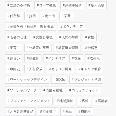
立法の不作為
ローマ教皇
列聖手続き
聖人崇敬
低所得
貧困
食生活
栄養
高等学校「福祉科」教員養成
ボランティア
若者の心理
女性と環境
人間の尊厳
女性
子育て
公教育の変容
教育機会保障
学習塾
住まい
住教育
インテリア
衣服
衣生活
服飾史
人材育成
キャリア開発
キャリア教育
ワークショップデザイン
SDGs
プロジェクト学習
ソーシャルワーク
高齢者福祉
コミュニティケア
プロジェクトマネジメント
地域貢献
広報
高齢者
とろみ調整食品
摂食嚥下
食品
機能性