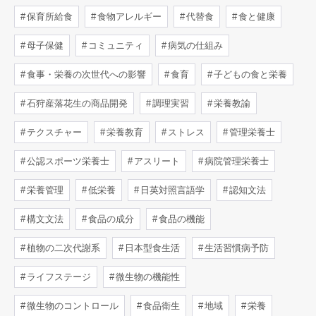
保育所給食
食物アレルギー
代替食
食と健康
母子保健
コミュニティ
病気の仕組み
食事・栄養の次世代への影響
食育
子どもの食と栄養
石狩産落花生の商品開発
調理実習
栄養教諭
テクスチャー
栄養教育
ストレス
管理栄養士
公認スポーツ栄養士
アスリート
病院管理栄養士
栄養管理
低栄養
日英対照言語学
認知文法
構文文法
食品の成分
食品の機能
植物の二次代謝系
日本型食生活
生活習慣病予防
ライフステージ
微生物の機能性
微生物のコントロール
食品衛生
地域
栄養