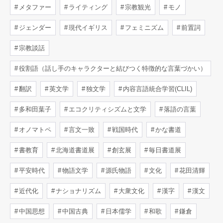
メタファー
ライティング
宗教観光
モノ
ジェンダー
現代イギリス
フェミニズム
前置詞
宗教談話
役割語（話し手のキャラクターと結びつく特徴的な言葉づかい）
翻訳
英文学
独文学
内容言語統合学習(CLIL)
多和田葉子
エコクリティシズムと文学
落語の言葉
オノマトペ
言文一致
戦国時代
かな書道
書教育
北海道書道展
創玄展
毎日書道展
平安時代
物語文学
源氏物語
文化
花田清輝
近代化
ナショナリズム
大衆文化
漢字
漢文
中国思想
中国古典
日本儒学
和歌
鎌倉