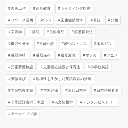
図画工作
造形教育
ライティング指導
リソース活用
SNS
図書館情報学
目録
分類
栄養学
病院
生鮮食品
鮮度保持法
機能性分子
抗酸化物
酸化ストレス
水素ガス
臓器移植
臓器保存
臓器灌流
マンガ
アニメ
児童養護施設
児童福祉施設と保育士
小学校英語
英語遊び
地域性を生かした英語教育の推進
学習指導要領
学習評価
近代日本語
日本語教育史
非母語話者の日本語
人文情報学
デジタルヒストリー
アーカイブズ学