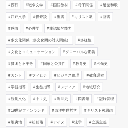
西行
戦争文学
国語教材
母子関係
近世和歌
江戸文学
怪奇談
聖書
キリスト教
辞書
感情
心理学
非認知的能力
多文化関係（多文化間の対人関係）
多様性
文化とコミュニケーション
グローバルな正義
貧困と不平等
国家と公共性
教育史
占領史
カント
フィヒテ
ビジネス倫理
教育課程
学習指導
生徒指導
メディア
地域研究
視覚文化
中世史
近世史
図書館
記録管理
19世紀フィンランド
西洋中世哲学
キリスト教思想
蝦夷地
松前藩
アイヌ
法学
立憲主義