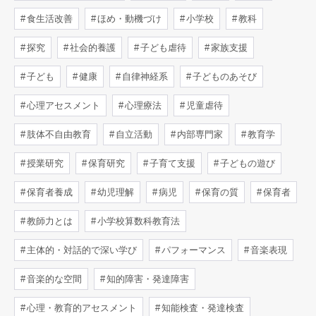
食生活改善
ほめ・動機づけ
小学校
教科
探究
社会的養護
子ども虐待
家族支援
子ども
健康
自律神経系
子どものあそび
心理アセスメント
心理療法
児童虐待
肢体不自由教育
自立活動
内部専門家
教育学
授業研究
保育研究
子育て支援
子どもの遊び
保育者養成
幼児理解
病児
保育の質
保育者
教師力とは
小学校算数科教育法
主体的・対話的で深い学び
パフォーマンス
音楽表現
音楽的な空間
知的障害・発達障害
心理・教育的アセスメント
知能検査・発達検査