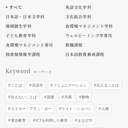
すべて
英語文化学科
日本語・日本文学科
文化総合学科
地域創生学科
食環境マネジメント学科
子ども教育学科
ウェルビーイング学専攻
食環境マネジメント専攻
教職課程
図書館情報学課程
日本語教員養成課程
Keyword
キーワード
ことば
言語学
コミュニケーション
伝えることば
伝えないことば
貧困
共感
動物
エドガー・アラン・ポー
ケイト・ショパン
人種
英語教育
ICTを利用した教育
まなび方