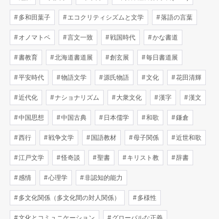
多和田葉子
エコクリティシズムと文学
落語の言葉
オノマトペ
言文一致
戦国時代
かな書道
書教育
北海道書道展
創玄展
毎日書道展
平安時代
物語文学
源氏物語
文化
花田清輝
近代化
ナショナリズム
大衆文化
漢字
漢文
中国思想
中国古典
日本儒学
和歌
鎌倉
西行
戦争文学
国語教材
母子関係
近世和歌
江戸文学
怪奇談
聖書
キリスト教
辞書
感情
心理学
非認知的能力
多文化関係（多文化間の対人関係）
多様性
文化とコミュニケーション
グローバルな正義