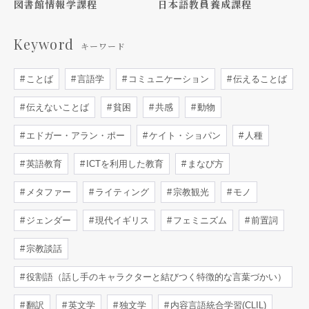
図書館情報学課程
日本語教員養成課程
Keyword
キーワード
ことば
言語学
コミュニケーション
伝えることば
伝えないことば
貧困
共感
動物
エドガー・アラン・ポー
ケイト・ショパン
人種
英語教育
ICTを利用した教育
まなび方
メタファー
ライティング
宗教観光
モノ
ジェンダー
現代イギリス
フェミニズム
前置詞
宗教談話
役割語（話し手のキャラクターと結びつく特徴的な言葉づかい）
翻訳
英文学
独文学
内容言語統合学習(CLIL)