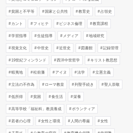
貧困と不平等
国家と公共性
教育史
占領史
カント
フィヒテ
ビジネス倫理
教育課程
学習指導
生徒指導
メディア
地域研究
視覚文化
中世史
近世史
図書館
記録管理
19世紀フィンランド
西洋中世哲学
キリスト教思想
蝦夷地
松前藩
アイヌ
法学
立憲主義
立法の不作為
ローマ教皇
列聖手続き
聖人崇敬
低所得
貧困
食生活
栄養
高等学校「福祉科」教員養成
ボランティア
若者の心理
女性と環境
人間の尊厳
女性