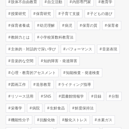
肢体不自由教育
自立活動
内部専門家
教育学
授業研究
保育研究
子育て支援
子どもの遊び
保育者養成
幼児理解
病児
保育の質
保育者
教師力とは
小学校算数科教育法
主体的・対話的で深い学び
パフォーマンス
音楽表現
音楽的な空間
知的障害・発達障害
心理・教育的アセスメント
知能検査・発達検査
図画工作
造形教育
ライティング指導
リソース活用
SNS
図書館情報学
目録
分類
栄養学
病院
生鮮食品
鮮度保持法
機能性分子
抗酸化物
酸化ストレス
水素ガス