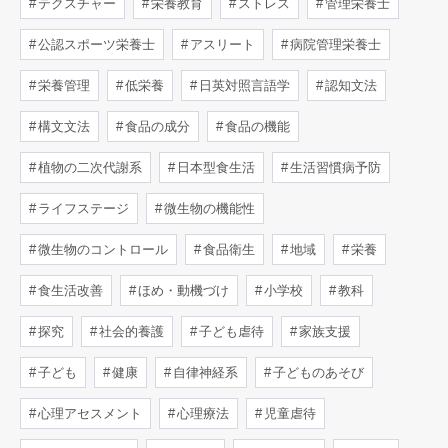
テクスチャー
栄養教育
ストレス
管理栄養士
公認スポーツ栄養士
アスリート
病院管理栄養士
栄養管理
低栄養
日英対照言語学
認知文法
構文文法
食品の成分
食品の機能
植物の二次代謝系
日本型食生活
生活習慣病予防
ライフステージ
微生物の機能性
微生物のコントロール
食品衛生
地域
栄養
食生活改善
ほめ・動機づけ
小学校
教科
探究
社会的養護
子ども虐待
家族支援
子ども
健康
自律神経系
子どものあそび
心理アセスメント
心理療法
児童虐待