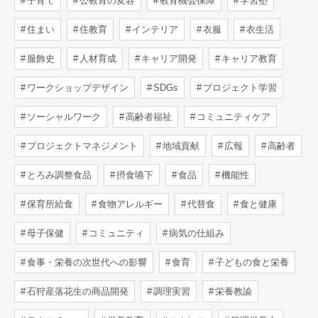
子育て
公教育の変容
教育機会保障
学習塾
住まい
住教育
インテリア
衣服
衣生活
服飾史
人材育成
キャリア開発
キャリア教育
ワークショップデザイン
SDGs
プロジェクト学習
ソーシャルワーク
高齢者福祉
コミュニティケア
プロジェクトマネジメント
地域貢献
広報
高齢者
とろみ調整食品
摂食嚥下
食品
機能性
保育所給食
食物アレルギー
代替食
食と健康
母子保健
コミュニティ
病気の仕組み
食事・栄養の次世代への影響
食育
子どもの食と栄養
石狩産落花生の商品開発
調理実習
栄養教諭