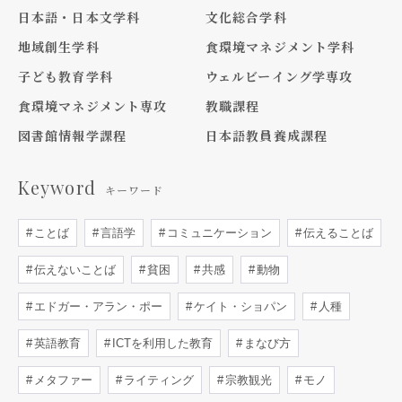
日本語・日本文学科
文化総合学科
地域創生学科
食環境マネジメント学科
子ども教育学科
ウェルビーイング学専攻
食環境マネジメント専攻
教職課程
図書館情報学課程
日本語教員養成課程
Keyword
キーワード
ことば
言語学
コミュニケーション
伝えることば
伝えないことば
貧困
共感
動物
エドガー・アラン・ポー
ケイト・ショパン
人種
英語教育
ICTを利用した教育
まなび方
メタファー
ライティング
宗教観光
モノ