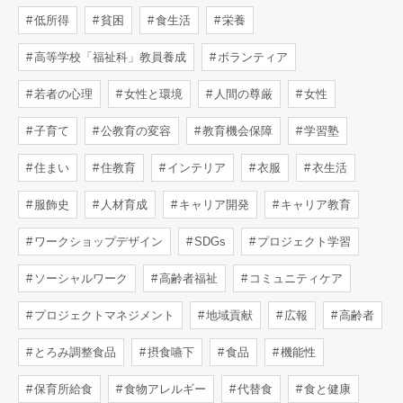
低所得
貧困
食生活
栄養
高等学校「福祉科」教員養成
ボランティア
若者の心理
女性と環境
人間の尊厳
女性
子育て
公教育の変容
教育機会保障
学習塾
住まい
住教育
インテリア
衣服
衣生活
服飾史
人材育成
キャリア開発
キャリア教育
ワークショップデザイン
SDGs
プロジェクト学習
ソーシャルワーク
高齢者福祉
コミュニティケア
プロジェクトマネジメント
地域貢献
広報
高齢者
とろみ調整食品
摂食嚥下
食品
機能性
保育所給食
食物アレルギー
代替食
食と健康