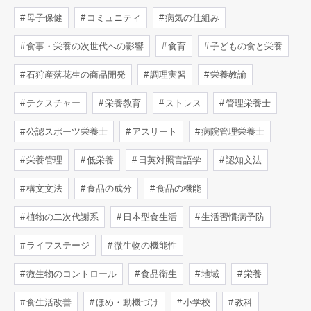
母子保健
コミュニティ
病気の仕組み
食事・栄養の次世代への影響
食育
子どもの食と栄養
石狩産落花生の商品開発
調理実習
栄養教諭
テクスチャー
栄養教育
ストレス
管理栄養士
公認スポーツ栄養士
アスリート
病院管理栄養士
栄養管理
低栄養
日英対照言語学
認知文法
構文文法
食品の成分
食品の機能
植物の二次代謝系
日本型食生活
生活習慣病予防
ライフステージ
微生物の機能性
微生物のコントロール
食品衛生
地域
栄養
食生活改善
ほめ・動機づけ
小学校
教科