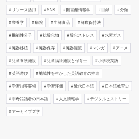
リソース活用
SNS
図書館情報学
目録
分類
栄養学
病院
生鮮食品
鮮度保持法
機能性分子
抗酸化物
酸化ストレス
水素ガス
臓器移植
臓器保存
臓器灌流
マンガ
アニメ
児童養護施設
児童福祉施設と保育士
小学校英語
英語遊び
地域性を生かした英語教育の推進
学習指導要領
学習評価
近代日本語
日本語教育史
非母語話者の日本語
人文情報学
デジタルヒストリー
アーカイブズ学