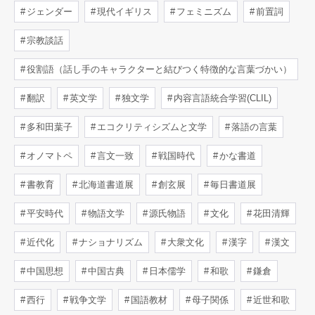
ジェンダー
現代イギリス
フェミニズム
前置詞
宗教談話
役割語（話し手のキャラクターと結びつく特徴的な言葉づかい）
翻訳
英文学
独文学
内容言語統合学習(CLIL)
多和田葉子
エコクリティシズムと文学
落語の言葉
オノマトペ
言文一致
戦国時代
かな書道
書教育
北海道書道展
創玄展
毎日書道展
平安時代
物語文学
源氏物語
文化
花田清輝
近代化
ナショナリズム
大衆文化
漢字
漢文
中国思想
中国古典
日本儒学
和歌
鎌倉
西行
戦争文学
国語教材
母子関係
近世和歌