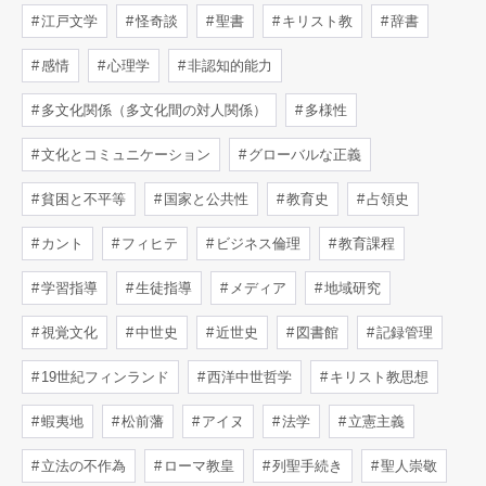
江戸文学
怪奇談
聖書
キリスト教
辞書
感情
心理学
非認知的能力
多文化関係（多文化間の対人関係）
多様性
文化とコミュニケーション
グローバルな正義
貧困と不平等
国家と公共性
教育史
占領史
カント
フィヒテ
ビジネス倫理
教育課程
学習指導
生徒指導
メディア
地域研究
視覚文化
中世史
近世史
図書館
記録管理
19世紀フィンランド
西洋中世哲学
キリスト教思想
蝦夷地
松前藩
アイヌ
法学
立憲主義
立法の不作為
ローマ教皇
列聖手続き
聖人崇敬