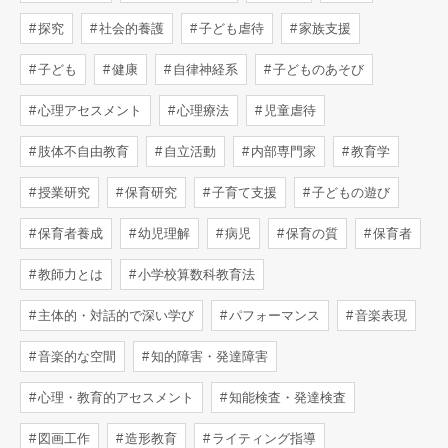
探究
社会的養護
子ども虐待
家族支援
子ども
健康
自律神経系
子どものあそび
心理アセスメント
心理療法
児童虐待
肢体不自由教育
自立活動
内部専門家
教育学
授業研究
保育研究
子育て支援
子どもの遊び
保育者養成
幼児理解
病児
保育の質
保育者
教師力とは
小学校算数科教育法
主体的・対話的で深い学び
パフォーマンス
音楽表現
音楽的な空間
知的障害・発達障害
心理・教育的アセスメント
知能検査・発達検査
図画工作
造形教育
ライティング指導