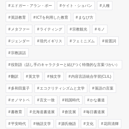
エドガー・アラン・ポー
ケイト・ショパン
人種
英語教育
ICTを利用した教育
まなび方
メタファー
ライティング
宗教観光
モノ
ジェンダー
現代イギリス
フェミニズム
前置詞
宗教談話
役割語（話し手のキャラクターと結びつく特徴的な言葉づかい）
翻訳
英文学
独文学
内容言語統合学習(CLIL)
多和田葉子
エコクリティシズムと文学
落語の言葉
オノマトペ
言文一致
戦国時代
かな書道
書教育
北海道書道展
創玄展
毎日書道展
平安時代
物語文学
源氏物語
文化
花田清輝