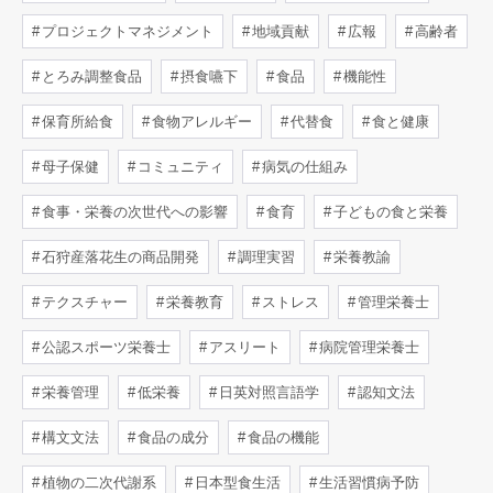
プロジェクトマネジメント
地域貢献
広報
高齢者
とろみ調整食品
摂食嚥下
食品
機能性
保育所給食
食物アレルギー
代替食
食と健康
母子保健
コミュニティ
病気の仕組み
食事・栄養の次世代への影響
食育
子どもの食と栄養
石狩産落花生の商品開発
調理実習
栄養教諭
テクスチャー
栄養教育
ストレス
管理栄養士
公認スポーツ栄養士
アスリート
病院管理栄養士
栄養管理
低栄養
日英対照言語学
認知文法
構文文法
食品の成分
食品の機能
植物の二次代謝系
日本型食生活
生活習慣病予防