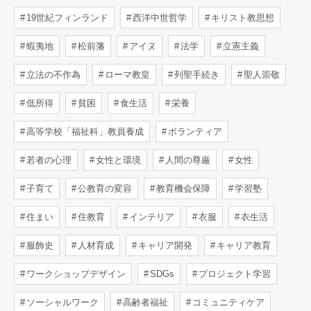
19世紀フィンランド
西洋中世哲学
キリスト教思想
蝦夷地
松前藩
アイヌ
法学
立憲主義
立法の不作為
ローマ教皇
列聖手続き
聖人崇敬
低所得
貧困
食生活
栄養
高等学校「福祉科」教員養成
ボランティア
若者の心理
女性と環境
人間の尊厳
女性
子育て
公教育の変容
教育機会保障
学習塾
住まい
住教育
インテリア
衣服
衣生活
服飾史
人材育成
キャリア開発
キャリア教育
ワークショップデザイン
SDGs
プロジェクト学習
ソーシャルワーク
高齢者福祉
コミュニティケア