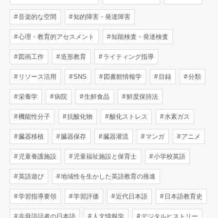
音楽的な空間
知的障害・発達障害
心理・教育的アセスメント
知能検査・発達検査
図画工作
造形教育
ライティング指導
リソース活用
SNS
図書館情報学
目録
分類
栄養学
病院
生鮮食品
鮮度保持法
機能性分子
抗酸化物
酸化ストレス
水素ガス
臓器移植
臓器保存
臓器灌流
マンガ
アニメ
児童養護施設
児童福祉施設と保育士
小学校英語
英語遊び
地域性を生かした英語教育の推進
学習指導要領
学習評価
近代日本語
日本語教育史
非母語話者の日本語
人文情報学
デジタルヒストリー