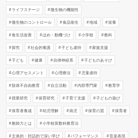
ライフステージ
微生物の機能性
微生物のコントロール
食品衛生
地域
栄養
食生活改善
ほめ・動機づけ
小学校
教科
探究
社会的養護
子ども虐待
家族支援
子ども
健康
自律神経系
子どものあそび
心理アセスメント
心理療法
児童虐待
肢体不自由教育
自立活動
内部専門家
教育学
授業研究
保育研究
子育て支援
子どもの遊び
保育者養成
幼児理解
病児
保育の質
保育者
教師力とは
小学校算数科教育法
主体的・対話的で深い学び
パフォーマンス
音楽表現