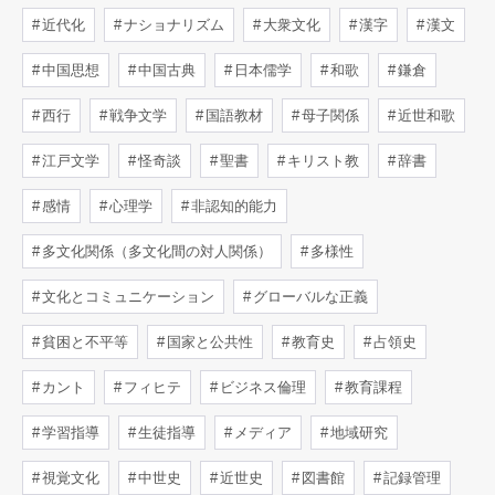
近代化
ナショナリズム
大衆文化
漢字
漢文
中国思想
中国古典
日本儒学
和歌
鎌倉
西行
戦争文学
国語教材
母子関係
近世和歌
江戸文学
怪奇談
聖書
キリスト教
辞書
感情
心理学
非認知的能力
多文化関係（多文化間の対人関係）
多様性
文化とコミュニケーション
グローバルな正義
貧困と不平等
国家と公共性
教育史
占領史
カント
フィヒテ
ビジネス倫理
教育課程
学習指導
生徒指導
メディア
地域研究
視覚文化
中世史
近世史
図書館
記録管理