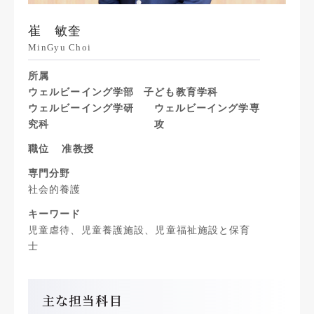
崔 敏奎
MinGyu Choi
所属
ウェルビーイング学部
子ども教育学科
ウェルビーイング学研
ウェルビーイング学専
究科
攻
職位
准教授
専門分野
社会的養護
キーワード
児童虐待、児童養護施設、児童福祉施設と保育
士
主な担当科目