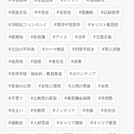
学習指導
生徒指導
メディア
地域研究
視覚文化
中世史
近世史
図書館
記録管理
19世紀フィンランド
西洋中世哲学
キリスト教思想
蝦夷地
松前藩
アイヌ
法学
立憲主義
立法の不作為
ローマ教皇
列聖手続き
聖人崇敬
低所得
貧困
食生活
栄養
高等学校「福祉科」教員養成
ボランティア
若者の心理
女性と環境
人間の尊厳
女性
子育て
公教育の変容
教育機会保障
学習塾
住まい
住教育
インテリア
衣服
衣生活
服飾史
人材育成
キャリア開発
キャリア教育