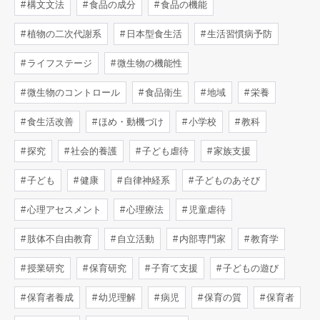
構文文法
食品の成分
食品の機能
植物の二次代謝系
日本型食生活
生活習慣病予防
ライフステージ
微生物の機能性
微生物のコントロール
食品衛生
地域
栄養
食生活改善
ほめ・動機づけ
小学校
教科
探究
社会的養護
子ども虐待
家族支援
子ども
健康
自律神経系
子どものあそび
心理アセスメント
心理療法
児童虐待
肢体不自由教育
自立活動
内部専門家
教育学
授業研究
保育研究
子育て支援
子どもの遊び
保育者養成
幼児理解
病児
保育の質
保育者