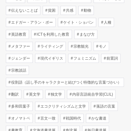
伝えないことば
貧困
共感
動物
エドガー・アラン・ポー
ケイト・ショパン
人種
英語教育
ICTを利用した教育
まなび方
メタファー
ライティング
宗教観光
モノ
ジェンダー
現代イギリス
フェミニズム
前置詞
宗教談話
役割語（話し手のキャラクターと結びつく特徴的な言葉づかい）
翻訳
英文学
独文学
内容言語統合学習(CLIL)
多和田葉子
エコクリティシズムと文学
落語の言葉
オノマトペ
言文一致
戦国時代
かな書道
書教育
北海道書道展
創玄展
毎日書道展