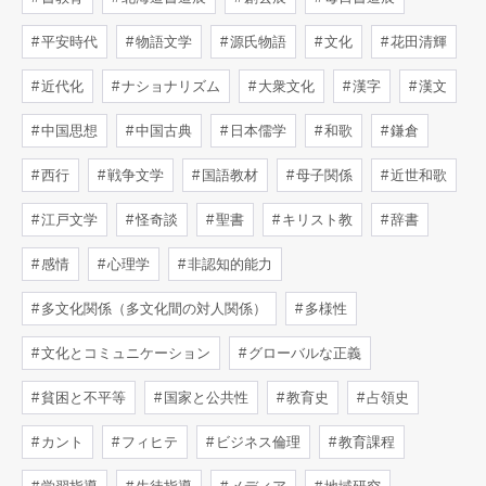
平安時代
物語文学
源氏物語
文化
花田清輝
近代化
ナショナリズム
大衆文化
漢字
漢文
中国思想
中国古典
日本儒学
和歌
鎌倉
西行
戦争文学
国語教材
母子関係
近世和歌
江戸文学
怪奇談
聖書
キリスト教
辞書
感情
心理学
非認知的能力
多文化関係（多文化間の対人関係）
多様性
文化とコミュニケーション
グローバルな正義
貧困と不平等
国家と公共性
教育史
占領史
カント
フィヒテ
ビジネス倫理
教育課程