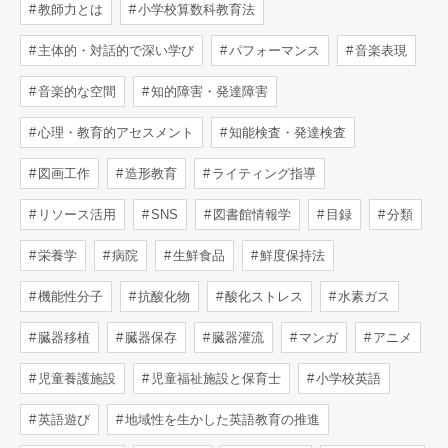
教師力とは
小学校算数科教育法
主体的・対話的で深い学び
パフォーマンス
音楽表現
音楽的な空間
知的障害・発達障害
心理・教育的アセスメント
知能検査・発達検査
図画工作
造形教育
ライティング指導
リソース活用
SNS
図書館情報学
目録
分類
栄養学
病院
生鮮食品
鮮度保持法
機能性分子
抗酸化物
酸化ストレス
水素ガス
臓器移植
臓器保存
臓器灌流
マンガ
アニメ
児童養護施設
児童福祉施設と保育士
小学校英語
英語遊び
地域性を生かした英語教育の推進