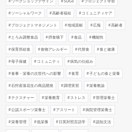
ワークショップデザイン
SDGs
プロジェクト学習
ソーシャルワーク
高齢者福祉
コミュニティケア
プロジェクトマネジメント
地域貢献
広報
高齢者
とろみ調整食品
摂食嚥下
食品
機能性
保育所給食
食物アレルギー
代替食
食と健康
母子保健
コミュニティ
病気の仕組み
食事・栄養の次世代への影響
食育
子どもの食と栄養
石狩産落花生の商品開発
調理実習
栄養教諭
テクスチャー
栄養教育
ストレス
管理栄養士
公認スポーツ栄養士
アスリート
病院管理栄養士
栄養管理
低栄養
日英対照言語学
認知文法