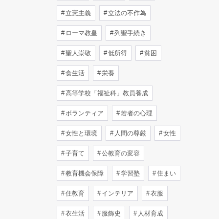
立憲主義
立法の不作為
ローマ教皇
列聖手続き
聖人崇敬
低所得
貧困
食生活
栄養
高等学校「福祉科」教員養成
ボランティア
若者の心理
女性と環境
人間の尊厳
女性
子育て
公教育の変容
教育機会保障
学習塾
住まい
住教育
インテリア
衣服
衣生活
服飾史
人材育成