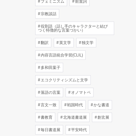
フェミニズム
前置詞
宗教談話
役割語（話し手のキャラクターと結び
つく特徴的な言葉づかい）
翻訳
英文学
独文学
内容言語統合学習(CLIL)
多和田葉子
エコクリティシズムと文学
落語の言葉
オノマトペ
言文一致
戦国時代
かな書道
書教育
北海道書道展
創玄展
毎日書道展
平安時代