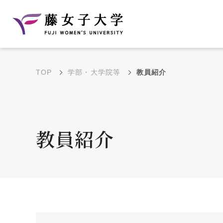
TOP
学部・大学院等
教員紹介
建学の理念と教育目
沿革
的
藤のルーツ
学部・学科の教育目的
教員紹介
大学院の教育目的
アクセス・キャンパ
年間イベントス
ス概要
ュール
花川キャンパス無料ス