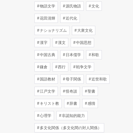
物語文学
源氏物語
文化
花田清輝
近代化
ナショナリズム
大衆文化
漢字
漢文
中国思想
中国古典
日本儒学
和歌
鎌倉
西行
戦争文学
国語教材
母子関係
近世和歌
江戸文学
怪奇談
聖書
キリスト教
辞書
感情
心理学
非認知的能力
多文化関係（多文化間の対人関係）