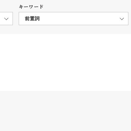
キーワード
前置詞
につ
情報公開
学則
寄付
用し