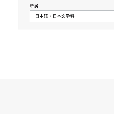
クールバス
所属
３Dパノラマビュー
日本語・日本文学科
広報活動
大学へのご支援
いて
プレスリリース
税制上の優遇措置
広告掲載
相続財産によるご
取材・撮影依頼
遺贈寄付について
メディア出演・掲載
ふるさと納税を活
刊行物
た支援制度
大学紹介動画
SNS
シンボルマーク・校章
自己点検・評価
教職員採用情報