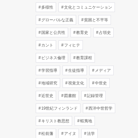
多様性
文化とコミュニケーション
グローバルな正義
貧困と不平等
国家と公共性
教育史
占領史
カント
フィヒテ
ビジネス倫理
教育課程
学習指導
生徒指導
メディア
地域研究
視覚文化
中世史
近世史
図書館
記録管理
19世紀フィンランド
西洋中世哲学
キリスト教思想
蝦夷地
松前藩
アイヌ
法学