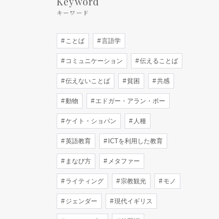
Keyword
キーワード
ことば
言語学
コミュニケーション
伝えることば
伝えないことば
貧困
共感
動物
エドガー・アラン・ポー
ケイト・ショパン
人種
英語教育
ICTを利用した教育
まなび方
メタファー
ライティング
宗教観光
モノ
ジェンダー
現代イギリス