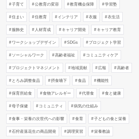
子育て
公教育の変容
教育機会保障
学習塾
住まい
住教育
インテリア
衣服
衣生活
服飾史
人材育成
キャリア開発
キャリア教育
ワークショップデザイン
SDGs
プロジェクト学習
ソーシャルワーク
高齢者福祉
コミュニティケア
プロジェクトマネジメント
地域貢献
広報
高齢者
とろみ調整食品
摂食嚥下
食品
機能性
保育所給食
食物アレルギー
代替食
食と健康
母子保健
コミュニティ
病気の仕組み
食事・栄養の次世代への影響
食育
子どもの食と栄養
石狩産落花生の商品開発
調理実習
栄養教諭