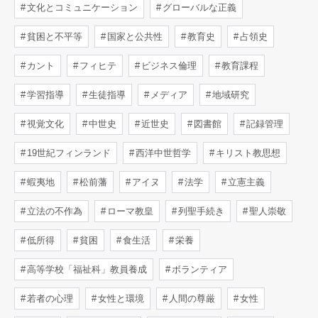
文化とコミュニケーション
グローバルな正義
貧困と不平等
国家と公共性
教育史
占領史
カント
フィヒテ
ビジネス倫理
教育課程
学習指導
生徒指導
メディア
地域研究
視覚文化
中世史
近世史
図書館
記録管理
19世紀フィンランド
西洋中世哲学
キリスト教思想
蝦夷地
松前藩
アイヌ
法学
立憲主義
立法の不作為
ローマ教皇
列聖手続き
聖人崇敬
低所得
貧困
食生活
栄養
高等学校「福祉科」教員養成
ボランティア
若者の心理
女性と環境
人間の尊厳
女性