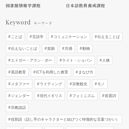
図書館情報学課程
日本語教員養成課程
Keyword
キーワード
ことば
言語学
コミュニケーション
伝えることば
伝えないことば
貧困
共感
動物
エドガー・アラン・ポー
ケイト・ショパン
人種
英語教育
ICTを利用した教育
まなび方
メタファー
ライティング
宗教観光
モノ
ジェンダー
現代イギリス
フェミニズム
前置詞
宗教談話
役割語（話し手のキャラクターと結びつく特徴的な言葉づかい）