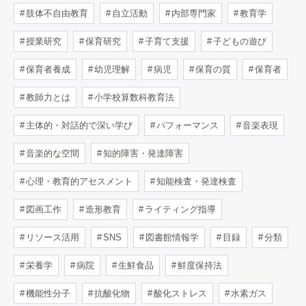
肢体不自由教育
自立活動
内部専門家
教育学
授業研究
保育研究
子育て支援
子どもの遊び
保育者養成
幼児理解
病児
保育の質
保育者
教師力とは
小学校算数科教育法
主体的・対話的で深い学び
パフォーマンス
音楽表現
音楽的な空間
知的障害・発達障害
心理・教育的アセスメント
知能検査・発達検査
図画工作
造形教育
ライティング指導
リソース活用
SNS
図書館情報学
目録
分類
栄養学
病院
生鮮食品
鮮度保持法
機能性分子
抗酸化物
酸化ストレス
水素ガス