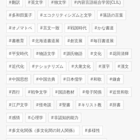
翻訳
英文学
独文学
内容言語統合学習(CLIL)
多和田葉子
エコクリティシズムと文学
落語の言葉
オノマトペ
言文一致
戦国時代
かな書道
書教育
北海道書道展
創玄展
毎日書道展
平安時代
物語文学
源氏物語
文化
花田清輝
近代化
ナショナリズム
大衆文化
漢字
漢文
中国思想
中国古典
日本儒学
和歌
鎌倉
西行
戦争文学
国語教材
母子関係
近世和歌
江戸文学
怪奇談
聖書
キリスト教
辞書
感情
心理学
非認知的能力
多文化関係（多文化間の対人関係）
多様性