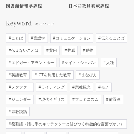
図書館情報学課程
日本語教員養成課程
Keyword
キーワード
ことば
言語学
コミュニケーション
伝えることば
伝えないことば
貧困
共感
動物
エドガー・アラン・ポー
ケイト・ショパン
人種
英語教育
ICTを利用した教育
まなび方
メタファー
ライティング
宗教観光
モノ
ジェンダー
現代イギリス
フェミニズム
前置詞
宗教談話
役割語（話し手のキャラクターと結びつく特徴的な言葉づかい）