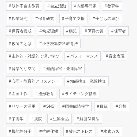
肢体不自由教育
自立活動
内部専門家
教育学
授業研究
保育研究
子育て支援
子どもの遊び
保育者養成
幼児理解
病児
保育の質
保育者
教師力とは
小学校算数科教育法
主体的・対話的で深い学び
パフォーマンス
音楽表現
音楽的な空間
知的障害・発達障害
心理・教育的アセスメント
知能検査・発達検査
図画工作
造形教育
ライティング指導
リソース活用
SNS
図書館情報学
目録
分類
栄養学
病院
生鮮食品
鮮度保持法
機能性分子
抗酸化物
酸化ストレス
水素ガス