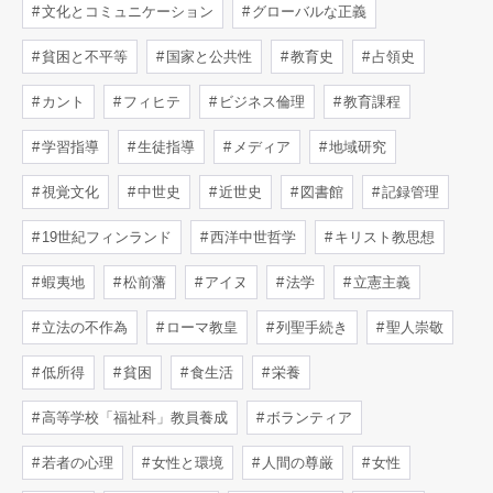
文化とコミュニケーション
グローバルな正義
貧困と不平等
国家と公共性
教育史
占領史
カント
フィヒテ
ビジネス倫理
教育課程
学習指導
生徒指導
メディア
地域研究
視覚文化
中世史
近世史
図書館
記録管理
19世紀フィンランド
西洋中世哲学
キリスト教思想
蝦夷地
松前藩
アイヌ
法学
立憲主義
立法の不作為
ローマ教皇
列聖手続き
聖人崇敬
低所得
貧困
食生活
栄養
高等学校「福祉科」教員養成
ボランティア
若者の心理
女性と環境
人間の尊厳
女性