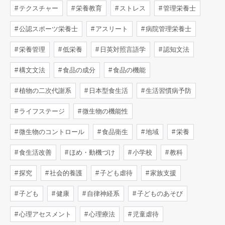
テクスチャー
栄養教育
ストレス
管理栄養士
公認スポーツ栄養士
アスリート
病院管理栄養士
栄養管理
低栄養
日英対照言語学
認知文法
構文文法
食品の成分
食品の機能
植物の二次代謝系
日本型食生活
生活習慣病予防
ライフステージ
微生物の機能性
微生物のコントロール
食品衛生
地域
栄養
食生活改善
ほめ・動機づけ
小学校
教科
探究
社会的養護
子ども虐待
家族支援
子ども
健康
自律神経系
子どものあそび
心理アセスメント
心理療法
児童虐待