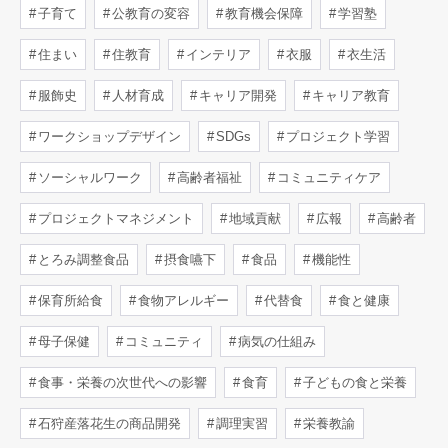
子育て
公教育の変容
教育機会保障
学習塾
住まい
住教育
インテリア
衣服
衣生活
服飾史
人材育成
キャリア開発
キャリア教育
ワークショップデザイン
SDGs
プロジェクト学習
ソーシャルワーク
高齢者福祉
コミュニティケア
プロジェクトマネジメント
地域貢献
広報
高齢者
とろみ調整食品
摂食嚥下
食品
機能性
保育所給食
食物アレルギー
代替食
食と健康
母子保健
コミュニティ
病気の仕組み
食事・栄養の次世代への影響
食育
子どもの食と栄養
石狩産落花生の商品開発
調理実習
栄養教諭