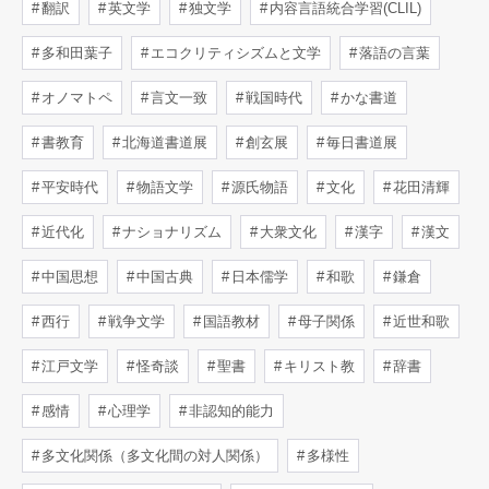
翻訳
英文学
独文学
内容言語統合学習(CLIL)
多和田葉子
エコクリティシズムと文学
落語の言葉
オノマトペ
言文一致
戦国時代
かな書道
書教育
北海道書道展
創玄展
毎日書道展
平安時代
物語文学
源氏物語
文化
花田清輝
近代化
ナショナリズム
大衆文化
漢字
漢文
中国思想
中国古典
日本儒学
和歌
鎌倉
西行
戦争文学
国語教材
母子関係
近世和歌
江戸文学
怪奇談
聖書
キリスト教
辞書
感情
心理学
非認知的能力
多文化関係（多文化間の対人関係）
多様性