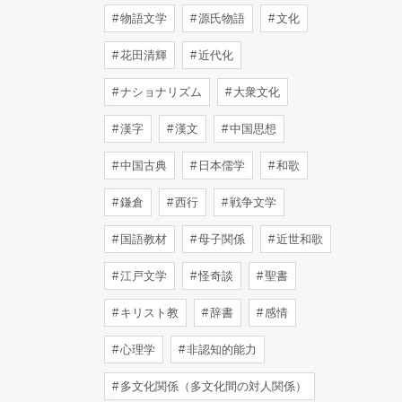
物語文学
源氏物語
文化
花田清輝
近代化
ナショナリズム
大衆文化
漢字
漢文
中国思想
中国古典
日本儒学
和歌
鎌倉
西行
戦争文学
国語教材
母子関係
近世和歌
江戸文学
怪奇談
聖書
キリスト教
辞書
感情
心理学
非認知的能力
多文化関係（多文化間の対人関係）