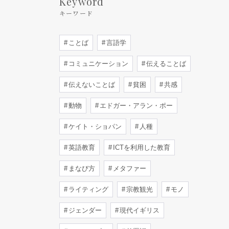
Keyword
キーワード
ことば
言語学
コミュニケーション
伝えることば
伝えないことば
貧困
共感
動物
エドガー・アラン・ポー
ケイト・ショパン
人種
英語教育
ICTを利用した教育
まなび方
メタファー
ライティング
宗教観光
モノ
ジェンダー
現代イギリス