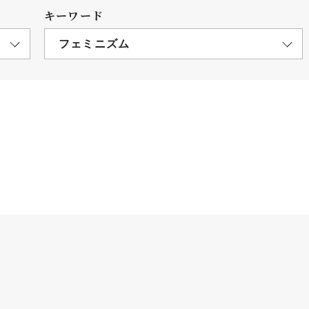
キーワード
フェミニズム
につ
情報公開
学則
寄付
用し