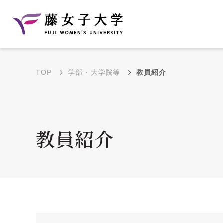
TOP
学部・大学院等
教員紹介
建学の理念と教育目
沿革
的
藤のルーツ
学部・学科の教育目的
教員紹介
大学院の教育目的
アクセス・キャンパ
年間イベントス
ス概要
ュール
花川キャンパス無料ス