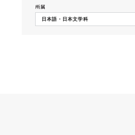
クールバス
所属
３Dパノラマビュー
日本語・日本文学科
広報活動
大学へのご支援
いて
プレスリリース
税制上の優遇措置
広告掲載
相続財産によるご
取材・撮影依頼
遺贈寄付について
メディア出演・掲載
ふるさと納税を活
刊行物
た支援制度
大学紹介動画
SNS
シンボルマーク・校章
自己点検・評価
教職員採用情報