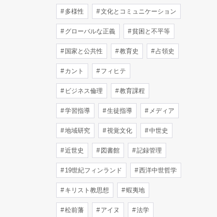
多様性
文化とコミュニケーション
グローバルな正義
貧困と不平等
国家と公共性
教育史
占領史
カント
フィヒテ
ビジネス倫理
教育課程
学習指導
生徒指導
メディア
地域研究
視覚文化
中世史
近世史
図書館
記録管理
19世紀フィンランド
西洋中世哲学
キリスト教思想
蝦夷地
松前藩
アイヌ
法学