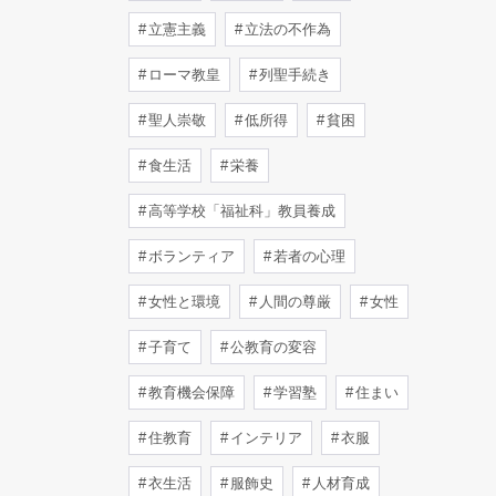
立憲主義
立法の不作為
ローマ教皇
列聖手続き
聖人崇敬
低所得
貧困
食生活
栄養
高等学校「福祉科」教員養成
ボランティア
若者の心理
女性と環境
人間の尊厳
女性
子育て
公教育の変容
教育機会保障
学習塾
住まい
住教育
インテリア
衣服
衣生活
服飾史
人材育成