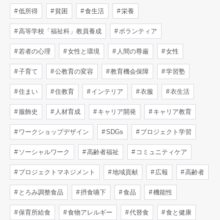
低所得
貧困
食生活
栄養
高等学校「福祉科」教員養成
ボランティア
若者の心理
女性と環境
人間の尊厳
女性
子育て
公教育の変容
教育機会保障
学習塾
住まい
住教育
インテリア
衣服
衣生活
服飾史
人材育成
キャリア開発
キャリア教育
ワークショップデザイン
SDGs
プロジェクト学習
ソーシャルワーク
高齢者福祉
コミュニティケア
プロジェクトマネジメント
地域貢献
広報
高齢者
とろみ調整食品
摂食嚥下
食品
機能性
保育所給食
食物アレルギー
代替食
食と健康