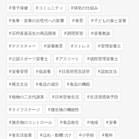
母子保健
コミュニティ
病気の仕組み
食事・栄養の次世代への影響
食育
子どもの食と栄養
石狩産落花生の商品開発
調理実習
栄養教諭
テクスチャー
栄養教育
ストレス
管理栄養士
公認スポーツ栄養士
アスリート
病院管理栄養士
栄養管理
低栄養
日英対照言語学
認知文法
構文文法
食品の成分
食品の機能
植物の二次代謝系
日本型食生活
生活習慣病予防
ライフステージ
微生物の機能性
微生物のコントロール
食品衛生
地域
栄養
食生活改善
ほめ・動機づけ
小学校
教科