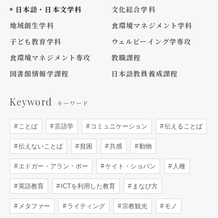
日本語・日本文学科
文化総合学科
地域創生学科
食環境マネジメント学科
子ども教育学科
ウェルビーイング学専攻
食環境マネジメント専攻
教職課程
図書館情報学課程
日本語教員養成課程
Keyword
キーワード
ことば
言語学
コミュニケーション
伝えることば
伝えないことば
貧困
共感
動物
エドガー・アラン・ポー
ケイト・ショパン
人種
英語教育
ICTを利用した教育
まなび方
メタファー
ライティング
宗教観光
モノ