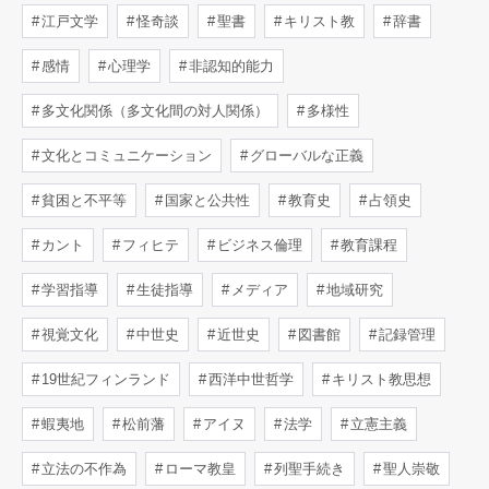
江戸文学
怪奇談
聖書
キリスト教
辞書
感情
心理学
非認知的能力
多文化関係（多文化間の対人関係）
多様性
文化とコミュニケーション
グローバルな正義
貧困と不平等
国家と公共性
教育史
占領史
カント
フィヒテ
ビジネス倫理
教育課程
学習指導
生徒指導
メディア
地域研究
視覚文化
中世史
近世史
図書館
記録管理
19世紀フィンランド
西洋中世哲学
キリスト教思想
蝦夷地
松前藩
アイヌ
法学
立憲主義
立法の不作為
ローマ教皇
列聖手続き
聖人崇敬