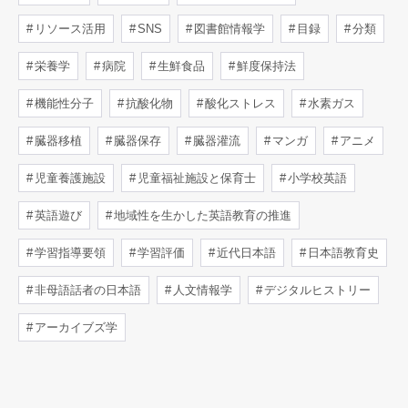
リソース活用
SNS
図書館情報学
目録
分類
栄養学
病院
生鮮食品
鮮度保持法
機能性分子
抗酸化物
酸化ストレス
水素ガス
臓器移植
臓器保存
臓器灌流
マンガ
アニメ
児童養護施設
児童福祉施設と保育士
小学校英語
英語遊び
地域性を生かした英語教育の推進
学習指導要領
学習評価
近代日本語
日本語教育史
非母語話者の日本語
人文情報学
デジタルヒストリー
アーカイブズ学