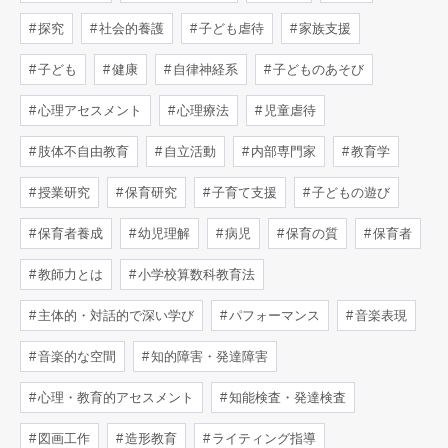
探究
社会的養護
子ども虐待
家族支援
子ども
健康
自律神経系
子どものあそび
心理アセスメント
心理療法
児童虐待
肢体不自由教育
自立活動
内部専門家
教育学
授業研究
保育研究
子育て支援
子どもの遊び
保育者養成
幼児理解
病児
保育の質
保育者
教師力とは
小学校算数科教育法
主体的・対話的で深い学び
パフォーマンス
音楽表現
音楽的な空間
知的障害・発達障害
心理・教育的アセスメント
知能検査・発達検査
図画工作
造形教育
ライティング指導