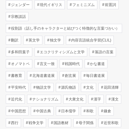
ジェンダー
現代イギリス
フェミニズム
前置詞
宗教談話
役割語（話し手のキャラクターと結びつく特徴的な言葉づかい）
翻訳
英文学
独文学
内容言語統合学習(CLIL)
多和田葉子
エコクリティシズムと文学
落語の言葉
オノマトペ
言文一致
戦国時代
かな書道
書教育
北海道書道展
創玄展
毎日書道展
平安時代
物語文学
源氏物語
文化
花田清輝
近代化
ナショナリズム
大衆文化
漢字
漢文
中国思想
中国古典
日本儒学
和歌
鎌倉
西行
戦争文学
国語教材
母子関係
近世和歌