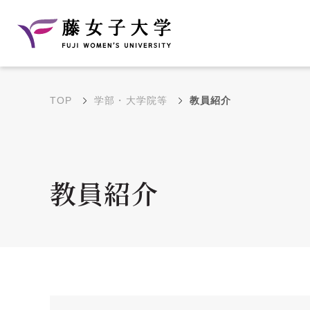
TOP
学部・大学院等
教員紹介
建学の理念と教育目
沿革
的
藤のルーツ
学部・学科の教育目的
教員紹介
大学院の教育目的
アクセス・キャンパ
年間イベントス
ス概要
ュール
花川キャンパス無料ス