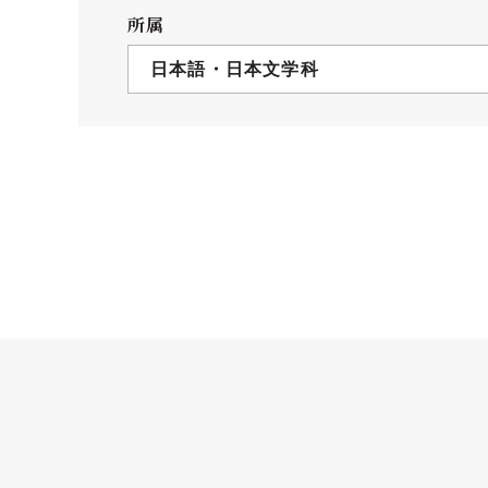
クールバス
所属
３Dパノラマビュー
日本語・日本文学科
広報活動
大学へのご支援
いて
プレスリリース
税制上の優遇措置
広告掲載
相続財産によるご
取材・撮影依頼
遺贈寄付について
メディア出演・掲載
ふるさと納税を活
刊行物
た支援制度
大学紹介動画
SNS
シンボルマーク・校章
自己点検・評価
教職員採用情報