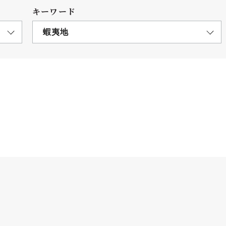
キーワード
蝦夷地
につ
情報公開
学則
寄付
用し