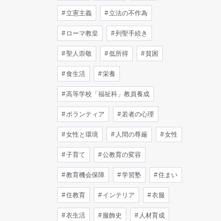
立憲主義
立法の不作為
ローマ教皇
列聖手続き
聖人崇敬
低所得
貧困
食生活
栄養
高等学校「福祉科」教員養成
ボランティア
若者の心理
女性と環境
人間の尊厳
女性
子育て
公教育の変容
教育機会保障
学習塾
住まい
住教育
インテリア
衣服
衣生活
服飾史
人材育成