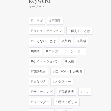
Keyword
キーワード
ことば
言語学
コミュニケーション
伝えることば
伝えないことば
貧困
共感
動物
エドガー・アラン・ポー
ケイト・ショパン
人種
英語教育
ICTを利用した教育
まなび方
メタファー
ライティング
宗教観光
モノ
ジェンダー
現代イギリス