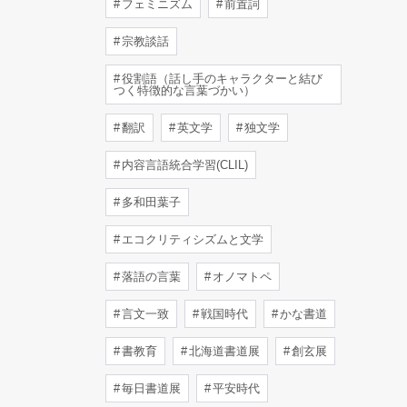
フェミニズム
前置詞
宗教談話
役割語（話し手のキャラクターと結び
つく特徴的な言葉づかい）
翻訳
英文学
独文学
内容言語統合学習(CLIL)
多和田葉子
エコクリティシズムと文学
落語の言葉
オノマトペ
言文一致
戦国時代
かな書道
書教育
北海道書道展
創玄展
毎日書道展
平安時代