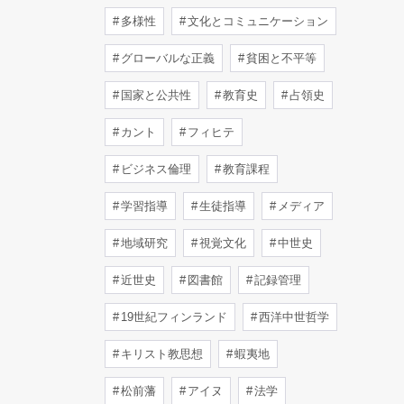
多様性
文化とコミュニケーション
グローバルな正義
貧困と不平等
国家と公共性
教育史
占領史
カント
フィヒテ
ビジネス倫理
教育課程
学習指導
生徒指導
メディア
地域研究
視覚文化
中世史
近世史
図書館
記録管理
19世紀フィンランド
西洋中世哲学
キリスト教思想
蝦夷地
松前藩
アイヌ
法学