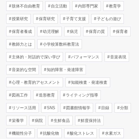
肢体不自由教育
自立活動
内部専門家
教育学
授業研究
保育研究
子育て支援
子どもの遊び
保育者養成
幼児理解
病児
保育の質
保育者
教師力とは
小学校算数科教育法
主体的・対話的で深い学び
パフォーマンス
音楽表現
音楽的な空間
知的障害・発達障害
心理・教育的アセスメント
知能検査・発達検査
図画工作
造形教育
ライティング指導
リソース活用
SNS
図書館情報学
目録
分類
栄養学
病院
生鮮食品
鮮度保持法
機能性分子
抗酸化物
酸化ストレス
水素ガス