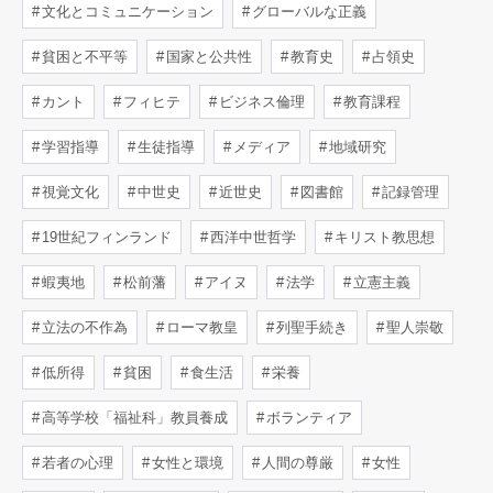
文化とコミュニケーション
グローバルな正義
貧困と不平等
国家と公共性
教育史
占領史
カント
フィヒテ
ビジネス倫理
教育課程
学習指導
生徒指導
メディア
地域研究
視覚文化
中世史
近世史
図書館
記録管理
19世紀フィンランド
西洋中世哲学
キリスト教思想
蝦夷地
松前藩
アイヌ
法学
立憲主義
立法の不作為
ローマ教皇
列聖手続き
聖人崇敬
低所得
貧困
食生活
栄養
高等学校「福祉科」教員養成
ボランティア
若者の心理
女性と環境
人間の尊厳
女性