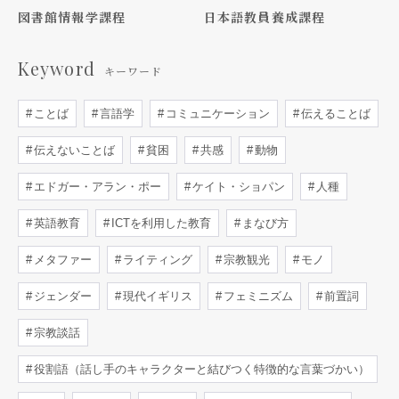
図書館情報学課程
日本語教員養成課程
Keyword
キーワード
ことば
言語学
コミュニケーション
伝えることば
伝えないことば
貧困
共感
動物
エドガー・アラン・ポー
ケイト・ショパン
人種
英語教育
ICTを利用した教育
まなび方
メタファー
ライティング
宗教観光
モノ
ジェンダー
現代イギリス
フェミニズム
前置詞
宗教談話
役割語（話し手のキャラクターと結びつく特徴的な言葉づかい）