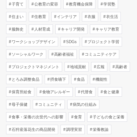
子育て
公教育の変容
教育機会保障
学習塾
住まい
住教育
インテリア
衣服
衣生活
服飾史
人材育成
キャリア開発
キャリア教育
ワークショップデザイン
SDGs
プロジェクト学習
ソーシャルワーク
高齢者福祉
コミュニティケア
プロジェクトマネジメント
地域貢献
広報
高齢者
とろみ調整食品
摂食嚥下
食品
機能性
保育所給食
食物アレルギー
代替食
食と健康
母子保健
コミュニティ
病気の仕組み
食事・栄養の次世代への影響
食育
子どもの食と栄養
石狩産落花生の商品開発
調理実習
栄養教諭