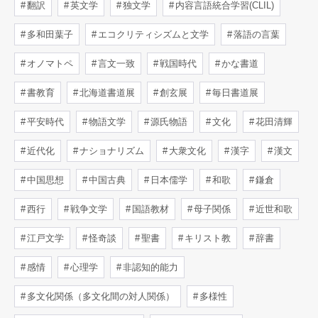
翻訳
英文学
独文学
内容言語統合学習(CLIL)
多和田葉子
エコクリティシズムと文学
落語の言葉
オノマトペ
言文一致
戦国時代
かな書道
書教育
北海道書道展
創玄展
毎日書道展
平安時代
物語文学
源氏物語
文化
花田清輝
近代化
ナショナリズム
大衆文化
漢字
漢文
中国思想
中国古典
日本儒学
和歌
鎌倉
西行
戦争文学
国語教材
母子関係
近世和歌
江戸文学
怪奇談
聖書
キリスト教
辞書
感情
心理学
非認知的能力
多文化関係（多文化間の対人関係）
多様性