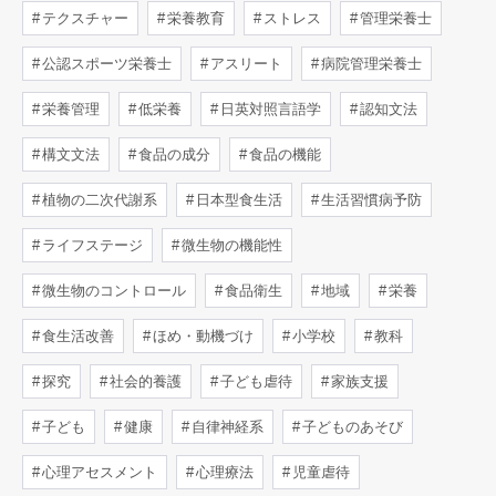
テクスチャー
栄養教育
ストレス
管理栄養士
公認スポーツ栄養士
アスリート
病院管理栄養士
栄養管理
低栄養
日英対照言語学
認知文法
構文文法
食品の成分
食品の機能
植物の二次代謝系
日本型食生活
生活習慣病予防
ライフステージ
微生物の機能性
微生物のコントロール
食品衛生
地域
栄養
食生活改善
ほめ・動機づけ
小学校
教科
探究
社会的養護
子ども虐待
家族支援
子ども
健康
自律神経系
子どものあそび
心理アセスメント
心理療法
児童虐待