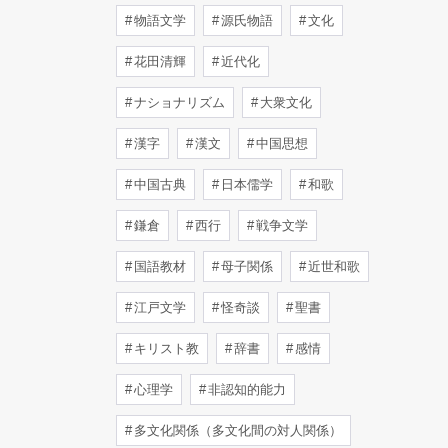
物語文学
源氏物語
文化
花田清輝
近代化
ナショナリズム
大衆文化
漢字
漢文
中国思想
中国古典
日本儒学
和歌
鎌倉
西行
戦争文学
国語教材
母子関係
近世和歌
江戸文学
怪奇談
聖書
キリスト教
辞書
感情
心理学
非認知的能力
多文化関係（多文化間の対人関係）