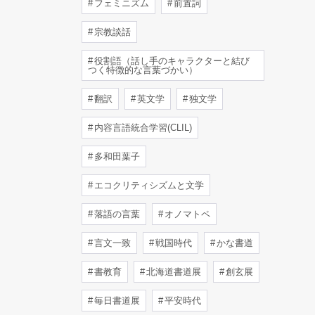
フェミニズム
前置詞
宗教談話
役割語（話し手のキャラクターと結び
つく特徴的な言葉づかい）
翻訳
英文学
独文学
内容言語統合学習(CLIL)
多和田葉子
エコクリティシズムと文学
落語の言葉
オノマトペ
言文一致
戦国時代
かな書道
書教育
北海道書道展
創玄展
毎日書道展
平安時代