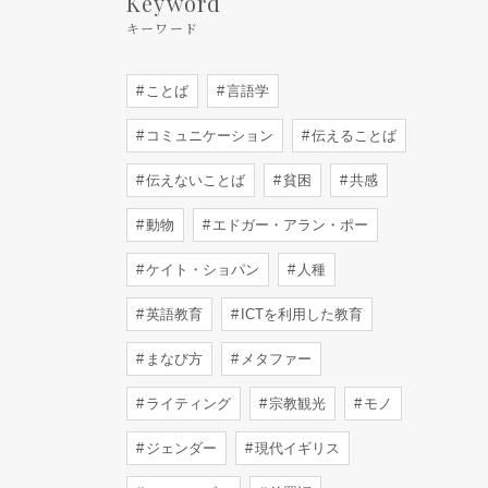
Keyword
キーワード
ことば
言語学
コミュニケーション
伝えることば
伝えないことば
貧困
共感
動物
エドガー・アラン・ポー
ケイト・ショパン
人種
英語教育
ICTを利用した教育
まなび方
メタファー
ライティング
宗教観光
モノ
ジェンダー
現代イギリス