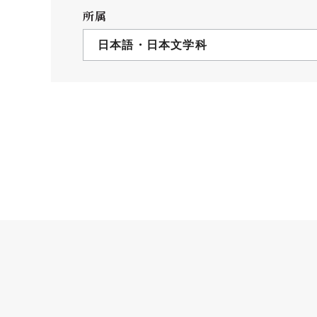
クールバス
所属
３Dパノラマビュー
日本語・日本文学科
広報活動
大学へのご支援
いて
プレスリリース
税制上の優遇措置
広告掲載
相続財産によるご
取材・撮影依頼
遺贈寄付について
メディア出演・掲載
ふるさと納税を活
刊行物
た支援制度
大学紹介動画
SNS
シンボルマーク・校章
自己点検・評価
教職員採用情報