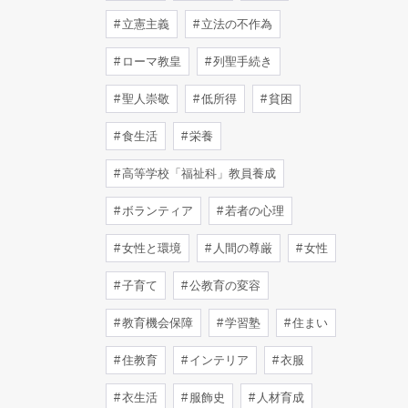
立憲主義
立法の不作為
ローマ教皇
列聖手続き
聖人崇敬
低所得
貧困
食生活
栄養
高等学校「福祉科」教員養成
ボランティア
若者の心理
女性と環境
人間の尊厳
女性
子育て
公教育の変容
教育機会保障
学習塾
住まい
住教育
インテリア
衣服
衣生活
服飾史
人材育成