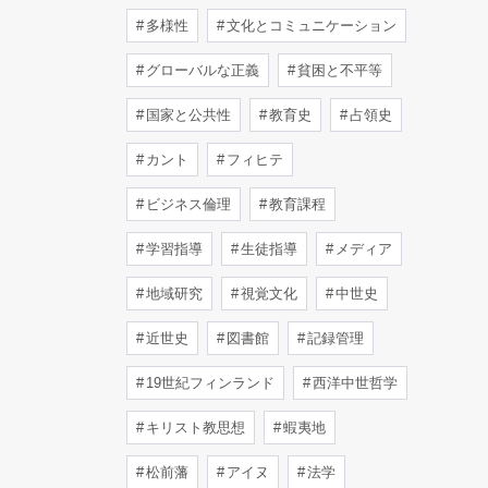
多様性
文化とコミュニケーション
グローバルな正義
貧困と不平等
国家と公共性
教育史
占領史
カント
フィヒテ
ビジネス倫理
教育課程
学習指導
生徒指導
メディア
地域研究
視覚文化
中世史
近世史
図書館
記録管理
19世紀フィンランド
西洋中世哲学
キリスト教思想
蝦夷地
松前藩
アイヌ
法学