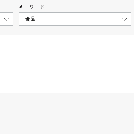
キーワード
食品
につ
情報公開
学則
寄付
用し