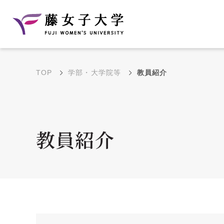
TOP
学部・大学院等
教員紹介
建学の理念と教育目
沿革
的
藤のルーツ
学部・学科の教育目的
教員紹介
大学院の教育目的
アクセス・キャンパ
年間イベントス
ス概要
ュール
花川キャンパス無料ス