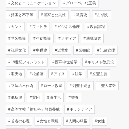
文化とコミュニケーション
グローバルな正義
貧困と不平等
国家と公共性
教育史
占領史
カント
フィヒテ
ビジネス倫理
教育課程
学習指導
生徒指導
メディア
地域研究
視覚文化
中世史
近世史
図書館
記録管理
19世紀フィンランド
西洋中世哲学
キリスト教思想
蝦夷地
松前藩
アイヌ
法学
立憲主義
立法の不作為
ローマ教皇
列聖手続き
聖人崇敬
低所得
貧困
食生活
栄養
高等学校「福祉科」教員養成
ボランティア
若者の心理
女性と環境
人間の尊厳
女性