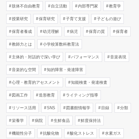
肢体不自由教育
自立活動
内部専門家
教育学
授業研究
保育研究
子育て支援
子どもの遊び
保育者養成
幼児理解
病児
保育の質
保育者
教師力とは
小学校算数科教育法
主体的・対話的で深い学び
パフォーマンス
音楽表現
音楽的な空間
知的障害・発達障害
心理・教育的アセスメント
知能検査・発達検査
図画工作
造形教育
ライティング指導
リソース活用
SNS
図書館情報学
目録
分類
栄養学
病院
生鮮食品
鮮度保持法
機能性分子
抗酸化物
酸化ストレス
水素ガス