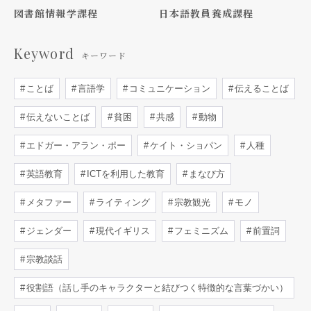
図書館情報学課程
日本語教員養成課程
Keyword
キーワード
ことば
言語学
コミュニケーション
伝えることば
伝えないことば
貧困
共感
動物
エドガー・アラン・ポー
ケイト・ショパン
人種
英語教育
ICTを利用した教育
まなび方
メタファー
ライティング
宗教観光
モノ
ジェンダー
現代イギリス
フェミニズム
前置詞
宗教談話
役割語（話し手のキャラクターと結びつく特徴的な言葉づかい）