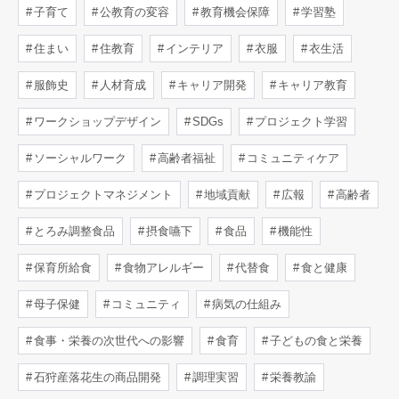
子育て
公教育の変容
教育機会保障
学習塾
住まい
住教育
インテリア
衣服
衣生活
服飾史
人材育成
キャリア開発
キャリア教育
ワークショップデザイン
SDGs
プロジェクト学習
ソーシャルワーク
高齢者福祉
コミュニティケア
プロジェクトマネジメント
地域貢献
広報
高齢者
とろみ調整食品
摂食嚥下
食品
機能性
保育所給食
食物アレルギー
代替食
食と健康
母子保健
コミュニティ
病気の仕組み
食事・栄養の次世代への影響
食育
子どもの食と栄養
石狩産落花生の商品開発
調理実習
栄養教諭