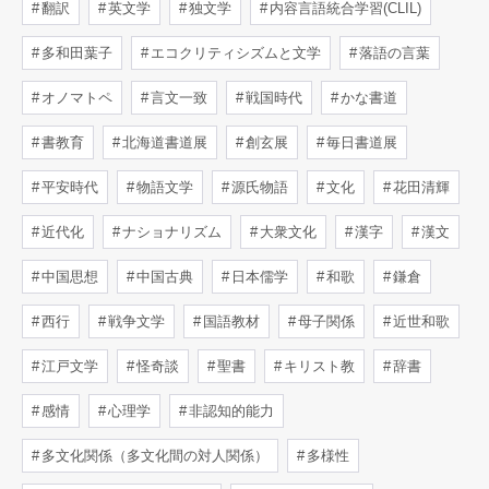
翻訳
英文学
独文学
内容言語統合学習(CLIL)
多和田葉子
エコクリティシズムと文学
落語の言葉
オノマトペ
言文一致
戦国時代
かな書道
書教育
北海道書道展
創玄展
毎日書道展
平安時代
物語文学
源氏物語
文化
花田清輝
近代化
ナショナリズム
大衆文化
漢字
漢文
中国思想
中国古典
日本儒学
和歌
鎌倉
西行
戦争文学
国語教材
母子関係
近世和歌
江戸文学
怪奇談
聖書
キリスト教
辞書
感情
心理学
非認知的能力
多文化関係（多文化間の対人関係）
多様性