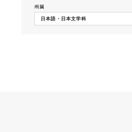
クールバス
所属
３Dパノラマビュー
日本語・日本文学科
広報活動
大学へのご支援
いて
プレスリリース
税制上の優遇措置
広告掲載
相続財産によるご
取材・撮影依頼
遺贈寄付について
メディア出演・掲載
ふるさと納税を活
刊行物
た支援制度
大学紹介動画
SNS
シンボルマーク・校章
自己点検・評価
教職員採用情報