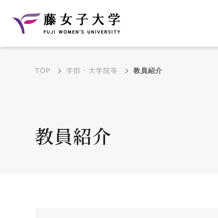
TOP
学部・大学院等
教員紹介
建学の理念と教育目
沿革
的
藤のルーツ
学部・学科の教育目的
教員紹介
大学院の教育目的
アクセス・キャンパ
年間イベントス
ス概要
ュール
花川キャンパス無料ス