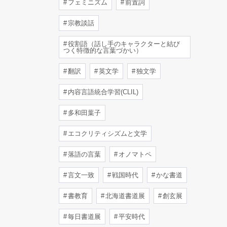
フェミニズム
前置詞
宗教談話
役割語（話し手のキャラクターと結び
つく特徴的な言葉づかい）
翻訳
英文学
独文学
内容言語統合学習(CLIL)
多和田葉子
エコクリティシズムと文学
落語の言葉
オノマトペ
言文一致
戦国時代
かな書道
書教育
北海道書道展
創玄展
毎日書道展
平安時代