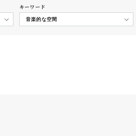
キーワード
音楽的な空間
につ
情報公開
学則
寄付
用し