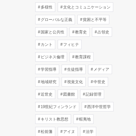
多様性
文化とコミュニケーション
グローバルな正義
貧困と不平等
国家と公共性
教育史
占領史
カント
フィヒテ
ビジネス倫理
教育課程
学習指導
生徒指導
メディア
地域研究
視覚文化
中世史
近世史
図書館
記録管理
19世紀フィンランド
西洋中世哲学
キリスト教思想
蝦夷地
松前藩
アイヌ
法学