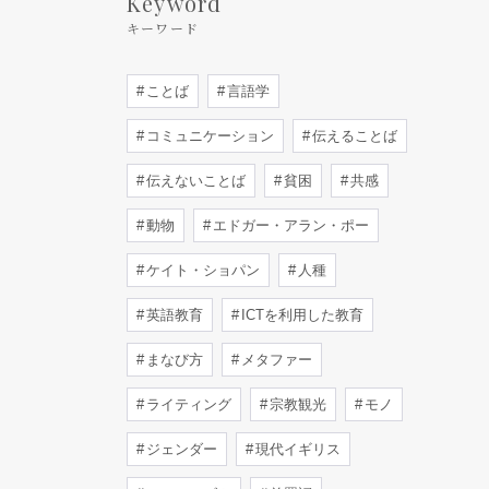
Keyword
キーワード
ことば
言語学
コミュニケーション
伝えることば
伝えないことば
貧困
共感
動物
エドガー・アラン・ポー
ケイト・ショパン
人種
英語教育
ICTを利用した教育
まなび方
メタファー
ライティング
宗教観光
モノ
ジェンダー
現代イギリス