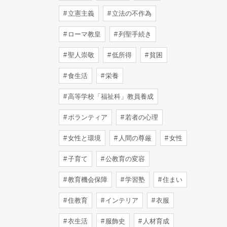
立憲主義
立法の不作為
ローマ教皇
列聖手続き
聖人崇敬
低所得
貧困
食生活
栄養
高等学校「福祉科」教員養成
ボランティア
若者の心理
女性と環境
人間の尊厳
女性
子育て
公教育の変容
教育機会保障
学習塾
住まい
住教育
インテリア
衣服
衣生活
服飾史
人材育成