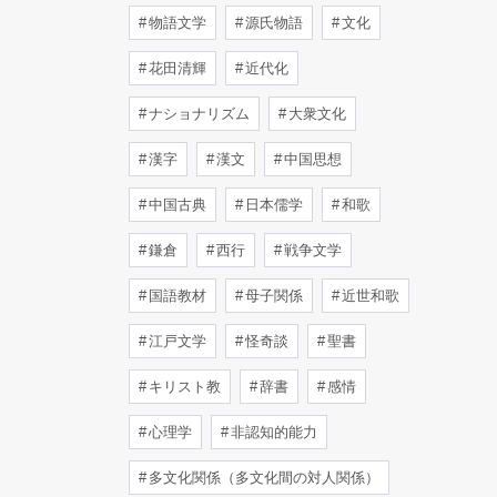
物語文学
源氏物語
文化
花田清輝
近代化
ナショナリズム
大衆文化
漢字
漢文
中国思想
中国古典
日本儒学
和歌
鎌倉
西行
戦争文学
国語教材
母子関係
近世和歌
江戸文学
怪奇談
聖書
キリスト教
辞書
感情
心理学
非認知的能力
多文化関係（多文化間の対人関係）